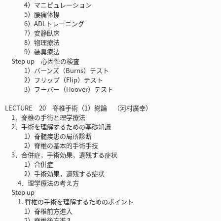
4）マニピュレーション
5）腰痛体操
6）ADLトレーニング
7）安静臥床
8）物理療法
9）装具療法
Step up 心因性の検査
1）バーンズ（Burns）テスト
2）フリップ（Flip）テスト
3）フーバー（Hoover）テスト
LECTURE 20 脊椎手術（1）総論 （河村廣幸）
1．脊椎の手術と理学療法
2．手術を理解するための基礎知識
1）脊髄疾患の局所診断
2）脊椎の基本的手術手技
3．合併症，手術効果，遺残する症状
1）合併症
2）手術効果，遺残する症状
4．理学療法の考え方
Step up
1. 脊椎の手術を理解するためのポイント
1）脊椎前方進入
2）脊椎後方進入