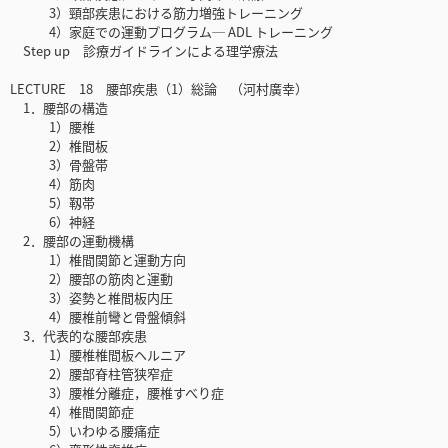
3）頸部疾患における筋力増強トレーニング
4）家庭での運動プログラム─ ADL トレーニング
Step up 診療ガイドラインによる理学療法
LECTURE 18 腰部疾患（1）総論 （河村廣幸）
1．腰部の構造
1）腰椎
2）椎間板
3）骨盤帯
4）筋肉
5）靱帯
6）神経
2．腰部の運動機構
1）椎間関節と運動方向
2）腰部の筋肉と運動
3）姿勢と椎間板内圧
4）腰椎前彎と骨盤傾斜
3．代表的な腰部疾患
1）腰椎椎間板ヘルニア
2）腰部脊柱管狭窄症
3）腰椎分離症，腰椎すべり症
4）椎間関節症
5）いわゆる腰痛症