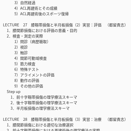
3）自然経過
4）ACL再建術とその成績
5）ACL再建術後のスポーツ復帰
LECTURE 27 膝靱帯損傷と半月板損傷（2）実習：評価 （都留貴志）
1．膝関節損傷における評価の意義・目的
2．検査・測定の実際
1）問診（病歴聴取）
2）視診
3）触診
4）関節可動域検査
5）筋力検査
6）特殊テスト
7）アライメントの評価
8）動作の評価
9）その他の評価
Step up
1．前十字靱帯損傷の理学療法スキーマ
2．後十字靱帯損傷の理学療法スキーマ
3．半月板損傷の理学療法スキーマ
LECTURE 28 膝靱帯損傷と半月板損傷（3）実習：治療 （都留貴志）
1．膝関節損傷における適切な治療選択
2．前十字靱帯損傷における再建術後の理学療法の実際