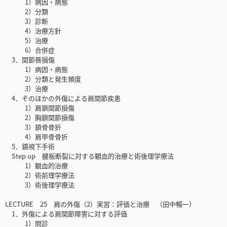
1）病因・病態
2）分類
3）診断
4）治療方針
5）治療
6）合併症
3．関節唇損傷
1）病因・病態
2）分類と発生頻度
3）治療
4．そのほかの外傷による肩関節疾患
1）肩鎖関節損傷
2）胸鎖関節損傷
3）鎖骨骨折
4）肩甲骨骨折
5．鏡視下手術
Step up 腱板断裂に対する観血的治療と術後理学療法
1）観血的治療
2）術前理学療法
3）術後理学療法
LECTURE 25 肩の外傷（2）実習：評価と治療 （田中暢一）
1．外傷による肩関節障害に対する評価
1）問診