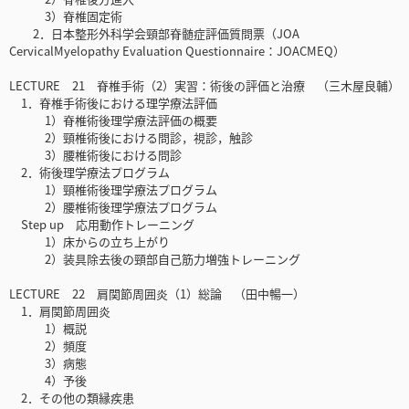
3）脊椎固定術
2．日本整形外科学会頸部脊髄症評価質問票（JOA
CervicalMyelopathy Evaluation Questionnaire：JOACMEQ）
LECTURE 21 脊椎手術（2）実習：術後の評価と治療 （三木屋良輔）
1．脊椎手術後における理学療法評価
1）脊椎術後理学療法評価の概要
2）頸椎術後における問診，視診，触診
3）腰椎術後における問診
2．術後理学療法プログラム
1）頸椎術後理学療法プログラム
2）腰椎術後理学療法プログラム
Step up 応用動作トレーニング
1）床からの立ち上がり
2）装具除去後の頸部自己筋力増強トレーニング
LECTURE 22 肩関節周囲炎（1）総論 （田中暢一）
1．肩関節周囲炎
1）概説
2）頻度
3）病態
4）予後
2．その他の類縁疾患