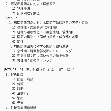
2．肩関節周囲炎に対する理学療法
1）物理療法
2）病期別理学療法
Step up
1．肩関節周囲炎における関節可動域制限の因子と特徴
1）炎症性・疼痛逃避（急性期）
2）組織の柔軟性低下（亜急性期，慢性期）
3）関節内異物・損傷部（繊毛・侵食部）刺激
4）筋性
2．肩関節周囲炎に対する関節可動域運動
1）急性期：肩甲胸郭関節のトレーニング
2）亜急性期：四つ這い位での挙上運動
3）慢性期：筋のストレッチ
LECTURE 24 肩の外傷（1）総論 （田中暢一）
1．腱板断裂
1）病因・病態
2）分類
3）診断
4）治療方針
5）治療
6）予後
2．外傷性肩関節脱臼