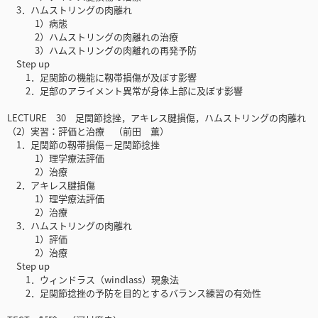
3．ハムストリングの肉離れ
1）病態
2）ハムストリングの肉離れの治療
3）ハムストリングの肉離れの再発予防
Step up
1．足関節の機能に靱帯損傷が及ぼす影響
2．足部のアライメント異常が身体上部に及ぼす影響
LECTURE 30 足関節捻挫，アキレス腱損傷，ハムストリングの肉離れ
（2）実習：評価と治療 （前田 薫）
1．足関節の靱帯損傷－足関節捻挫
1）理学療法評価
2）治療
2．アキレス腱損傷
1）理学療法評価
2）治療
3．ハムストリングの肉離れ
1）評価
2）治療
Step up
1．ウィンドラス（windlass）現象法
2．足関節捻挫の予防を目的とするバランス練習の有効性