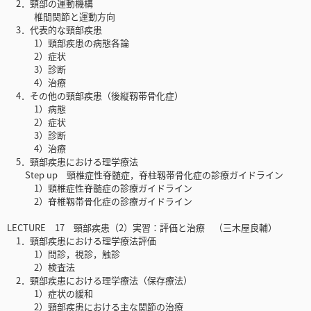
2．頸部の運動機構
椎間関節と運動方向
3．代表的な頸部疾患
1）頸部疾患の病態各論
2）症状
3）診断
4）治療
4．その他の頸部疾患（後縦靱帯骨化症）
1）病態
2）症状
3）診断
4）治療
5．頸部疾患における理学療法
Step up 頸椎症性脊髄症，脊柱靱帯骨化症の診療ガイドライン
1）頸椎症性脊髄症の診療ガイドライン
2）脊椎靱帯骨化症の診療ガイドライン
LECTURE 17 頸部疾患（2）実習：評価と治療 （三木屋良輔）
1．頸部疾患における理学療法評価
1）問診，視診，触診
2）検査法
2．頸部疾患における理学療法（保存療法）
1）症状の緩和
2）頸部疾患における主な関節の治療