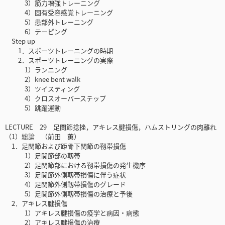
3）筋力増強トレーニング
4）固有受容感覚トレーニング
5）患部外トレーニング
6）テーピング
Step up
1．スポーツトレーニングの時期
2．スポーツトレーニングの実際
1）ランニング
2）knee bent walk
3）ツイスティング
4）クロスオーバーステップ
5）跳躍運動
LECTURE 29 足関節捻挫，アキレス腱損傷，ハムストリングの肉離れ
（1）総論 （前田 薫）
1．足関節および距骨下関節の靱帯損傷
1）足関節部の靱帯
2）足関節部における靱帯損傷の発生機序
3）足関節外側靱帯損傷に伴う症状
4）足関節外側靱帯損傷のグレード
5）足関節外側靱帯損傷の治療と予後
2．アキレス腱損傷
1）アキレス腱損傷の疫学と病因・病態
2）アキレス腱損傷の治療