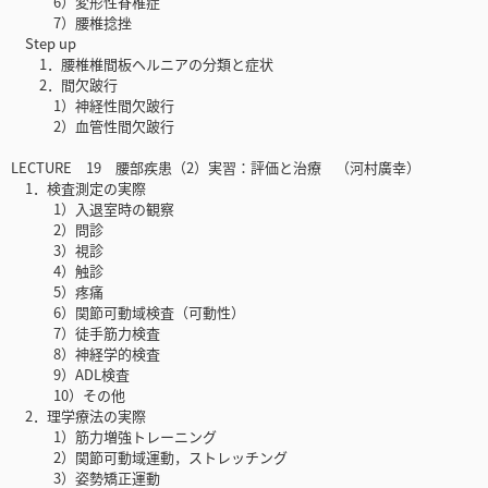
6）変形性脊椎症
7）腰椎捻挫
Step up
1．腰椎椎間板ヘルニアの分類と症状
2．間欠跛行
1）神経性間欠跛行
2）血管性間欠跛行
LECTURE 19 腰部疾患（2）実習：評価と治療 （河村廣幸）
1．検査測定の実際
1）入退室時の観察
2）問診
3）視診
4）触診
5）疼痛
6）関節可動域検査（可動性）
7）徒手筋力検査
8）神経学的検査
9）ADL検査
10）その他
2．理学療法の実際
1）筋力増強トレーニング
2）関節可動域運動，ストレッチング
3）姿勢矯正運動