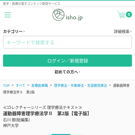
医学・医療の電子コンテンツ配信サービス
0
カテゴリー
詳細検索
ログイン／新規登録
初めての方へ
TOP
すべて
各種医療職
理学療法・作業療法・言語聴覚療法
運動器障害
理学療法学Ⅱ 第2版
≪15レクチャーシリーズ 理学療法テキスト≫
運動器障害理学療法学Ⅱ 第2版【電子版】
石川 朗(総編集)
神戸大学