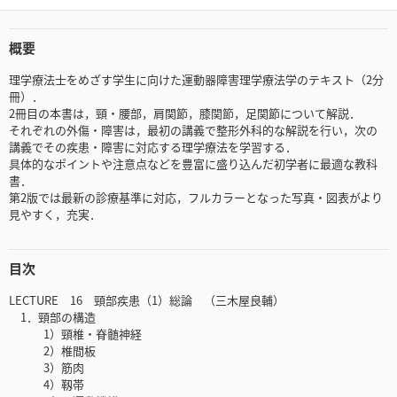
概要
理学療法士をめざす学生に向けた運動器障害理学療法学のテキスト（2分
冊）．
2冊目の本書は，頸・腰部，肩関節，膝関節，足関節について解説．
それぞれの外傷・障害は，最初の講義で整形外科的な解説を行い，次の
講義でその疾患・障害に対応する理学療法を学習する．
具体的なポイントや注意点などを豊富に盛り込んだ初学者に最適な教科
書．
第2版では最新の診療基準に対応，フルカラーとなった写真・図表がより
見やすく，充実．
目次
LECTURE 16 頸部疾患（1）総論 （三木屋良輔）
1．頸部の構造
1）頸椎・脊髄神経
2）椎間板
3）筋肉
4）靱帯