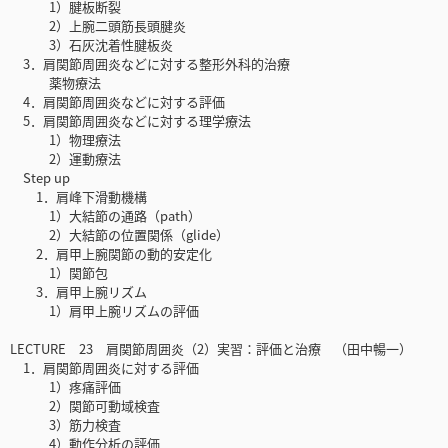
1）腱板断裂
2）上腕二頭筋長頭腱炎
3）石灰沈着性腱板炎
3．肩関節周囲炎などに対する整形外科的治療
薬物療法
4．肩関節周囲炎などに対する評価
5．肩関節周囲炎などに対する理学療法
1）物理療法
2）運動療法
Step up
1．肩峰下滑動機構
1）大結節の通路（path）
2）大結節の位置関係（glide）
2．肩甲上腕関節の動的安定化
1）関節包
3．肩甲上腕リズム
1）肩甲上腕リズムの評価
LECTURE 23 肩関節周囲炎（2）実習：評価と治療 （田中暢一）
1．肩関節周囲炎に対する評価
1）疼痛評価
2）関節可動域検査
3）筋力検査
4）動作分析の評価