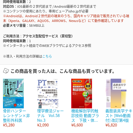
同時使用端末数
2
対応OS
iOS最新の２世代前まで / Android最新の２世代前まで
※コンテンツの使用にあたり、専用ビューアisho.jpが必要
※Androidは、Android２世代前の端末のうち、国内キャリア経由で販売されている端
末（Xperia、GALAXY、AQUOS、ARROWS、Nexusなど）にて動作確認しています
必要メモリ容量
58 MB以上
ご利用方法
アクセス型配信サービス（買切型）
同時使用端末数
1
※インターネット経由でのWEBブラウザによるアクセス参照
※導入・利用方法の詳細は
こちら
この商品を買った人は、こんな商品も買っています。
骨折ハンター
理学療法ジャー
機能解剖学的触
義肢装具学テキ
レントゲン×非
ナル Vol.58
診技術 動画プラ
スト [Web動画
整形外科医
No.3
ス 下肢・体...
付] 改訂第4版
¥5,280
¥2,090
¥6,600
¥6,820