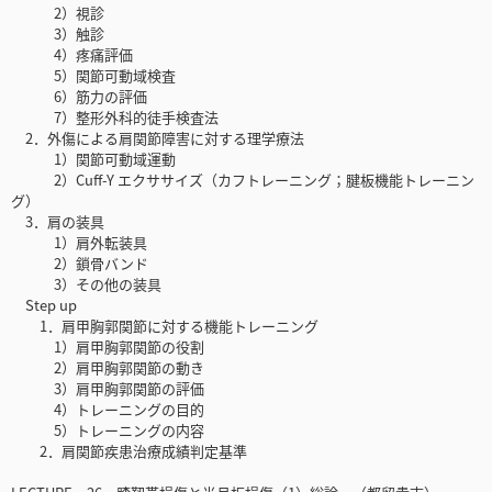
2）視診
3）触診
4）疼痛評価
5）関節可動域検査
6）筋力の評価
7）整形外科的徒手検査法
2．外傷による肩関節障害に対する理学療法
1）関節可動域運動
2）Cuff-Y エクササイズ（カフトレーニング；腱板機能トレーニン
グ）
3．肩の装具
1）肩外転装具
2）鎖骨バンド
3）その他の装具
Step up
1．肩甲胸郭関節に対する機能トレーニング
1）肩甲胸郭関節の役割
2）肩甲胸郭関節の動き
3）肩甲胸郭関節の評価
4）トレーニングの目的
5）トレーニングの内容
2．肩関節疾患治療成績判定基準