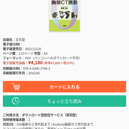
出版社
文光堂
電子版ISBN
電子版発売日
2021/12/20
ページ数
172ページ
判型
A5
フォーマット
PDF（パソコンへのダウンロード不可）
¥4,180
電子版販売価格：
(本体¥3,800＋税10％)
印刷版ISBN
978-4-8306-3748-3
印刷版発行年月
2016/05
カートに入れる
ちょっと立ち読み
ご利用方法
ダウンロード型配信サービス（買切型）
同時使用端末数
2
対応OS
iOS最新の２世代前まで / Android最新の２世代前まで
※コンテンツの使用にあたり、専用ビューアisho.jpが必要