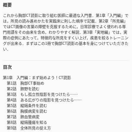
概要
これから胸部CT読影に取り組む医師に最適な入門書．第1章「入門編」で
は，所見の読み進めかたを実臨床に則した順序で記載．第2章「所見編」
ではCT画像の言葉の障壁を克服するために，日常診療でよく使われる専
門用語をその由来を含め，わかりやすく解説．第3章「実地編」では，実
際の症例にあたって，特徴的な所見をすくい上げ，疾患を絞るトレーニン
グが出来る．まずはこの1冊で胸部CT読影の基本を身につけていただきた
い．
目次
第1章 入門編：まず始めよう！CT読影
第1話 胸部CT事始め
第2話 肺野を読む
第3話 もし孤立性陰影を見つけたら……
第4話 ある広がりの陰影を見つけたら……
第5話 縦隔条件を読む
第6話 胸膜病変を読む
第7話 肺血管病変
第8話 縦隔腫瘍を知る
第9話 全体所見の捉え方