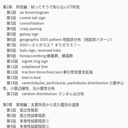
第2章 所見編：知ってそうで知らないCT所見
第1話 air bronchogram
第2話 comet tail sign
第3話 consolidation
第4話 crazy paving
第5話 galaxy sign
第6話 geographic GGO pattern 地図状分布（地図状パターン）
第7話 GGO〜スリガラス？ すりガラス？〜
第8話 halo sign, reversed halo
第9話 honeycombing 蜂巣肺，蜂窩肺
第10話 signet ring sign
第11話 subpleural line
第12話 traction bronchiectasis 牽引性気管支拡張
第13話 tree in bud
第14話 centrilobular, perilobular, panlobular distribution 小葉中心
性，小葉辺縁性，汎小葉性分布
第15話 random distribution ランダムな分布
第3章 実地編：主要所見から見た鑑別の道筋
第1話 孤立性陰影
第2話 孤立性結節陰影
第3話 多発性結節陰影①
第4話 多発性結節陰影②