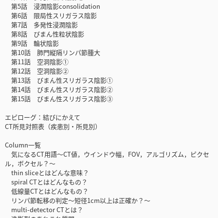
第5話 浸潤陰影consolidation
第6話 限局性スリガラス陰影
第7話 多発性浸潤陰影
第8話 びまん性粒状陰影
第9話 輪状陰影
第10話 肺門縦隔リンパ節腫大
第11話 空洞陰影①
第12話 空洞陰影②
第13話 びまん性スリガラス陰影①
第14話 びまん性スリガラス陰影②
第15話 びまん性スリガラス陰影③
エピローグ：結びにかえて
CT所見対照表（疾患別・所見別）
Column一覧
気になるCT用語〜CT値，ウインドウ幅，FOV，アルゴリズム，ピクセ
ル，ボクセル？〜
thin sliceとはどんな意味？
spiral CTとはどんなもの？
低線量CTとはどんなもの？
リンパ節転移の判定〜短径1cm以上は正確か？〜
multi-detector CTとは？