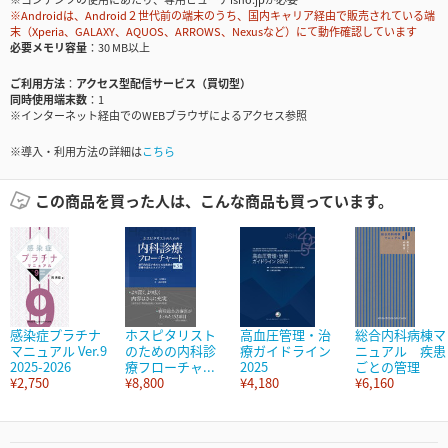
※Androidは、Android２世代前の端末のうち、国内キャリア経由で販売されている端
末（Xperia、GALAXY、AQUOS、ARROWS、Nexusなど）にて動作確認しています
必要メモリ容量
30 MB以上
ご利用方法
アクセス型配信サービス（買切型）
同時使用端末数
1
※インターネット経由でのWEBブラウザによるアクセス参照
※導入・利用方法の詳細は
こちら
この商品を買った人は、こんな商品も買っています。
感染症プラチナ
ホスピタリスト
高血圧管理・治
総合内科病棟マ
マニュアル Ver.9
のための内科診
療ガイドライン
ニュアル 疾患
2025-2026
療フローチャ...
2025
ごとの管理
¥2,750
¥8,800
¥4,180
¥6,160