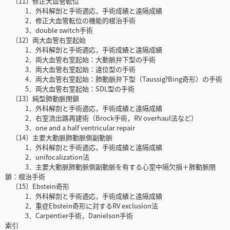
〔11〕修正大血管転位
1．外科解剖と手術適応，手術成績と遠隔成績
2．修正大血管転位の機能的根治手術
3．double switch手術
〔12〕両大血管右室起始
1．外科解剖と手術適応，手術成績と遠隔成績
2．両大血管右室起始：大動脈弁下型の手術
3．両大血管右室起始：遠位型の手術
4．両大血管右室起始：肺動脈弁下型（Taussig?Bing奇形）の手術
5．両大血管右室起始：SDL型の手術
〔13〕純型肺動脈閉鎖
1．外科解剖と手術適応，手術成績と遠隔成績
2．右室流出路再建術（Brock手術，RV overhaul法など）
3．one and a half ventricular repair
〔14〕主要大動脈肺動脈側副動脈
1．外科解剖と手術適応，手術成績と遠隔成績
2．unifocalization法
3．主要大動脈肺動脈側副動脈を有する心室中隔欠損＋肺動脈閉
鎖：根治手術
〔15〕Ebstein奇形
1．外科解剖と手術適応，手術成績と遠隔成績
2．重症Ebstein奇形に対するRV exclusion法
3．Carpentier手術，Danielson手術
索引