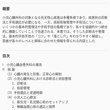
概要
小児心臓外科の対象となる先天性心疾患は多種多様であり，疾患別の診断
法と手術適応が必要になる．一方，術前術後管理や手術法については，
いくつかの基本的管理法や手術手技の集積であり，各々を協調的かつ統合
的に構築していくことで完遂される．本書では，そうした診断法や管理
法，基本的手術手技の「コツ」や「落とし穴」をわかりやすく解説し，
読者が各々のレベルと興味に合わせた情報を得られる内容とした．
目次
I 小児心臓血管外科の潮流
II 総 論
〔1〕心臓の発生と形態，正常心の解剖
〔2〕小児心臓外科における診断法と術前管理
1．診断法
2．術前管理
〔3〕手術適応と至適時期
〔4〕小児人工心肺法
1．新生児・乳児開心術のセットアップ
2．無輸血開心術の適応と限界