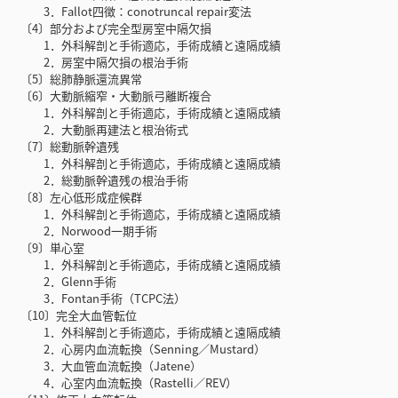
3．Fallot四徴：conotruncal repair変法
〔4〕部分および完全型房室中隔欠損
1．外科解剖と手術適応，手術成績と遠隔成績
2．房室中隔欠損の根治手術
〔5〕総肺静脈還流異常
〔6〕大動脈縮窄・大動脈弓離断複合
1．外科解剖と手術適応，手術成績と遠隔成績
2．大動脈再建法と根治術式
〔7〕総動脈幹遺残
1．外科解剖と手術適応，手術成績と遠隔成績
2．総動脈幹遺残の根治手術
〔8〕左心低形成症候群
1．外科解剖と手術適応，手術成績と遠隔成績
2．Norwood一期手術
〔9〕単心室
1．外科解剖と手術適応，手術成績と遠隔成績
2．Glenn手術
3．Fontan手術（TCPC法）
〔10〕完全大血管転位
1．外科解剖と手術適応，手術成績と遠隔成績
2．心房内血流転換（Senning／Mustard）
3．大血管血流転換（Jatene）
4．心室内血流転換（Rastelli／REV）