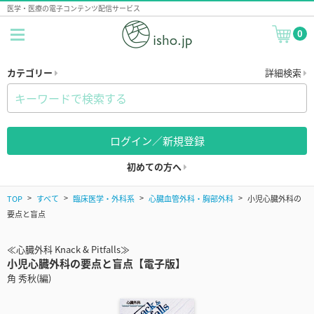
医学・医療の電子コンテンツ配信サービス
0
カテゴリー
詳細検索
ログイン／新規登録
初めての方へ
TOP
すべて
臨床医学・外科系
心臓血管外科・胸部外科
小児心臓外科の
要点と盲点
≪心臓外科 Knack & Pitfalls≫
小児心臓外科の要点と盲点【電子版】
角 秀秋(編)