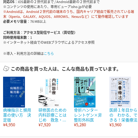
対応OS
iOS最新の２世代前まで / Android最新の２世代前まで
※コンテンツの使用にあたり、専用ビューアisho.jpが必要
※Androidは、Android２世代前の端末のうち、国内キャリア経由で販売されている端
末（Xperia、GALAXY、AQUOS、ARROWS、Nexusなど）にて動作確認しています
必要メモリ容量
76 MB以上
ご利用方法
アクセス型配信サービス（買切型）
同時使用端末数
1
※インターネット経由でのWEBブラウザによるアクセス参照
※導入・利用方法の詳細は
こちら
この商品を買った人は、こんな商品も買っています。
病棟指示と頻用
研修医のための
骨折ハンター
医師１年目から
薬の使い方 決
内科診療ことは
レントゲン×非
の わかる、で
定版
じめ 救急・...
整形外科医
きる！栄養療法
¥4,950
¥7,920
¥5,280
¥3,960