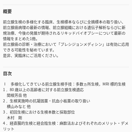
概要
前立腺生検の多様化する臨床、生検標本ならびに全摘標本の取り扱い、
前立腺癌病理の最新の情報、前立腺組織における遺伝子解析ならびに新
規治療、今後の発展が期待されるリキッドバイオプシーについて最新の
情報をまとめた1冊。
前立腺癌の診断・治療において「プレシジョンメディシン」は有効に応用
できる可能性を秘めています。
是非、実臨床にご活用ください。
目次
Ⅰ 多様化してきている前立腺生検手技：多数ヵ所生検，MRI 標的生検
1 ．80 歳以上の高齢者に対する前立腺生検適応
関根芳岳 他
2 ．生検実施時の抗凝固薬・抗血小板薬の取り扱い
横山みなと 他
3 ．初回生検における生検本数と採取部位
木村 剛
4 ．経直腸的生検と経会陰生検：麻酔法およびそれぞれのメリット・デメ
リット