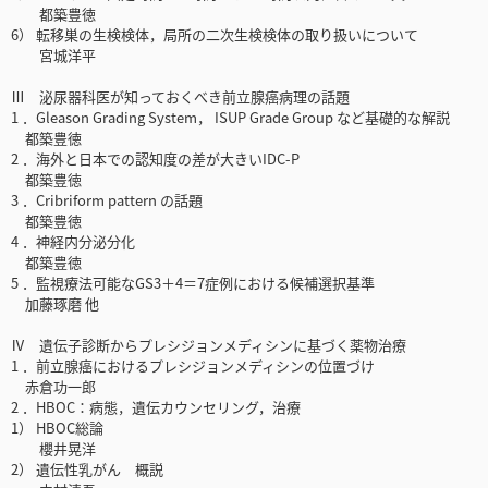
都築豊徳
6） 転移巣の生検検体，局所の二次生検検体の取り扱いについて
宮城洋平
Ⅲ 泌尿器科医が知っておくべき前立腺癌病理の話題
1 ．Gleason Grading System， ISUP Grade Group など基礎的な解説
都築豊徳
2 ．海外と日本での認知度の差が大きいIDC-P
都築豊徳
3 ．Cribriform pattern の話題
都築豊徳
4 ．神経内分泌分化
都築豊徳
5 ．監視療法可能なGS3＋4＝7症例における候補選択基準
加藤琢磨 他
Ⅳ 遺伝子診断からプレシジョンメディシンに基づく薬物治療
1 ．前立腺癌におけるプレシジョンメディシンの位置づけ
赤倉功一郎
2 ．HBOC：病態，遺伝カウンセリング，治療
1） HBOC総論
櫻井晃洋
2） 遺伝性乳がん 概説