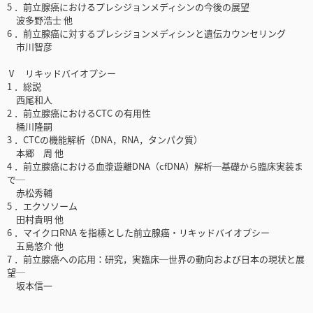
5 ．前立腺癌におけるプレシジョンメディシンの今後の展望
波多野浩士 他
6 ．前立腺癌に対するプレシジョンメディシンと遺伝カウンセリング
市川智彦
Ⅴ リキッドバイオプシー
1 ．総説
西尾和人
2 ．前立腺癌におけるCTC の有用性
桶川隆嗣
3 ．CTCの機能解析（DNA，RNA，タンパク質）
本郷 周 他
4 ．前立腺癌における血漿遊離DNA（cfDNA）解析─基礎から臨床実装ま
で─
赤松秀輔
5 ．エクソソーム
田村貴明 他
6 ．マイクロRNA を指標とした前立腺癌・リキッドバイオプシー
五島悠介 他
7 ．前立腺癌への応用：研究，実臨床─世界の動向および日本の現状と展
望─
坂本信一