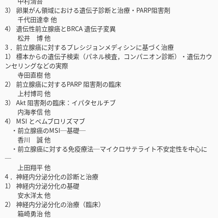
中村清吾
3） 卵巣がん領域における遺伝子診断と治療・PARP阻害剤
千代田達幸 他
4） 遺伝性前立腺癌とBRCA 遺伝子変異
松井 博 他
3 ．前立腺癌に対するプレシジョンメディシンに基づく治療
1） 標本からの遺伝子検索（パネル検査，コンパニオン診断）・遺伝カウ
ンセリングなどの実際
寺田直樹 他
2） 前立腺癌に対するPARP 阻害剤の臨床
上村博司 他
3） Akt 阻害剤の臨床：イパタセルチブ
内海孝信 他
4） MSI とペムブロリズマブ
・前立腺癌のMSI─基礎─
香川 誠 他
・前立腺癌に対する免疫療法─マイクロサテライト不安定性を中心に
─
上田翔平 他
4 ．神経内分泌分化の診断と治療
1） 神経内分泌分化の基礎
安水洋太 他
2） 神経内分泌分化の治療（臨床）
箱崎勇治 他