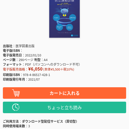
出版社
医学図書出版
電子版ISBN
電子版発売日
2022/01/10
ページ数
290ページ
判型
A4
フォーマット
PDF（パソコンへのダウンロード不可）
¥6,050
電子版販売価格：
(本体¥5,500＋税10％)
印刷版ISBN
978-4-86517-428-1
印刷版発行年月
2021/07
カートに入れる
ちょっと立ち読み
ご利用方法
ダウンロード型配信サービス（買切型）
同時使用端末数
3