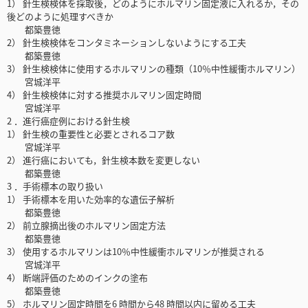
1） 針生検検体を採取後，どのようにホルマリン固定液に入れるか，その
後どのように処理すべきか
都築豊徳
2） 針生検検体をコンタミネーションしないようにする工夫
都築豊徳
3） 針生検検体に使用するホルマリンの種類（10％中性緩衝ホルマリン）
宮城洋平
4） 針生検検体に対する推奨ホルマリン固定時間
宮城洋平
2 ．進行癌症例における針生検
1） 針生検の重要性と必要とされるコア数
宮城洋平
2） 進行癌においても，針生検本数を変更しない
都築豊徳
3 ．手術標本の取り扱い
1） 手術標本を用いた効率的な遺伝子解析
都築豊徳
2） 前立腺摘出後のホルマリン固定方法
都築豊徳
3） 使用するホルマリンは10％中性緩衝ホルマリンが推奨される
宮城洋平
4） 断端評価のためのインクの塗布
都築豊徳
5） ホルマリン固定時間を6 時間から48 時間以内に留める工夫