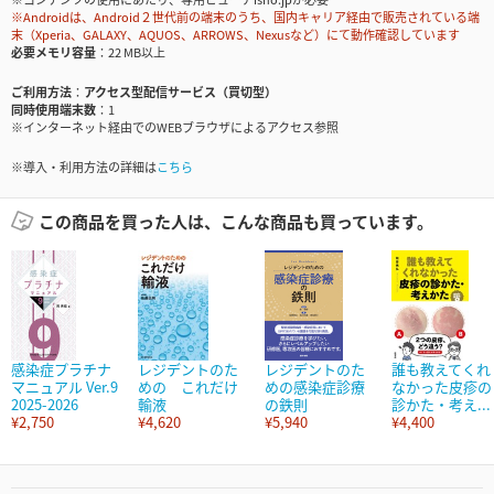
※Androidは、Android２世代前の端末のうち、国内キャリア経由で販売されている端
末（Xperia、GALAXY、AQUOS、ARROWS、Nexusなど）にて動作確認しています
必要メモリ容量
22 MB以上
ご利用方法
アクセス型配信サービス（買切型）
同時使用端末数
1
※インターネット経由でのWEBブラウザによるアクセス参照
※導入・利用方法の詳細は
こちら
この商品を買った人は、こんな商品も買っています。
感染症プラチナ
レジデントのた
レジデントのた
誰も教えてくれ
マニュアル Ver.9
めの これだけ
めの感染症診療
なかった皮疹の
2025-2026
輸液
の鉄則
診かた・考え...
¥2,750
¥4,620
¥5,940
¥4,400