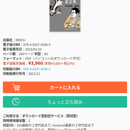
出版社
MEDSi
電子版ISBN
978-4-8157-0246-5
電子版発売日
2022/01/10
ページ数
240ページ
判型
A5
フォーマット
PDF（パソコンへのダウンロード不可）
¥3,960
電子版販売価格：
(本体¥3,600＋税10％)
印刷版ISBN
978-4-8157-3035-2
印刷版発行年月
2021/11
カートに入れる
ちょっと立ち読み
ご利用方法
ダウンロード型配信サービス（買切型）
同時使用端末数
2
対応OS
iOS最新の２世代前まで / Android最新の２世代前まで
※コンテンツの使用にあたり、専用ビューアisho.jpが必要