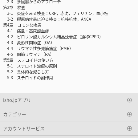
2-3 多臓器からのアプローチ
第3章 検査
3-1 炎症をみる検査：CRP，赤沈，フェリチン，血小板
3-2 膠原病疾患に迫る検査：抗核抗体，ANCA
第4章 コモンな疾患
4-1 痛風・高尿酸血症
4-2 ピロリン酸カルシウム結晶沈着症（通称CPPD）
4-3 変形性関節症（OA）
4-4 リウマチ性多発筋痛症（PMR）
4-5 関節リウマチ（RA）
第5章 ステロイドの使い方
5-1 ステロイド治療の原則
5-2 具体的な減らし方
5-3 ステロイドの副作用
isho.jpアプリ
カテゴリー
アカウントサービス