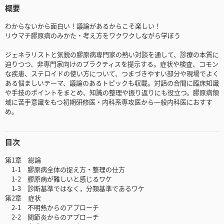
概要
わからないから面白い！議論があるからこそ楽しい！
リウマチ膠原病のみかた・考え方をワクワクしながら学ぼう
ジェネラリストと気鋭の膠原病専門家の熱い対談を通して、診療の本質に
迫りつつ、非専門家向けのプラクティスを提示する。症状や検査、コモン
な疾患、ステロイドの使い方について、つまづきやすい部分や現場でよく
ある悩ましいテーマ、議論のあるトピックも収載。対話の合間に臨床知識
や手技のポイントをまとめ、知識の整理や振り返りにも役立つ。膠原病領
域に苦手意識をもつ初期研修医・内科系専攻医から一般内科医におすす
め。
目次
第1章 総論
1-1 膠原病全体の捉え方・整理の仕方
1-2 膠原病が難しいと感じるワケ
1-3 診断基準ではなく，分類基準であるワケ
第2章 症状
2-1 不明熱からのアプローチ
2-2 関節炎からのアプローチ