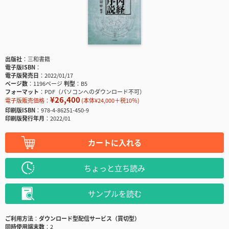
出版社
三和書籍
電子版ISBN
電子版発売日
2022/01/17
ページ数
1196ページ
判型
B5
フォーマット
PDF（パソコンへのダウンロード不可）
¥26,400
電子版販売価格：
(本体¥24,000＋税10％)
印刷版ISBN
978-4-86251-450-9
印刷版発行年月
2022/01
カートに入れる
ちょっと立ち読み
サンプルを読む
ご利用方法
ダウンロード型配信サービス（買切型）
同時使用端末数
2