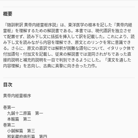
概要
『随訓釈訳 黄帝内経霊枢序説』は、東洋医学の根本を記した『黄帝内経
霊枢』を理解するための解説書である。本書では、現代語訳を独立させ
て配置せず、読み下し文に括弧を挿入して訳を記載した。これにより、読
み下し文を読みながら内容を理解でき、原文とのリンクを常に意識でき
る。さらに、原文の直訳では解釈が困難な語句について、イタリック体で
付加語句・付加文を記載し、従来の解説書では混同されがちであった直
接的説明と補充的説明を一目で判別できるようにした。「漢文を通した
内容理解」を志向し、古典に真摯に向き合った力作。
目次
黄帝内經靈樞序
巻第一
九鍼十二原篇 第一
本輸篇 第二
巻第二
小鍼解篇 第三
邪氣藏府病形篇 第四