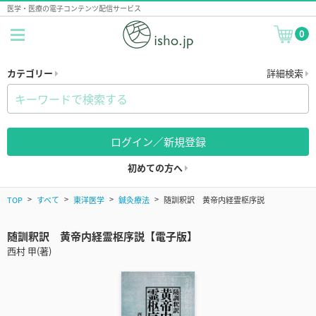
医学・医療の電子コンテンツ配信サービス
0
カテゴリー
詳細検索
ログイン／新規登録
初めての方へ
TOP
すべて
東洋医学
鍼灸療法
随訓釈訳 黄帝内経霊枢序説
随訓釈訳 黄帝内経霊枢序説【電子版】
西村 甲(著)