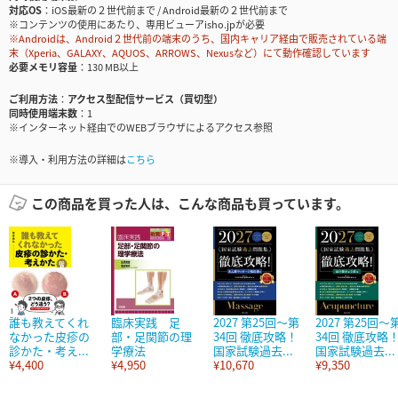
対応OS
iOS最新の２世代前まで / Android最新の２世代前まで
※コンテンツの使用にあたり、専用ビューアisho.jpが必要
※Androidは、Android２世代前の端末のうち、国内キャリア経由で販売されている端
末（Xperia、GALAXY、AQUOS、ARROWS、Nexusなど）にて動作確認しています
必要メモリ容量
130 MB以上
ご利用方法
アクセス型配信サービス（買切型）
同時使用端末数
1
※インターネット経由でのWEBブラウザによるアクセス参照
※導入・利用方法の詳細は
こちら
この商品を買った人は、こんな商品も買っています。
誰も教えてくれ
臨床実践 足
2027 第25回～第
2027 第25回～
なかった皮疹の
部・足関節の理
34回 徹底攻略！
34回 徹底攻略
診かた・考え...
学療法
国家試験過去...
国家試験過去...
¥4,400
¥4,950
¥10,670
¥9,350