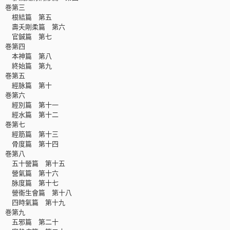
巻第三
根結篇 第五
壽夭剛柔篇 第六
官鍼篇 第七
巻第四
本神篇 第八
終始篇 第九
巻第五
經脉篇 第十
巻第六
經別篇 第十一
經水篇 第十二
巻第七
經筋篇 第十三
骨度篇 第十四
巻第八
五十營篇 第十五
營氣篇 第十六
脉度篇 第十七
營衞生會篇 第十八
四時氣篇 第十九
巻第九
五邪篇 第二十