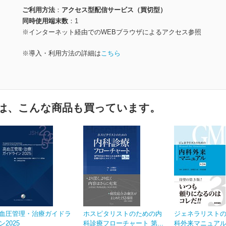
ご利用方法
アクセス型配信サービス（買切型）
同時使用端末数
1
※インターネット経由でのWEBブラウザによるアクセス参照
※導入・利用方法の詳細は
こちら
は、こんな商品も買っています。
血圧管理・治療ガイドラ
ホスピタリストのための内
ジェネラリスト
ン2025
科診療フローチャート 第...
科外来マニュアル