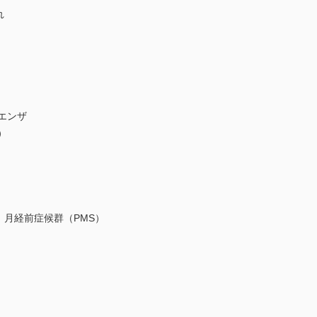
れ
ルエンザ
）
，月経前症候群（PMS）