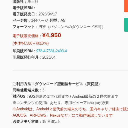
出版社
羊土社
電子版ISBN
電子版発売日
2023/04/17
ページ数
344ページ
判型
A5
フォーマット
PDF（パソコンへのダウンロード不可）
¥4,950
電子版販売価格：
(本体¥4,500＋税10％)
印刷版ISBN
978-4-7581-2403-4
印刷版発行年月
2023/04
ご利用方法
ダウンロード型配信サービス（買切型）
同時使用端末数
3
対応OS
iOS最新の２世代前まで / Android最新の２世代前まで
※コンテンツの使用にあたり、専用ビューアisho.jpが必要
※Androidは、Android２世代前の端末のうち、国内キャリア経由で販
AQUOS、ARROWS、Nexusなど）にて動作確認しています
必要メモリ容量
18 MB以上