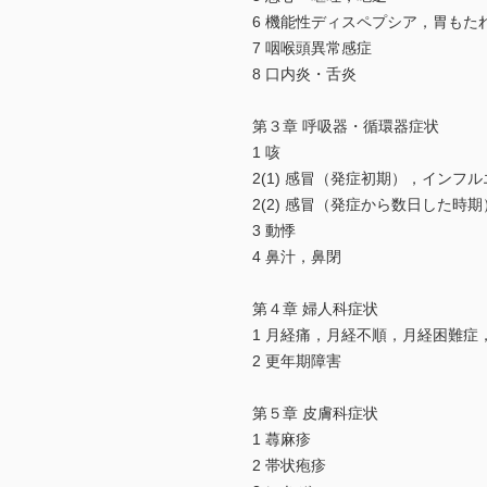
6 機能性ディスペプシア，胃もた
7 咽喉頭異常感症
8 口内炎・舌炎
第３章 呼吸器・循環器症状
1 咳
2(1) 感冒（発症初期），インフ
2(2) 感冒（発症から数日した時期
3 動悸
4 鼻汁，鼻閉
第４章 婦人科症状
1 月経痛，月経不順，月経困難症
2 更年期障害
第５章 皮膚科症状
1 蕁麻疹
2 帯状疱疹