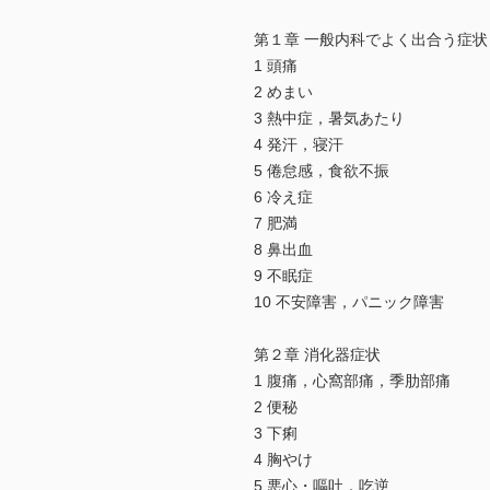
第１章 一般内科でよく出合う症状
1 頭痛
2 めまい
3 熱中症，暑気あたり
4 発汗，寝汗
5 倦怠感，食欲不振
6 冷え症
7 肥満
8 鼻出血
9 不眠症
10 不安障害，パニック障害
第２章 消化器症状
1 腹痛，心窩部痛，季肋部痛
2 便秘
3 下痢
4 胸やけ
5 悪心・嘔吐，吃逆