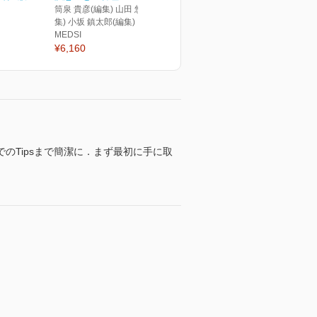
筒泉 貴彦(編集) 山田 悠史(編
集) 小坂 鎮太郎(編集)
MEDSI
¥6,160
のTipsまで簡潔に．まず最初に手に取