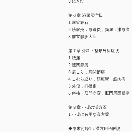
3 にきび
第６章 泌尿器症状
1 尿管結石
2 膀胱炎，尿道炎，頻尿，排尿痛
3 前立腺肥大症
第７章 外科・整形外科症状
1 腰痛
2 膝関節痛
3 肩こり，肩関節痛
4 こむら返り，筋痙攣，筋肉痛
5 外傷，打撲傷
6 痔核・肛門病変，肛門周囲膿瘍
第８章 小児の漢方薬
1 小児に有用な漢方薬
◆巻末付録1：漢方用語解説