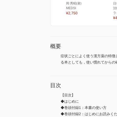
岡 秀昭(著)
日
MEDSI
治
¥2,750
ラ
¥4
概要
症状ごとによく使う漢方薬の特徴
る本としても，使い慣れてからの
目次
【目次】
◆はじめに
◆巻頭付録1：本書の使い方
◆巻頭付録2：はじめにお読みく