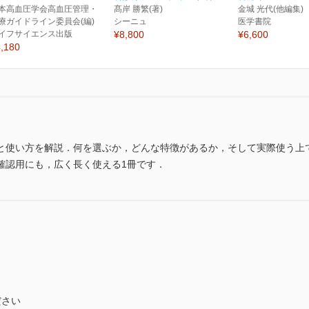
本高血圧学会高血圧管理・
髙岸 勝繁(著)
金城 光代(他編集)
療ガイドライン委員会(編)
シーニュ
医学書院
イフサイエンス出版
¥8,800
¥6,600
,180
と使い方を解説．何を選ぶか，どんな特徴があるか，そして実際使う上で
確認用にも，広く長く使える1冊です．
ださい