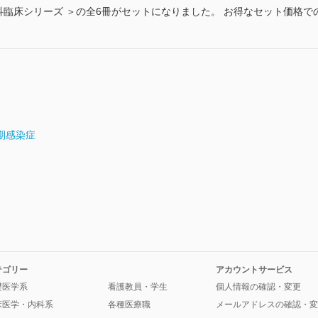
ce 産科婦人科臨床シリーズ ＞の全6冊がセットになりました。 お得なセット価
期感染症
テゴリー
アカウントサービス
礎医学系
看護教員・学生
個人情報の確認・変更
床医学・内科系
各種医療職
メールアドレスの確認・変