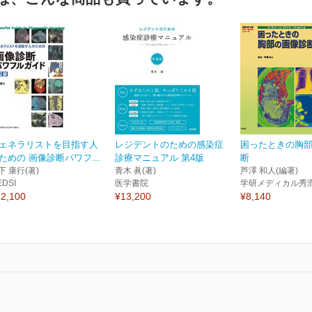
ェネラリストを目指す人
レジデントのための感染症
困ったときの胸
ための 画像診断パワフ...
診療マニュアル 第4版
断
下 康行(著)
青木 眞(著)
芦澤 和人(編著)
EDSI
医学書院
学研メディカル秀
2,100
¥13,200
¥8,140