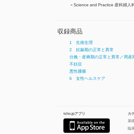
＜Science and Practi
収録商品
1 生殖生理
2 妊娠期の正常と異常
分娩・産褥期の正常と異常／周産
不妊症
悪性腫瘍
6 女性ヘルスケア
isho.jpアプリ
カ
基
臨