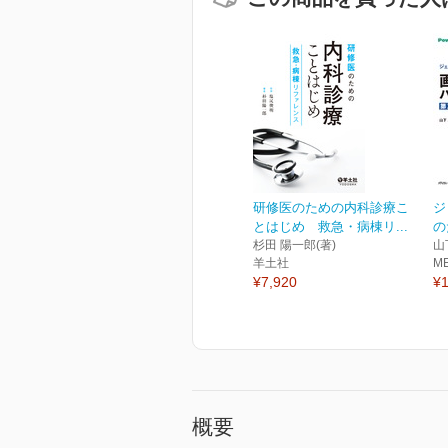
研修医のための内科診療こ
ジ
とはじめ 救急・病棟リ...
の
杉田 陽一郎(著)
山
羊土社
M
¥7,920
¥1
概要