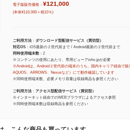
¥121,000
電子版販売価格：
(本体¥110,000＋税10％)
ご利用方法
ダウンロード型配信サービス（買切型）
対応OS
iOS最新の２世代前まで / Android最新の２世代前まで
同時使用端末数
2
※コンテンツの使用にあたり、専用ビューアisho.jpが必要
※Androidは、Android２世代前の端末のうち、国内キャリア経由で販
AQUOS、ARROWS、Nexusなど）にて動作確認しています
※同時使用端末数、必要メモリ容量は収録商品を参照ください
ご利用方法
アクセス型配信サービス（買切型）
※インターネット経由でのWEBブラウザによるアクセス参照
※同時使用端末数は収録商品を参照ください
は、こんな商品も買っています。