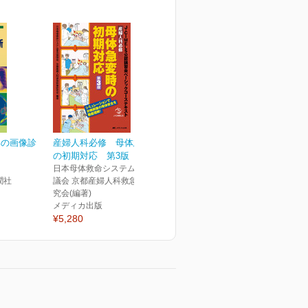
部の画像診
産婦人科必修 母体急変時
の初期対応 第3版
日本母体救命システム普及協
潤社
議会 京都産婦人科救急診療研
究会(編著)
メディカ出版
¥5,280