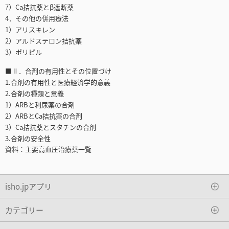
7）Ca拮抗薬とβ遮断薬
4．その他の併用療法
1）アリスキレン
2）アルドステロン拮抗薬
3）ポリピル
■Ⅱ．合剤の有用性とその位置づけ
1.合剤の有用性と医療経済学的意義
2.合剤の種類と意義
1）ARBと利尿薬の合剤
2）ARBとCa拮抗薬の合剤
3）Ca拮抗薬とスタチンの合剤
3.合剤の安全性
資料：主要高血圧治療薬一覧
isho.jpアプリ
カテゴリー