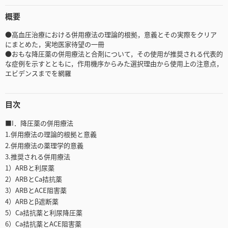
概要
●高血圧治療における併用療法の理論的根拠，意義とその実際をクリア
にまとめた，実地医家待望の一冊
●おもな降圧薬の併用療法と合剤について，その使用が推奨される代表的
な症例を示すとともに，作用機序からみた選択理由から使用上の注意点，
エビデンスまでを網羅
目次
■I．降圧薬の併用療法
1.併用療法の理論的根拠と意義
2.併用療法の薬理学的意義
3.推奨される併用療法
1）ARBと利尿薬
2）ARBとCa拮抗薬
3）ARBとACE阻害薬
4）ARBとβ遮断薬
5）Ca拮抗薬と利尿降圧薬
6）Ca拮抗薬とACE阻害薬