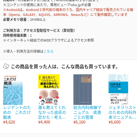
※コンテンツの使用にあたり、専用ビューアisho.jpが必要
※Androidは、Android２世代前の端末のうち、国内キャリア経由で販売されている端
末（Xperia、GALAXY、AQUOS、ARROWS、Nexusなど）にて動作確認しています
必要メモリ容量
24 MB以上
ご利用方法
アクセス型配信サービス（買切型）
同時使用端末数
1
※インターネット経由でのWEBブラウザによるアクセス参照
※導入・利用方法の詳細は
こちら
この商品を買った人は、こんな商品も買っています。
レジデントのた
誰も教えてくれ
総合内科病棟マ
ジェネラリスト
めの これだけ
なかった皮疹の
ニュアル 疾患
のための内科外
輸液
診かた・考え...
ごとの管理
来マニュアル...
¥4,620
¥4,400
¥6,160
¥6,600