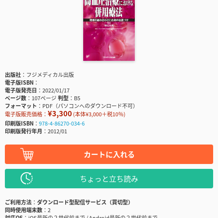
出版社
フジメディカル出版
電子版ISBN
電子版発売日
2022/01/17
ページ数
107ページ
判型
B5
フォーマット
PDF（パソコンへのダウンロード不可）
¥3,300
電子版販売価格：
(本体¥3,000＋税10％)
印刷版ISBN
978-4-86270-034-6
印刷版発行年月
2012/01
カートに入れる
ちょっと立ち読み
ご利用方法
ダウンロード型配信サービス（買切型）
同時使用端末数
2
対応OS
iOS最新の２世代前まで / Android最新の２世代前まで