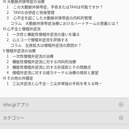
III 大動脈弁狭窄症の治療
1 この大動脈弁狭窄症，手術またはTAVIは可能ですか？
2 TAVIの合併症と術後管理
3 心不全を起こした大動脈弁狭窄症の内科的管理
コラム 大動脈弁狭窄症治療におけるハートチームの意義とは？
IV 心不全と僧帽弁逆流
1 一次性と機能性僧帽弁逆流の違いを識る
2 心エコーで僧帽弁逆流を評価する
コラム 左房拡大は僧帽弁逆流の原因か？
V 僧帽弁逆流の治療
1 一次性僧帽弁逆流の治療
2 機能性僧帽弁逆流に対する内科的治療
3 機能性僧帽弁逆流に対する形成術とその問題点
4 僧帽弁逆流に対する経カテーテル治療の現状と展望
VI その他の弁膜症
1 三尖弁逆流と心不全－三尖弁単独の手術を考える時－
isho.jpアプリ
カテゴリー