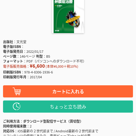
出版社
文光堂
電子版ISBN
電子版発売日
2022/01/17
ページ数
146ページ
判型
B5
フォーマット
PDF（パソコンへのダウンロード不可）
¥6,600
電子版販売価格：
(本体¥6,000＋税10％)
印刷版ISBN
978-4-8306-1936-6
印刷版発行年月
2017/04
カートに入れる
ちょっと立ち読み
ご利用方法
ダウンロード型配信サービス（買切型）
同時使用端末数
2
対応OS
iOS最新の２世代前まで / Android最新の２世代前まで
※コンテンツの使用にあたり、専用ビューアisho.jpが必要