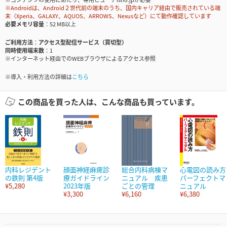
※Androidは、Android２世代前の端末のうち、国内キャリア経由で販売されている端
末（Xperia、GALAXY、AQUOS、ARROWS、Nexusなど）にて動作確認しています
必要メモリ容量
52 MB以上
ご利用方法
アクセス型配信サービス（買切型）
同時使用端末数
1
※インターネット経由でのWEBブラウザによるアクセス参照
※導入・利用方法の詳細は
こちら
この商品を買った人は、こんな商品も買っています。
内科レジデント
顔面神経麻痺診
総合内科病棟マ
心電図の読み方
の鉄則 第4版
療ガイドライン
ニュアル 疾患
パーフェクトマ
¥5,280
2023年版
ごとの管理
ニュアル
¥3,300
¥6,160
¥6,380