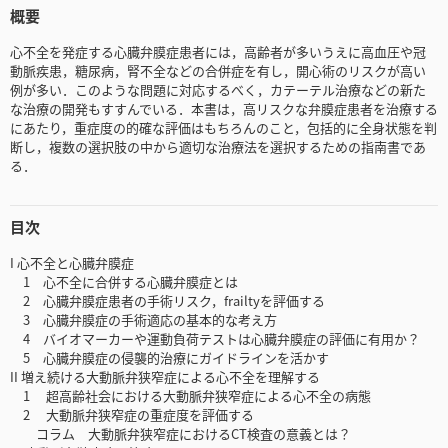
概要
心不全を発症する心臓弁膜症患者には，高齢者が多いうえに高血圧や冠
動脈疾患，糖尿病，腎不全などの合併症を有し，開心術のリスクが高い
例が多い．このような問題に対応するべく，カテーテル治療などの新た
な治療の開発もすすんでいる．本書は，高リスクな弁膜症患者を治療する
にあたり，重症度の的確な評価はもちろんのこと，包括的に全身状態を判
断し，複数の選択肢の中から適切な治療法を選択するための指南書であ
る．
目次
I 心不全と心臓弁膜症
1 心不全に合併する心臓弁膜症とは
2 心臓弁膜症患者の手術リスク，frailtyを評価する
3 心臓弁膜症の手術適応の基本的な考え方
4 バイオマーカーや運動負荷テストは心臓弁膜症の評価に有用か？
5 心臓弁膜症の侵襲的治療にガイドラインを活かす
II 増え続ける大動脈弁狭窄症による心不全を理解する
1 超高齢社会における大動脈弁狭窄症による心不全の病態
2 大動脈弁狭窄症の重症度を評価する
コラム 大動脈弁狭窄症におけるCT検査の意義とは？