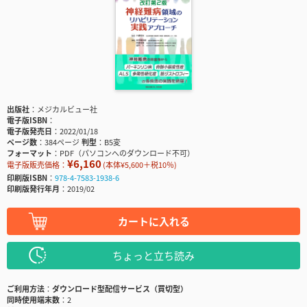
出版社
メジカルビュー社
電子版ISBN
電子版発売日
2022/01/18
ページ数
384ページ
判型
B5変
フォーマット
PDF（パソコンへのダウンロード不可）
¥6,160
電子版販売価格：
(本体¥5,600＋税10％)
印刷版ISBN
978-4-7583-1938-6
印刷版発行年月
2019/02
カートに入れる
ちょっと立ち読み
ご利用方法
ダウンロード型配信サービス（買切型）
同時使用端末数
2