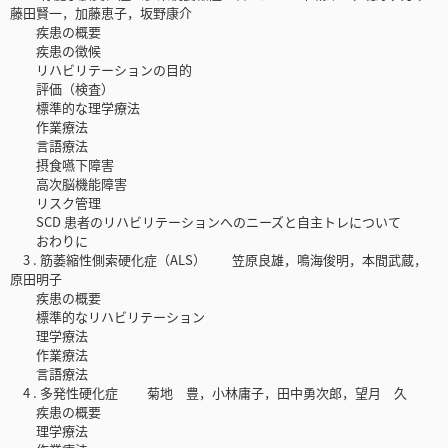
藤田賢一，加藤恵子，坂野康介
疾患の概要
疾患の徴候
リハビリテーションの目的
評価（検査）
標準的な理学療法
作業療法
言語療法
摂食嚥下障害
高次脳機能障害
リスク管理
SCD 患者のリハビリテーションへのニーズと自主トレについて
おわりに
3 . 筋萎縮性側索硬化症（ALS） 笠原良雄，鳴海俊明，本間武蔵，
原田明子
疾患の概要
標準的なリハビリテーション
理学療法
作業療法
言語療法
4 . 多発性硬化症 菊地 豊，小林庸子，田中勇次郎，望月 久
疾患の概要
理学療法