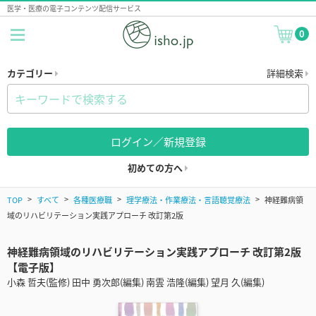
医学・医療の電子コンテンツ配信サービス
0
カテゴリー
詳細検索
ログイン／新規登録
初めての方へ
TOP
すべて
各種医療職
理学療法・作業療法・言語聴覚療法
神経難病領
域のリハビリテーション実践アプローチ 改訂第2版
神経難病領域のリハビリテーション実践アプローチ 改訂第2版
【電子版】
小森 哲夫(監修) 田中 勇次郎(編集) 南雲 浩隆(編集) 望月 久(編集)