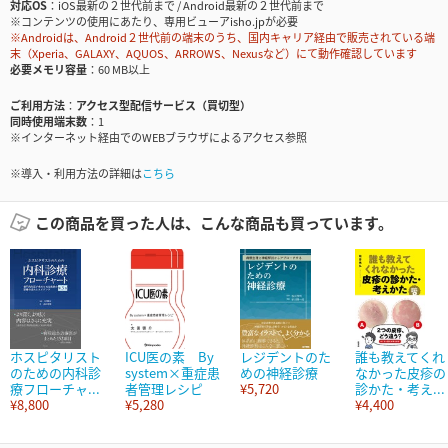
対応OS
iOS最新の２世代前まで / Android最新の２世代前まで
※コンテンツの使用にあたり、専用ビューアisho.jpが必要
※Androidは、Android２世代前の端末のうち、国内キャリア経由で販売されている端
末（Xperia、GALAXY、AQUOS、ARROWS、Nexusなど）にて動作確認しています
必要メモリ容量
60 MB以上
ご利用方法
アクセス型配信サービス（買切型）
同時使用端末数
1
※インターネット経由でのWEBブラウザによるアクセス参照
※導入・利用方法の詳細は
こちら
この商品を買った人は、こんな商品も買っています。
ホスピタリスト
ICU医の素 By
レジデントのた
誰も教えてくれ
のための内科診
system×重症患
めの神経診療
なかった皮疹の
療フローチャ...
者管理レシピ
¥5,720
診かた・考え...
¥8,800
¥5,280
¥4,400