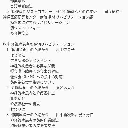
作業療法
言語聴覚療法
5 . 筋強直性ジストロフィー，多発性筋炎などの筋疾患 国立精神・
神経医療研究センター病院 身体リハビリテーション部
筋疾患に対するリハビリテーション
筋ジストロフィー
多発性筋炎
Ⅳ 神経難病患者の在宅リハビリテーション
1 . 管理栄養士の立場から 村上奈央子
はじめに
栄養状態のアセスメント
神経難病患者に必要な栄養
摂食嚥下障害への食事の対応
低栄養（PEM）への食事の対応
訪問栄養食事指導について
2 . 介護福祉士の立場から 溝呂木大介
神経難病患者と介護福祉士
事例紹介
介護福祉士の視点
おわりに
3 . 作業療法士の立場から 田中勇次郎，渋谷亮仁
神経難病患者の訪問作業療法
神経難病患者の支援者支援