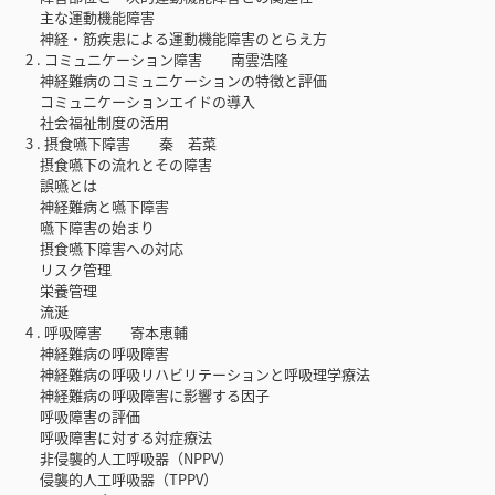
主な運動機能障害
神経・筋疾患による運動機能障害のとらえ方
2 . コミュニケーション障害 南雲浩隆
神経難病のコミュニケーションの特徴と評価
コミュニケーションエイドの導入
社会福祉制度の活用
3 . 摂食嚥下障害 秦 若菜
摂食嚥下の流れとその障害
誤嚥とは
神経難病と嚥下障害
嚥下障害の始まり
摂食嚥下障害への対応
リスク管理
栄養管理
流涎
4 . 呼吸障害 寄本恵輔
神経難病の呼吸障害
神経難病の呼吸リハビリテーションと呼吸理学療法
神経難病の呼吸障害に影響する因子
呼吸障害の評価
呼吸障害に対する対症療法
非侵襲的人工呼吸器（NPPV）
侵襲的人工呼吸器（TPPV）