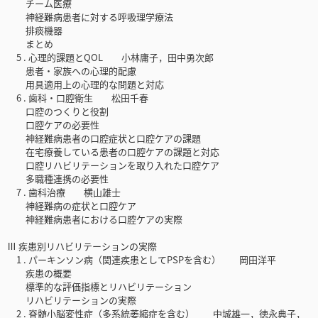
チーム医療
神経難病患者に対する呼吸理学療法
排痰機器
まとめ
5 . 心理的課題とQOL 小林庸子，田中勇次郎
患者・家族への心理的配慮
用具適用上の心理的な問題と対応
6 . 歯科・口腔衛生 松田千春
口腔のつくりと役割
口腔ケアの必要性
神経難病患者の口腔症状と口腔ケアの課題
在宅療養している患者の口腔ケアの課題と対応
口腔リハビリテーションを取り入れた口腔ケア
多職種連携の必要性
7 . 歯科治療 横山雄士
神経難病の症状と口腔ケア
神経難病患者における口腔ケアの実際
Ⅲ 疾患別リハビリテーションの実際
1 . パーキンソン病（関連疾患としてPSPを含む） 岡田洋平
疾患の概要
標準的な評価指標とリハビリテーション
リハビリテーションの実際
2 . 脊髄小脳変性症（多系統萎縮症を含む） 中城雄一，徳永典子，