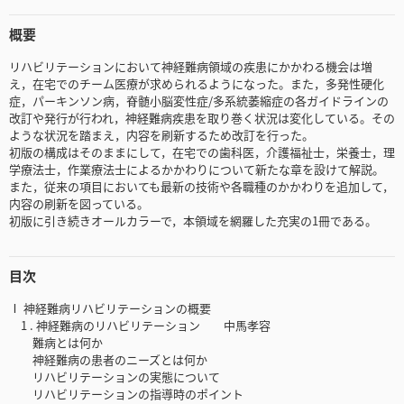
概要
リハビリテーションにおいて神経難病領域の疾患にかかわる機会は増
え，在宅でのチーム医療が求められるようになった。また，多発性硬化
症，パーキンソン病，脊髄小脳変性症/多系統萎縮症の各ガイドラインの
改訂や発行が行われ，神経難病疾患を取り巻く状況は変化している。その
ような状況を踏まえ，内容を刷新するため改訂を行った。
初版の構成はそのままにして，在宅での歯科医，介護福祉士，栄養士，理
学療法士，作業療法士によるかかわりについて新たな章を設けて解説。
また，従来の項目においても最新の技術や各職種のかかわりを追加して，
内容の刷新を図っている。
初版に引き続きオールカラーで，本領域を網羅した充実の1冊である。
目次
Ⅰ 神経難病リハビリテーションの概要
1 . 神経難病のリハビリテーション 中馬孝容
難病とは何か
神経難病の患者のニーズとは何か
リハビリテーションの実態について
リハビリテーションの指導時のポイント