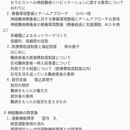
セラピストへの神経難病リハビリテーションに関する教育について
おわりに
2 . 療養環境整備とチームアプローチ 小川一枝
神経難病療養者に対する療養環境整備とチームアプローチの意味
神経難病療養者の療養環境整備（療養経過と支援課題，ALS を例
に）
多職種によるネットワークづくり
保健所，保健師の役割
3 . 医療費助成制度と福祉制度 鈴木康子
はじめに
難病患者の医療費助成制度について
在宅難病患者一時入院事業について
利用できる制度について（医療費助成制度以外）
在宅生活を送っている難病患者の事例
4 . 就労支援 堀込真理子
就労の現状
難病をもつ人の働き方
就労者の事例
難病をもつ人の就労を支えるもの
Ⅱ 神経難病の障害像
1 . 運動機能障害 望月 久
随意運動発現の流れ
障害部位と一次的運動機能障害との関連性