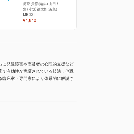
筒泉 貴彦(編集) 山田 悠史(編
集) 小坂 鎮太郎(編集)
MEDSI
¥4,840
らに発達障害や高齢者の心理的支援など
床で有効性が実証されている技法，他職
る臨床家・専門家により体系的に解説さ