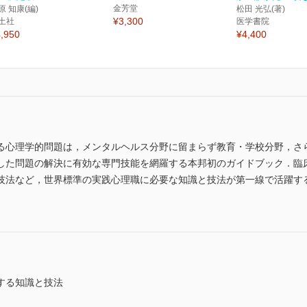
金芳堂
原 知康(編)
松田 光弘(著)
¥3,300
土社
医学書院
,950
¥4,400
る心理学的問題は，メンタルヘルス分野に留まらず教育・学校分野，さ
した問題の解決に有効な専門技能を網羅する本邦初のガイドブック．臨
技法など，世界標準の実践心理職に必要な知識と技法が第一線で活躍す
する知識と技法