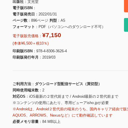
出版社
文光堂
電子版ISBN
電子版発売日
2022/01/31
ページ数
896ページ
判型
A5
フォーマット
PDF（パソコンへのダウンロード不可）
¥7,150
電子版販売価格：
(本体¥6,500＋税10％)
印刷版ISBN
978-4-8306-3626-4
印刷版発行年月
2019/03
ご利用方法
ダウンロード型配信サービス（買切型）
同時使用端末数
2
対応OS
iOS最新の２世代前まで / Android最新の２世代前まで
※コンテンツの使用にあたり、専用ビューアisho.jpが必要
※Androidは、Android２世代前の端末のうち、国内キャリア経由で販
AQUOS、ARROWS、Nexusなど）にて動作確認しています
必要メモリ容量
84 MB以上