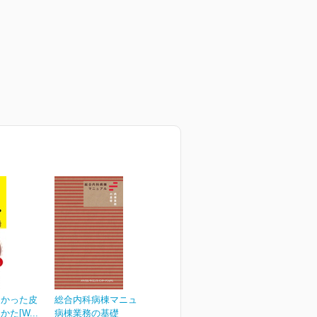
なかった皮
総合内科病棟マニュアル
た[W...
病棟業務の基礎