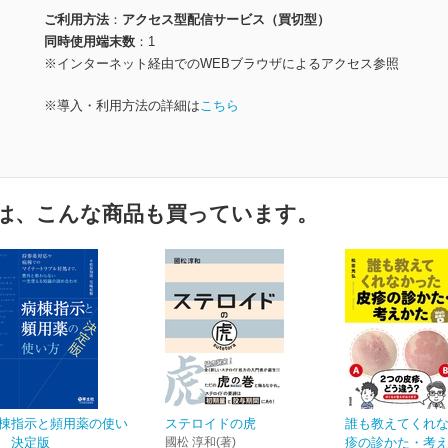
ご利用方法
アクセス型配信サービス（買切型）
同時使用端末数
1
※インターネット経由でのWEBブラウザによるアクセス参照
※導入・利用方法の詳細は
こちら
は、こんな商品も買っています。
棟指示と頻用薬の使い
ステロイドの虎
誰も教えてくれ
 決定版
國松 淳和(著)
疹の診かた・考えか