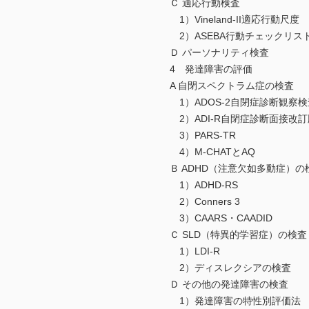
Ｃ 適応行動検査
1）Vineland-II適応行動尺度
2）ASEBA行動チェックリス
Ｄ パーソナリティ検査
4 発達障害の評価
A 自閉スペクトラム症の検査
1）ADOS-2自閉症診断観察検
2）ADI-R自閉症診断面接改訂
3）PARS-TR
4）M-CHATとAQ
Ｂ ADHD（注意欠如多動症）の
1）ADHD-RS
2）Conners 3
3）CAARS・CAADID
Ｃ SLD（特異的学習症）の検査
1）LDI-R
2）ディスレクシアの検査
Ｄ その他の発達障害の検査
1）発達障害の特性別評価法