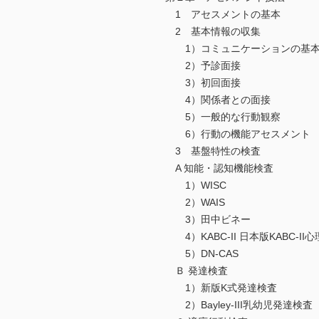
1 アセスメントの基本
2 基本情報の収集
1）コミュニケーションの基本
2）予診面接
3）初回面接
4）関係者との面接
5）一般的な行動観察
6）行動の機能アセスメント
3 基盤特性の検査
A 知能・認知機能検査
1）WISC
2）WAIS
3）田中ビネー
4）KABC-II 日本版KABC-
5）DN-CAS
Ｂ 発達検査
1）新版K式発達検査
2）Bayley-III乳幼児発達検査