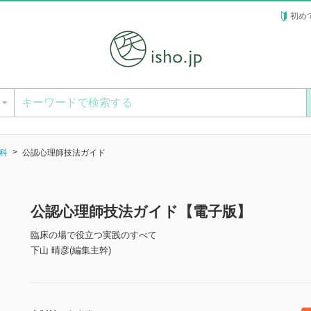
初め
ー
科
公認心理師技法ガイド
公認心理師技法ガイド【電子版】
臨床の場で役立つ実践のすべて
下山 晴彦(編集主幹)