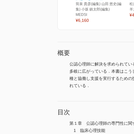
筒泉 貴彦(編集) 山田 悠史(編
松
集) 小坂 鎮太郎(編集)
羊
MEDSI
¥4
¥6,160
概要
公認心理師に解決を求められてい
多岐に広がっている．本書はこう
種と協働し支援を実行するための
れている．
目次
第１章 公認心理師の専門性に関
1 臨床心理技能