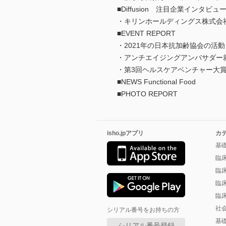
■Diffusion 注目企業インタビュ
・キリンホールディングス株式会
■EVENT REPORT
・2021年の日本抗加齢協会の活
・アンチエイジングアンバサダー
・第3回ヘルスケアベンチャー大賞
■NEWS Functional Food
■PHOTO REPORT
isho.jpアプリ
カ
基
臨
臨
臨
臨
社
シリアル番号をお持ちの方
基
シリアル番号登録