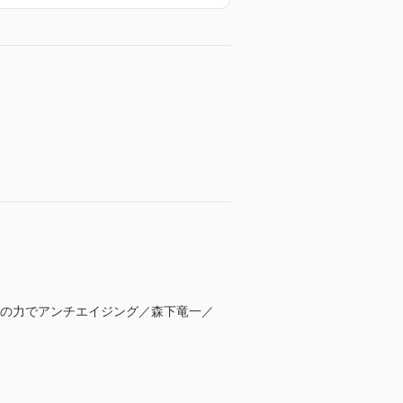
ルの泡の力でアンチエイジング／森下竜一／