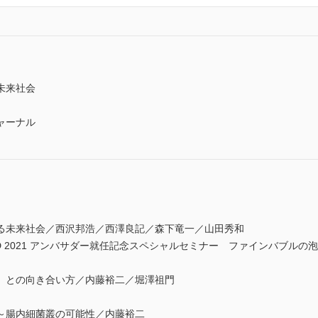
未来社会
ャーナル
る未来社会／西沢邦浩／西澤良記／森下竜一／山田秀和
AWARD 2021 アンバサダー就任記念スペシャルセミナー ファインバブ
」との向き合い方／内藤裕二／堀澤祖門
～腸内細菌叢の可能性／内藤裕二