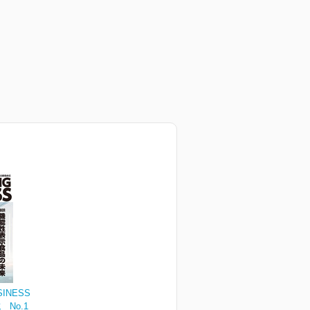
SINESS
No.1