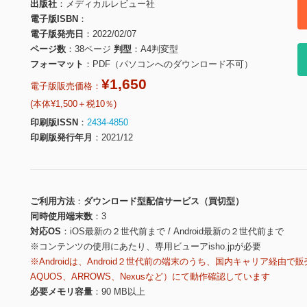
出版社
メディカルレビュー社
電子版ISBN
電子版発売日
2022/02/07
ページ数
38ページ
判型
A4判変型
フォーマット
PDF（パソコンへのダウンロード不可）
¥1,650
電子版販売価格：
(本体¥1,500＋税10％)
印刷版ISSN
2434-4850
印刷版発行年月
2021/12
ご利用方法
ダウンロード型配信サービス（買切型）
同時使用端末数
3
対応OS
iOS最新の２世代前まで / Android最新の２世代前まで
※コンテンツの使用にあたり、専用ビューアisho.jpが必要
※Androidは、Android２世代前の端末のうち、国内キャリア経由で販
AQUOS、ARROWS、Nexusなど）にて動作確認しています
必要メモリ容量
90 MB以上