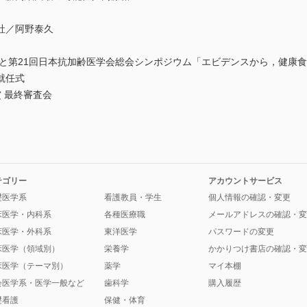
ー
社／阿野泰久
動と第21回日本抗加齢医学会総会シンポジウム「エビデンスから，健康
就任式
 最終審査会
テゴリー
アカウントサービス
礎医学系
看護教員・学生
個人情報の確認・変更
床医学・内科系
各種医療職
メールアドレスの確認・変
床医学・外科系
東洋医学
パスワードの変更
床医学（領域別）
栄養学
かかりつけ書店の確認・変
床医学（テーマ別）
薬学
マイ本棚
会医学系・医学一般など
歯科学
購入履歴
礎看護
保健・体育