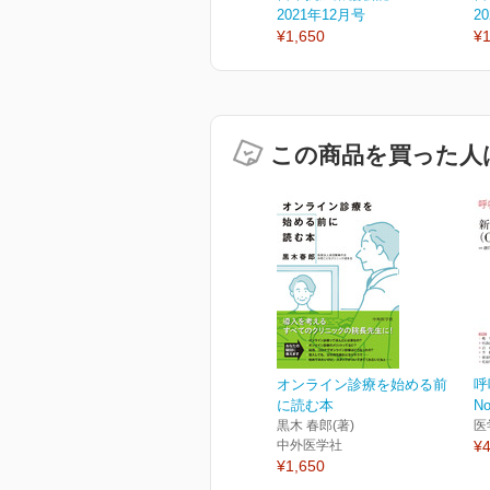
2021年12月号
2
¥1,650
¥1
この商品を買った人
オンライン診療を始める前
呼
に読む本
No
黒木 春郎(著)
医
中外医学社
¥4
¥1,650