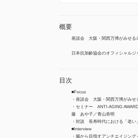
概要
座談会 大阪・関西万博がみせる
日本抗加齢協会のオフィシャルジ
目次
■Focus
・座談会 大阪・関西万博がみせ
・セミナー ANTI-AGING 
藤 あや子／青山恭明
・対談 長寿時代における「老い
■Interview
・腸から目指すアンチエイジング