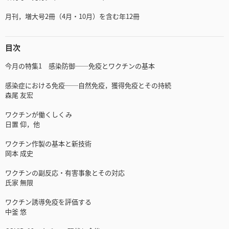
月刊，増大号2冊（4月・10月）を含む年12冊
目次
今月の特集1 感染防御──免疫とワクチンの基本
感染症における免疫──自然免疫，獲得免疫とその持続
森尾 友宏
ワクチンが働くしくみ
日置 仰，他
ワクチン作製の基本と新技術
岡本 成史
ワクチンの副反応・有害事象とその対応
氏家 無限
ワクチン誘導免疫を評価する
中釜 悠