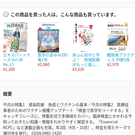
この商品を買った人は、こんな商品も買っています。
エキスパートナ
医学のあゆみ283
赤ふん坊やと学
糖尿病プラクテ
ース Vol.38
巻1号
ぶ！ 地域医療
ィス 39巻5号
No.13
¥2,860
がもっと楽し...
¥2,970
¥1,200
¥3,520
概要
今月の特集1 感染防御 免疫とワクチンの基本／今月の特集2 医療従
事者のためのワクチン接種アップデート 「検査で医学をリードする」を
キャッチフレーズに、特集形式で多領域をカバー。臨床検査にかかわる今
知っておきたい知識・情報をわかりやすく解説する。「Essencial
RCPC」など連載企画も充実。年2回（4月・10月）、時宜を得たテーマで
増刊号を発行。 (ISSN 0485-1420)