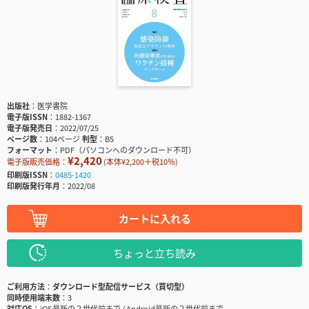
出版社
医学書院
電子版ISSN
1882-1367
電子版発売日
2022/07/25
ページ数
104ページ
判型
B5
フォーマット
PDF（パソコンへのダウンロード不可）
¥2,420
電子版販売価格：
(本体¥2,200＋税10％)
印刷版ISSN
0485-1420
印刷版発行年月
2022/08
カートに入れる
ちょっと立ち読み
ご利用方法
ダウンロード型配信サービス（買切型）
同時使用端末数
3
対応OS
iOS最新の２世代前まで / Android最新の２世代前まで