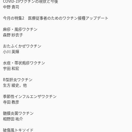
COVID-19ワクチンの現状と今後
中野 貴司
今月の特集2 医療従事者のためのワクチン接種アップデート
麻疹・風疹ワクチン
森野 紗衣子
おたふくかぜワクチン
小川 英輝
水痘・帯状疱疹ワクチン
宇田 和宏
B型肝炎ワクチン
生方 綾史，他
季節性インフルエンザワクチン
寺田 教彦
髄膜炎菌ワクチン
相野田 祐介
破傷風トキソイド