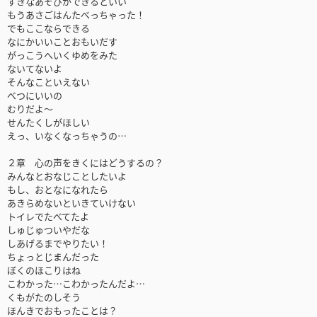
すきなあそびができるといい
もうあさごはんたべっちゃった！
でもここならできる
なにかいいことおもいだす
がっこうへいくゆめをみた
ないてないよ
そんなこといえない
べつにいいの
むりだよ～
せんたくしがほしい
えっ、いなくなっちゃうの…
２章 心の声をきくにはどうするの？
みんなとおなじことしたいよ
もし、おとなになれたら
あきらめないといきていけない
トイレでたべてたよ
しゅじゅついやだな
しあげるまでやりたい！
ちょっとじまんだった
ぼくのほこりはね
こわかった…こわかったんだよ…
くもがたのしそう
ほんきでおもったことは？