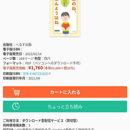
出版社
へるす出版
電子版ISBN
電子版発売日
2022/02/14
ページ数
164ページ
判型
四六
フォーマット
PDF（パソコンへのダウンロード不可）
¥1,760
電子版販売価格：
(本体¥1,600＋税10％)
印刷版ISBN
978-4-86719-023-4
印刷版発行年月
2021/09
カートに入れる
ちょっと立ち読み
ご利用方法
ダウンロード型配信サービス（買切型）
同時使用端末数
3
対応OS
iOS最新の２世代前まで / Android最新の２世代前まで