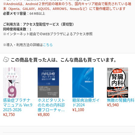
※Androidは、Android２世代前の端末のうち、国内キャリア経由で販売されている端
末（Xperia、GALAXY、AQUOS、ARROWS、Nexusなど）にて動作確認しています
必要メモリ容量
64 MB以上
ご利用方法
アクセス型配信サービス（買切型）
同時使用端末数
1
※インターネット経由でのWEBブラウザによるアクセス参照
※導入・利用方法の詳細は
こちら
この商品を買った人は、こんな商品も買っています。
感染症プラチナ
ホスピタリスト
糖尿病治療ガイ
無敵の腎臓内科
マニュアル Ver.9
のための内科診
ド2024
¥5,940
2025-2026
療フローチャ...
¥1,100
¥2,750
¥8,800