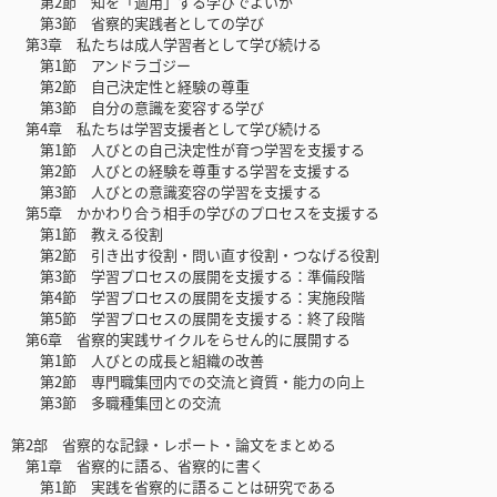
第2節 知を「適用」する学びでよいか
第3節 省察的実践者としての学び
第3章 私たちは成人学習者として学び続ける
第1節 アンドラゴジー
第2節 自己決定性と経験の尊重
第3節 自分の意識を変容する学び
第4章 私たちは学習支援者として学び続ける
第1節 人びとの自己決定性が育つ学習を支援する
第2節 人びとの経験を尊重する学習を支援する
第3節 人びとの意識変容の学習を支援する
第5章 かかわり合う相手の学びのプロセスを支援する
第1節 教える役割
第2節 引き出す役割・問い直す役割・つなげる役割
第3節 学習プロセスの展開を支援する：準備段階
第4節 学習プロセスの展開を支援する：実施段階
第5節 学習プロセスの展開を支援する：終了段階
第6章 省察的実践サイクルをらせん的に展開する
第1節 人びとの成長と組織の改善
第2節 専門職集団内での交流と資質・能力の向上
第3節 多職種集団との交流
第2部 省察的な記録・レポート・論文をまとめる
第1章 省察的に語る、省察的に書く
第1節 実践を省察的に語ることは研究である