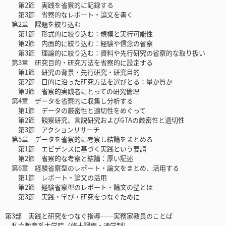
第2節 実践を省察的に記録する
第3節 省察的なレポート・論文を書く
第2章 課題を絞り込む
第1節 形式的に絞り込む：規模と実行可能性
第2節 内面的に絞り込む：経験や信念の省察
第3節 理論的に絞り込む：資料や先行研究の省察的な取り扱い
第3章 研究目的・研究方法を省察的に設定する
第1節 研究の背景・先行研究・研究目的
第2節 目的に沿った研究方法を選びとる：量か質か
第3節 省察的実践者にとっての研究倫理
第4章 データを省察的に収集し分析する
第1節 データの厳密性と適切性をめぐって
第2節 観察研究、言説研究およびGTAの厳密性と適切性
第3節 アクションリサーチ
第5章 データを省察的に考察し結論をまとめる
第1節 エビデンスに基づく実践という要請
第2節 省察的な考察と結論：厚い記述
第6章 経験省察型のレポート・論文をまとめ、活用する
第1節 レポート・論文の活用
第2節 経験省察型のレポート・論文の壁とは
第3節 実践・学び・研究をつなぐために
第3部 実践と研究をつなぐ指導──実務家教員のことば
私立教育系大学院（修士課程・通学制）