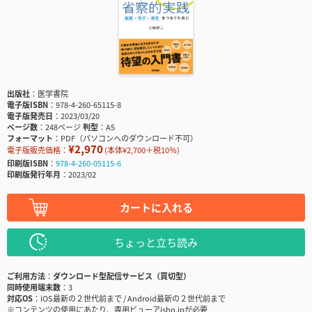
出版社
医学書院
電子版ISBN
978-4-260-65115-8
電子版発売日
2023/03/20
ページ数
248ページ
判型
A5
フォーマット
PDF（パソコンへのダウンロード不可）
¥2,970
電子版販売価格：
(本体¥2,700＋税10％)
印刷版ISBN
978-4-260-05115-6
印刷版発行年月
2023/02
カートに入れる
ちょっと立ち読み
ご利用方法
ダウンロード型配信サービス（買切型）
同時使用端末数
3
対応OS
iOS最新の２世代前まで / Android最新の２世代前まで
※コンテンツの使用にあたり、専用ビューアisho.jpが必要