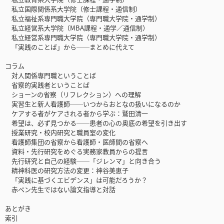
私立国際関係系大学院（修士課程・通信制）
私立福祉系専門職大学院（専門職大学院・通学制）
私立経営系大学院（MBA課程・通学／通信制）
私立経営系専門職大学院（専門職大学院・通学制）
「実践のことば」から──まとめに代えて
コラム
対人関係専門職ということば
省察的実践者ということば
ショーンの省察（リフレクション）への理解
実習生と新人看護師──いつからおとなの扱いになるのか
ケアする者がケアされる者から学ぶ：鷲田清一
希望は、必ず見つかる──患者の心の奥底の希望を引き出す
授業研究・校内研究と職員室の変化
看護師集団の省察から看護師・医師間の省察へ
資料・先行研究をめぐる実務家教員からの提言
先行研究と自己の経験──「ジレンマ」と向き合う
精神科医の研究方法の変更：神谷美恵子
「実践に基づくエビデンス」は可能だろうか？
赤ペン先生ではない論文指導と対話
あとがき
索引