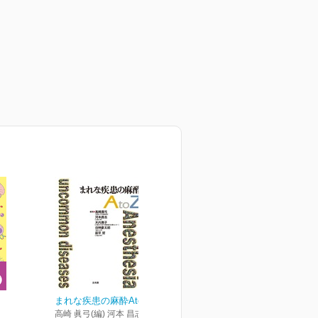
まれな疾患の麻酔AtoZ
高崎 眞弓(編) 河本 昌志(編) 木