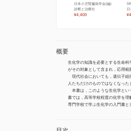
日本小児腎臓病学会(編)
SR
診断と治療社
日
¥4,400
¥4
概要
生化学の知識を必要とする生命科
がその対象として含まれ，応用範
現代社会においても，遺伝子組換
人たちだけのものではなくなった
本書は，このような生化学という
書では，高等学校程度の化学を理
専門学校で学ぶ生化学の入門書と
目次