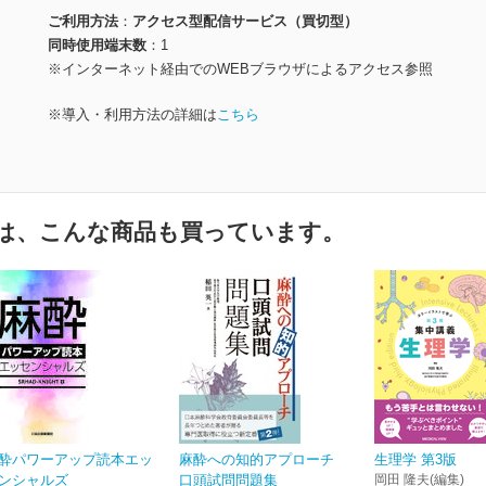
ご利用方法
アクセス型配信サービス（買切型）
同時使用端末数
1
※インターネット経由でのWEBブラウザによるアクセス参照
※導入・利用方法の詳細は
こちら
は、こんな商品も買っています。
酔パワーアップ読本エッ
麻酔への知的アプローチ
生理学 第3版
ンシャルズ
口頭試問問題集
岡田 隆夫(編集)