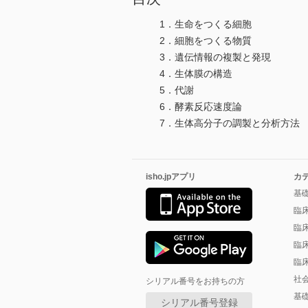
1．生命をつくる細胞
2．細胞をつくる物質
3．遺伝情報の複製と発現
4．生体膜の構造
5．代謝
6．酵素反応速度論
7．生体高分子の調製と分析方法
isho.jpアプリ
カ
基
臨
臨
臨
臨
社
シリアル番号をお持ちの方
基
シリアル番号登録