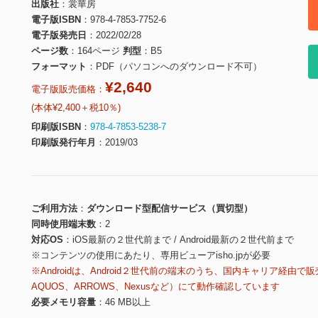
出版社
裳華房
電子版ISBN
978-4-7853-7752-6
電子版発売日
2022/02/28
ページ数
164ページ
判型
B5
フォーマット
PDF（パソコンへのダウンロード不可）
¥2,640
電子版販売価格：
(本体¥2,400＋税10％)
印刷版ISBN
978-4-7853-5238-7
印刷版発行年月
2019/03
ご利用方法
ダウンロード型配信サービス（買切型）
同時使用端末数
2
対応OS
iOS最新の２世代前まで / Android最新の２世代前まで
※コンテンツの使用にあたり、専用ビューアisho.jpが必要
※Androidは、Android２世代前の端末のうち、国内キャリア経由で販
AQUOS、ARROWS、Nexusなど）にて動作確認しています
必要メモリ容量
46 MB以上