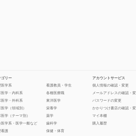
テゴリー
アカウントサービス
礎医学系
看護教員・学生
個人情報の確認・変更
床医学・内科系
各種医療職
メールアドレスの確認・変
床医学・外科系
東洋医学
パスワードの変更
床医学（領域別）
栄養学
かかりつけ書店の確認・変
床医学（テーマ別）
薬学
マイ本棚
会医学系・医学一般など
歯科学
購入履歴
礎看護
保健・体育