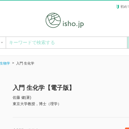
初め
ー
生物学
入門 生化学
入門 生化学【電子版】
佐藤 健(著)
東京大学教授，博士（理学）