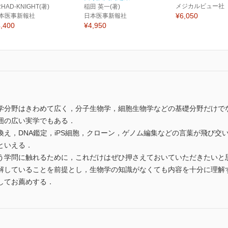
メジカルビュー社
HAD-KNIGHT(著)
稲田 英一(著)
¥6,050
本医事新報社
日本医事新報社
,400
¥4,950
学分野はきわめて広く，分子生物学，細胞生物学などの基礎分野だけで
囲の広い実学でもある．
え，DNA鑑定，iPS細胞，クローン，ゲノム編集などの言葉が飛び交
といえる．
学問に触れるために，これだけはぜひ押さえておいていただきたいと
解していることを前提とし，生物学の知識がなくても内容を十分に理解
してお薦めする．