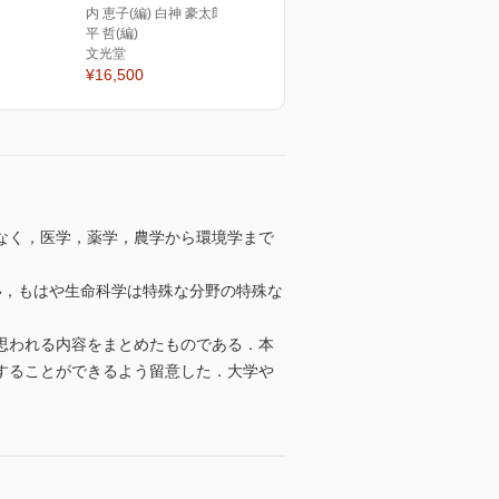
内 恵子(編) 白神 豪太郎(編) 萩
平 哲(編)
文光堂
¥16,500
なく，医学，薬学，農学から環境学まで
い，もはや生命科学は特殊な分野の特殊な
思われる内容をまとめたものである．本
することができるよう留意した．大学や