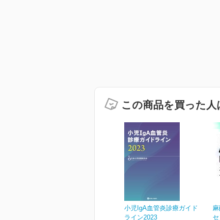
この商品を買った人
小児IgA血管炎診療ガイド
麻
ライン2023
セ