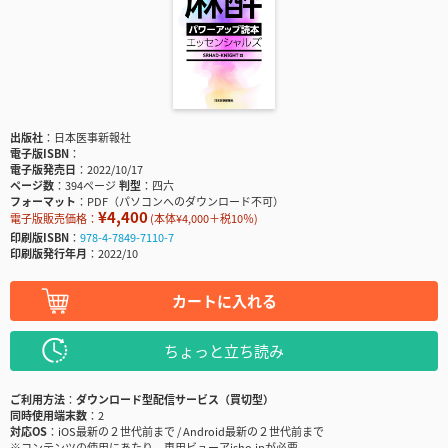
出版社
日本医事新報社
電子版ISBN
電子版発売日
2022/10/17
ページ数
394ページ
判型
四六
フォーマット
PDF（パソコンへのダウンロード不可）
¥4,400
電子版販売価格：
(本体¥4,000＋税10％)
印刷版ISBN
978-4-7849-7110-7
印刷版発行年月
2022/10
カートに入れる
ちょっと立ち読み
ご利用方法
ダウンロード型配信サービス（買切型）
同時使用端末数
2
対応OS
iOS最新の２世代前まで / Android最新の２世代前まで
※コンテンツの使用にあたり、専用ビューアisho.jpが必要