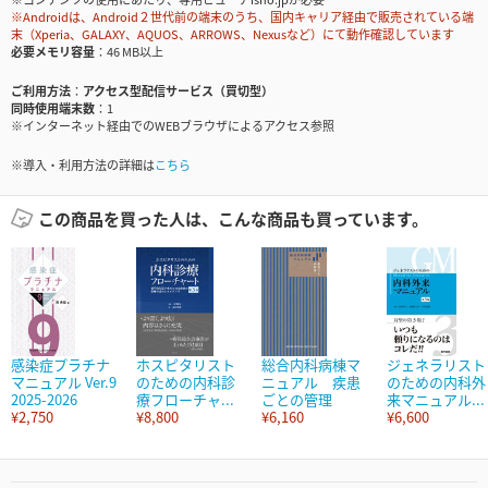
※Androidは、Android２世代前の端末のうち、国内キャリア経由で販売されている端
末（Xperia、GALAXY、AQUOS、ARROWS、Nexusなど）にて動作確認しています
必要メモリ容量
46 MB以上
ご利用方法
アクセス型配信サービス（買切型）
同時使用端末数
1
※インターネット経由でのWEBブラウザによるアクセス参照
※導入・利用方法の詳細は
こちら
この商品を買った人は、こんな商品も買っています。
感染症プラチナ
ホスピタリスト
総合内科病棟マ
ジェネラリスト
マニュアル Ver.9
のための内科診
ニュアル 疾患
のための内科外
2025-2026
療フローチャ...
ごとの管理
来マニュアル...
¥2,750
¥8,800
¥6,160
¥6,600