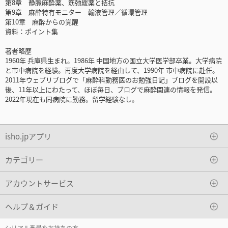
第8章 静脈麻酔薬、筋弛緩薬と拮抗
第9章 麻酔特有モニター 輸液管理／循環管理
第10章 麻酔からの覚醒
資料：ポイント集
著者略歴
1960年 兵庫県生まれ。1986年 中国地方の国立大学医学部卒業。大学病院
と市中病院を経験。再度大学病院を経由して、1990年 市中病院に赴任。
2011年ウェブリブログで「麻酔科勤務医のお勉強日記」ブログを開設以
後、11年以上にわたって、ほぼ毎日、ブログで麻酔関連の情報を発信。
2022年現在も同病院に勤務。留学経験なし。
isho.jpアプリ
カテゴリー
アカウントサービス
ヘルプ＆ガイド
シリアル番号をお持ちの方