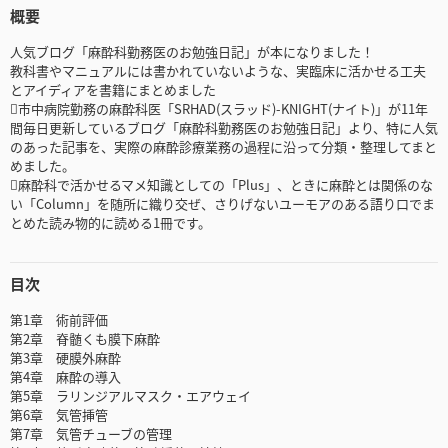
概要
人気ブログ「麻酔科勤務医のお勉強日記」が本になりました！
教科書やマニュアルには書かれていないような、実臨床に活かせる工夫
とアイディアを書籍にまとめました
市中病院勤務の麻酔科医「SRHAD(スラッド)-KNIGHT(ナイト)」が11年
間毎日更新しているブログ「麻酔科勤務医のお勉強日記」より、特に人気
のあった記事を、実際の麻酔診療業務の過程に沿って分類・整理してまと
めました。
麻酔科で活かせるマメ知識としての「Plus」、ときに麻酔とは関係のな
い「Column」を随所に織り交ぜ、さりげないユーモアのある語り口でま
とめた読み物的に読める1冊です。
目次
第1章 術前評価
第2章 脊髄くも膜下麻酔
第3章 硬膜外麻酔
第4章 麻酔の導入
第5章 ラリンジアルマスク・エアウェイ
第6章 気管挿管
第7章 気管チューブの管理