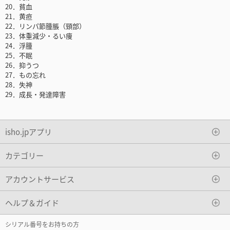
20．貧血
21．黄疸
22．リンパ節腫脹（頸部）
23．体重減少・るい痩
24．浮腫
25．不眠
26．抑うつ
27．もの忘れ
28．失神
29．成長・発達障害
isho.jpアプリ
カテゴリー
アカウントサービス
ヘルプ＆ガイド
シリアル番号をお持ちの方