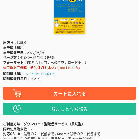
出版社
じほう
電子版ISBN
電子版発売日
2022/03/07
ページ数
416ページ
判型
B6変
フォーマット
PDF（パソコンへのダウンロード不可）
¥4,070
電子版販売価格：
(本体¥3,700＋税10％)
印刷版ISBN
978-4-8407-5364-7
印刷版発行年月
2021/11
カートに入れる
ちょっと立ち読み
ご利用方法
ダウンロード型配信サービス（買切型）
同時使用端末数
2
対応OS
iOS最新の２世代前まで / Android最新の２世代前まで
※コンテンツの使用にあたり、専用ビューアisho.jpが必要