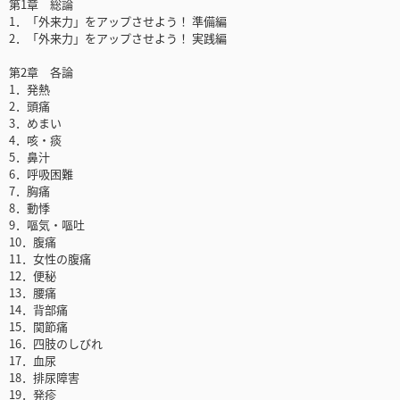
第1章 総論
1．「外来力」をアップさせよう！ 準備編
2．「外来力」をアップさせよう！ 実践編
第2章 各論
1．発熱
2．頭痛
3．めまい
4．咳・痰
5．鼻汁
6．呼吸困難
7．胸痛
8．動悸
9．嘔気・嘔吐
10．腹痛
11．女性の腹痛
12．便秘
13．腰痛
14．背部痛
15．関節痛
16．四肢のしびれ
17．血尿
18．排尿障害
19．発疹