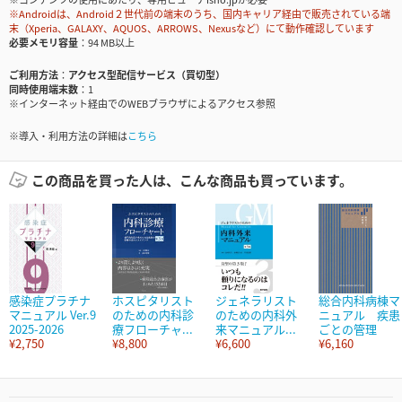
※Androidは、Android２世代前の端末のうち、国内キャリア経由で販売されている端
末（Xperia、GALAXY、AQUOS、ARROWS、Nexusなど）にて動作確認しています
必要メモリ容量
94 MB以上
ご利用方法
アクセス型配信サービス（買切型）
同時使用端末数
1
※インターネット経由でのWEBブラウザによるアクセス参照
※導入・利用方法の詳細は
こちら
この商品を買った人は、こんな商品も買っています。
感染症プラチナ
ホスピタリスト
ジェネラリスト
総合内科病棟マ
マニュアル Ver.9
のための内科診
のための内科外
ニュアル 疾患
2025-2026
療フローチャ...
来マニュアル...
ごとの管理
¥2,750
¥8,800
¥6,600
¥6,160