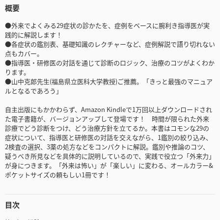
概要
●外来でよくみる29症状の診かたを、症例をベースに腕利き指導医が実
践的に解説します！
●各症状の鑑別表、基礎知識のレクチャーなど、症例解説で語り切れない
点もカバー。
●指導医・研修医の対話を通じて診断のロジック、治療のコツがよくわか
ります。
●山中克郎先生(福島県立医科大学教授)ご推薦。「きっと最強のマニュア
ルとなるであろう」
自主出版にもかかわらず、Amazon Kindleで1万回以上ダウンロードされ
た電子書籍が、バージョンアップして登場です！ 時間が限られた外来
診療でどう診断をつけ、どう治療方針を立てるか。本書はコモンな29の
症状について、指導医と研修医の対話を交えながら、1鑑別の絞り込み、
2検査の選択、3薬の処方などをコンパクトに解説。鑑別や推論のコツ、
疑うべき所見などを具体的に説明しているので、実践で役立つ「外来力」
が身につきます。「外来は怖い」が「楽しい」に変わる、オールカラー&
ポケットサイズの頼もしい1冊です！
目次