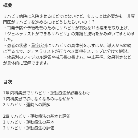
概要
リハビリ病院に入院させるほどではないけど、ちょっとは必要かも…非専
門医がリハビリを進めるにはどうしたらいいの！？
・再発予防や予後改善のためにリハビリが有効な14の疾患を取り上げ、
「ジェネラリストができるリハビリ」の知識と技術をかみ砕いてまとめま
した。
・患者の状態・重症度別にリハビリの具体例を示すほか、導入から継続
に至るまで、ジェネラリストが行うべき事項をステップに分けて解説。
・疾患別のフィジカル評価や指示書の書き方、中止基準、効果判定など
が具体的に理解できます。
目次
1章 内科疾患でリハビリ・運動療法が必要なわけ
1 内科疾患で歩けなくなるのはなぜか？
2 リハビリ・運動への誤解
2章 リハビリ・運動療法の基本と評価
1 リハビリ・運動療法の基本
2 リハビリ・運動療法の評価