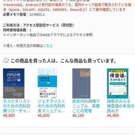
※Androidは、Android２世代前の端末のうち、国内キャリア経由で販売されている端
末（Xperia、GALAXY、AQUOS、ARROWS、Nexusなど）にて動作確認しています
必要メモリ容量
22 MB以上
ご利用方法
アクセス型配信サービス（買切型）
同時使用端末数
1
※インターネット経由でのWEBブラウザによるアクセス参照
※導入・利用方法の詳細は
こちら
この商品を買った人は、こんな商品も買っています。
ホスピタリスト
ジェネラリスト
総合内科病棟マ
病態がみえる
のための内科診
のための内科外
ニュアル 疾患
検査値の本当の
療フローチャ...
来マニュアル...
ごとの管理
読み方
¥8,800
¥6,600
¥6,160
¥4,400