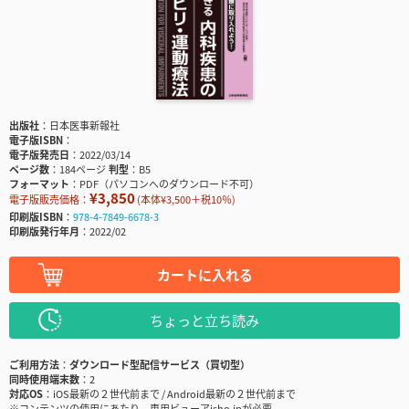
出版社
日本医事新報社
電子版ISBN
電子版発売日
2022/03/14
ページ数
184ページ
判型
B5
フォーマット
PDF（パソコンへのダウンロード不可）
¥3,850
電子版販売価格：
(本体¥3,500＋税10％)
印刷版ISBN
978-4-7849-6678-3
印刷版発行年月
2022/02
カートに入れる
ちょっと立ち読み
ご利用方法
ダウンロード型配信サービス（買切型）
同時使用端末数
2
対応OS
iOS最新の２世代前まで / Android最新の２世代前まで
※コンテンツの使用にあたり、専用ビューアisho.jpが必要