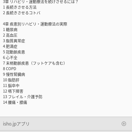
3章 リハビリ・運動療法を続けさせるには？
1 長続きさせる方法
2 長続きさせるコトバ
4章 疾患別リハビリ・運動療法の実際
1 糖尿病
2 高血圧
3 脂質異常症
4 肥満症
5 冠動脈疾患
6 心不全
7 末梢動脈疾患（フットケアも含む）
8 COPD
9 慢性腎臓病
10 脂肪肝
11 脳卒中
12 嚥下障害
13 フレイル・介護予防
14 腰痛・膝痛
isho.jpアプリ