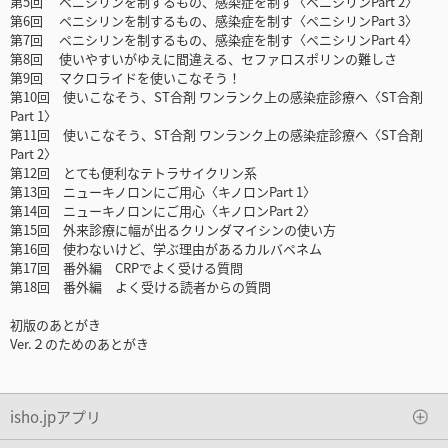
第5回 ペニシリンを制するもの、感染症を制す〈ペニシリンPart 2〉
第6回 ペニシリンを制するもの、感染症を制す〈ペニシリンPart 3〉
第7回 ペニシリンを制するもの、感染症を制す〈ペニシリンPart 4〉
第8回 使いやすいがゆえに間違える、セファロスポリンの難しさ
第9回 マクロライドを使いこなそう！
第10回 使いこなそう、ST合剤 ワンランク上の感染症診療へ〈ST合剤
Part 1〉
第11回 使いこなそう、ST合剤 ワンランク上の感染症診療へ〈ST合剤
Part 2〉
第12回 とても便利なテトラサイクリン系
第13回 ニューキノロンにご用心〈キノロンPart 1〉
第14回 ニューキノロンにご用心〈キノロンPart 2〉
第15回 外来診療に幅が出るクリンダマイシンの使い方
第16回 使わないけど、学ぶ理由があるカルバペネム
第17回 番外編 CRPでよく受ける質問
第18回 番外編 よく受ける読者からの質問
初版のあとがき
Ver.２のためのあとがき
isho.jpアプリ