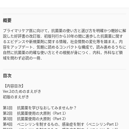
概要
プライマリケア医に向けて，抗菌薬の使い方と選び方を明確かつ軽妙に解
説した好評書の改訂版．初版刊行から10年の間に進歩した抗菌薬に関す
るエビデンスや新規薬剤に関する情報，社会情勢の変化等を踏まえ，内
容をアップデート．気軽に読めるコンパクトな構成で，読み進めるうちに
自然に抗菌薬の的確な使い方とその根拠が身につく．内科，外科など領
域を問わず必読の一冊．
目次
【内容目次】
Ver.2のためのまえがき
初版のまえがき
第1回 抗菌薬を学びなおしてみませんか？
第2回 抗菌薬使用の大原則〈Part 1〉
第3回 抗菌薬使用の大原則〈Part 2〉
第4回 ペニシリンを制するもの、感染症を制す〈ペニシリンPart 1〉