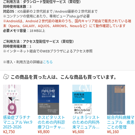
ご利用方法
ダウンロード型配信サービス（買切型）
同時使用端末数
3
対応OS
iOS最新の２世代前まで / Android最新の２世代前まで
※コンテンツの使用にあたり、専用ビューアisho.jpが必要
※Androidは、Android２世代前の端末のうち、国内キャリア経由で販売されている端
末（Xperia、GALAXY、AQUOS、ARROWS、Nexusなど）にて動作確認しています
必要メモリ容量
18 MB以上
ご利用方法
アクセス型配信サービス（買切型）
同時使用端末数
1
※インターネット経由でのWEBブラウザによるアクセス参照
※導入・利用方法の詳細は
こちら
この商品を買った人は、こんな商品も買っています。
感染症プラチナ
ホスピタリスト
ジェネラリスト
総合内科病棟マ
マニュアル Ver.9
のための内科診
のための内科外
ニュアル 疾患
2025-2026
療フローチャ...
来マニュアル...
ごとの管理
¥2,750
¥8,800
¥6,600
¥6,160