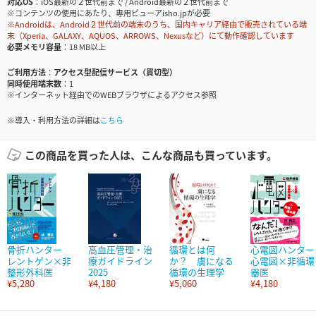
対応OS
iOS最新の２世代前まで / Android最新の２世代前まで
※コンテンツの使用にあたり、専用ビューアisho.jpが必要
※Androidは、Android２世代前の端末のうち、国内キャリア経由で販売されている端
末（Xperia、GALAXY、AQUOS、ARROWS、Nexusなど）にて動作確認しています
必要メモリ容量
18 MB以上
ご利用方法
アクセス型配信サービス（買切型）
同時使用端末数
1
※インターネット経由でのWEBブラウザによるアクセス参照
※導入・利用方法の詳細は
こちら
この商品を買った人は、こんな商品も買っています。
骨折ハンター
高血圧管理・治
循環とは何
心電図ハンター
レントゲン×非
療ガイドライン
か？ 虜になる
心電図×非循環
整形外科医
2025
循環の生理学
器医
¥5,280
¥4,180
¥5,060
¥4,180