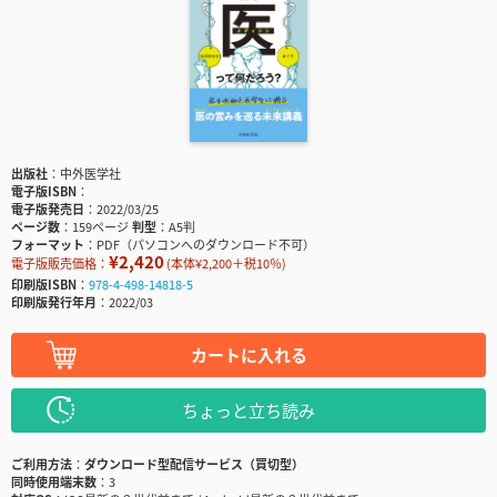
出版社
中外医学社
電子版ISBN
電子版発売日
2022/03/25
ページ数
159ページ
判型
A5判
フォーマット
PDF（パソコンへのダウンロード不可）
¥2,420
電子版販売価格：
(本体¥2,200＋税10％)
印刷版ISBN
978-4-498-14818-5
印刷版発行年月
2022/03
カートに入れる
ちょっと立ち読み
ご利用方法
ダウンロード型配信サービス（買切型）
同時使用端末数
3