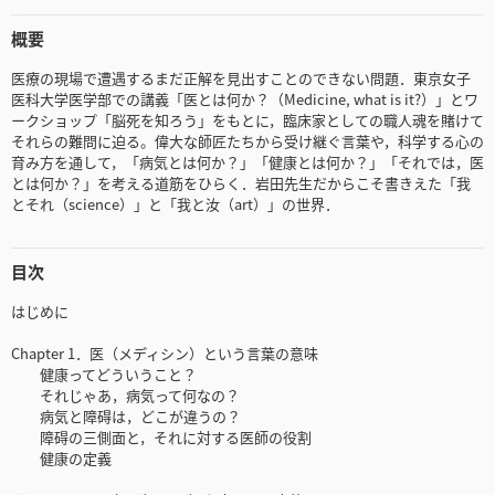
概要
医療の現場で遭遇するまだ正解を見出すことのできない問題．東京女子
医科大学医学部での講義「医とは何か？（Medicine, what is it?）」とワ
ークショップ「脳死を知ろう」をもとに，臨床家としての職人魂を賭けて
それらの難問に迫る。偉大な師匠たちから受け継ぐ言葉や，科学する心の
育み方を通して，「病気とは何か？」「健康とは何か？」「それでは，医
とは何か？」を考える道筋をひらく．岩田先生だからこそ書きえた「我
とそれ（science）」と「我と汝（art）」の世界．
目次
はじめに
Chapter 1．医（メディシン）という言葉の意味
健康ってどういうこと？
それじゃあ，病気って何なの？
病気と障碍は，どこが違うの？
障碍の三側面と，それに対する医師の役割
健康の定義