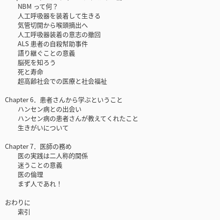
NBM って何？
人工呼吸器を装着して生きる
気管切開から喉頭摘出へ
人工呼吸器装着の意志の撤回
ALS 患者の自殺幇助事件
語り継ぐことの意義
脳死を知ろう
死と寿命
超高齢社会での医療と社会福祉
Chapter 6．患者さんから学ぶということ
ハンセン病との出会い
ハンセン病の患者さんが教えてくれたこと
生きがいについて
Chapter 7．医師の務め
医の実践は二人称的関係
迷うことの意義
医の倫理
まず人であれ！
おわりに
索引