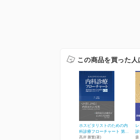
この商品を買った人
ホスピタリストのための内
レ
科診療フローチャート 第...
診
髙岸 勝繁(著)
森