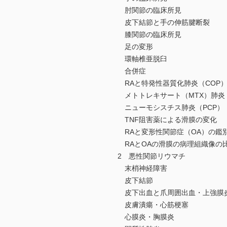
肘関節の臨床所見
皮下結節と手の伸筋腱断裂
膝関節の臨床所見
足の変形
環軸椎亜脱臼
合併症
RAと特発性器質化肺炎（COP
メトトレキサート（MTX）肺炎
ニューモシスチス肺炎（PCP）
TNF阻害薬による滑膜の変化
RAと変形性関節症（OA）の鑑
RAとOAの滑膜の病理組織像の
2 悪性関節リウマチ
末梢神経障害
皮下結節
皮下出血と爪周囲出血・上強膜
皮膚潰瘍・心筋梗塞
心膜炎・胸膜炎