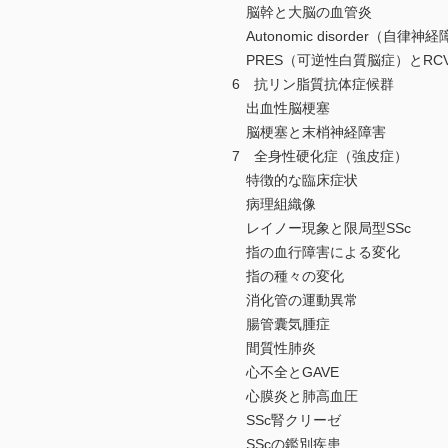
脳幹と大脳の血管炎
Autonomic disorder（自律神
PRES（可逆性白質脳症）とRC
6 抗リン脂質抗体症候群
出血性脳梗塞
脳梗塞と末梢神経障害
7 全身性硬化症（強皮症）
特徴的な臨床症状
病理組織像
レイノー現象と限局型SSc
指の血行障害による変化
指の種々の変化
消化管の運動異常
腸管囊気腫症
間質性肺炎
心不全とGAVE
心膜炎と肺高血圧
SSc腎クリーゼ
SScの鑑別疾患