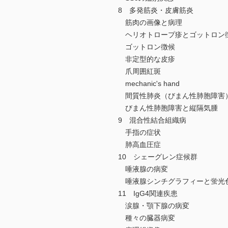
8 多発筋炎・皮膚筋炎
筋肉の画像と病理
ヘリオトロープ疹とゴットロン
ゴットロン徴候
非定型的な皮疹
爪周囲紅斑
mechanic's hand
間質性肺炎（びまん性肺胞障害
びまん性肺胞障害と縦隔気腫
9 混合性結合組織病
手指の症状
肺高血圧症
10 シェーグレン症候群
唾液腺の病変
唾液腺シンチグラフィーと蛍光
11 IgG4関連疾患
涙腺・顎下腺の病変
種々の臓器病変