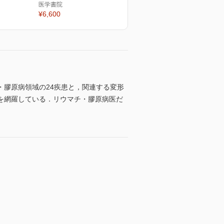
医学書院
¥6,600
膠原病領域の24疾患と，関連する変形
を網羅している．リウマチ・膠原病医だ