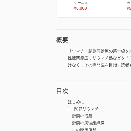
シーニュ
医
¥8,800
¥5
概要
リウマチ・膠原病診療の第一線を
性膝関節症，リウマチ熱などを「
けなく，その専門医を目指す読者
目次
はじめに
1 関節リウマチ
滑膜の増殖
滑膜の病理組織像
手の臨床所見