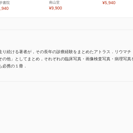
南山堂
¥5,940
学書院
¥9,900
,940
走り続ける著者が，その長年の診療経験をまとめたアトラス．リウマチ・
その他」としてまとめ，それぞれの臨床写真・画像検査写真・病理写真
も必携の１冊．