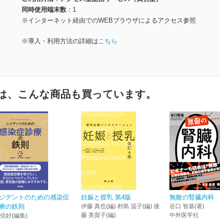
同時使用端末数
1
※インターネット経由でのWEBブラウザによるアクセス参照
※導入・利用方法の詳細は
こちら
は、こんな商品も買っています。
ジデントのための感染症
妊娠と授乳 第4版
無敵の腎臓内科
療の鉄則
伊藤 真也(編) 村島 温子(編) 後
谷口 智基(著)
藤 美賀子(編)
中外医学社
 信好(編集)