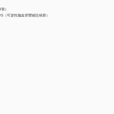
経障害）
VS（可逆性脳血管攣縮症候群）