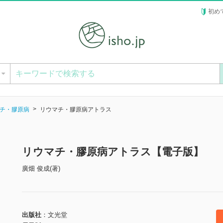
初め
ー
チ・膠原病
リウマチ・膠原病アトラス
リウマチ・膠原病アトラス【電子版】
廣畑 俊成(著)
出版社
文光堂