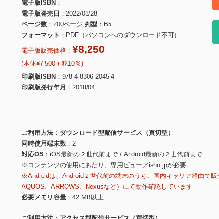
電子版ISBN
電子版発売日
2022/03/28
ページ数
200ページ
判型
B5
フォーマット
PDF（パソコンへのダウンロード不可）
¥8,250
電子版販売価格：
(本体¥7,500＋税10％)
印刷版ISBN
978-4-8306-2045-4
印刷版発行年月
2018/04
ご利用方法
ダウンロード型配信サービス（買切型）
同時使用端末数
2
対応OS
iOS最新の２世代前まで / Android最新の２世代前まで
※コンテンツの使用にあたり、専用ビューアisho.jpが必要
※Androidは、Android２世代前の端末のうち、国内キャリア経由で販
AQUOS、ARROWS、Nexusなど）にて動作確認しています
必要メモリ容量
42 MB以上
ご利用方法
アクセス型配信サービス（買切型）