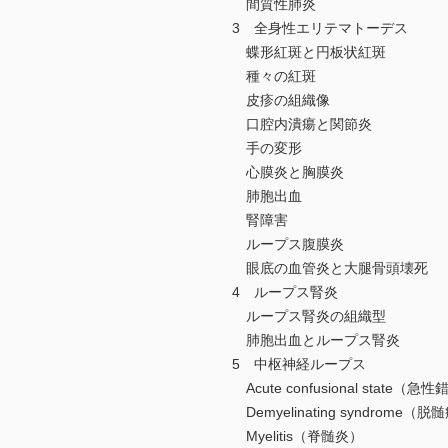
間質性肺炎
3 全身性エリテマトーデス
蝶形紅斑と円板状紅斑
種々の紅斑
皮疹の組織像
口腔内潰瘍と関節炎
手の変形
心膜炎と胸膜炎
肺胞出血
腎障害
ループス腹膜炎
眼底の血管炎と大腿骨頭壊死
4 ループス腎炎
ループス腎炎の組織型
肺胞出血とループス腎炎
5 中枢神経ループス
Acute confusional state（
Demyelinating syndrome（
Myelitis（脊髄炎）