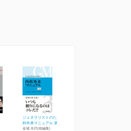
ジェネラリストのための内
科外来マニュアル 第3版
金城 光代(他編集)