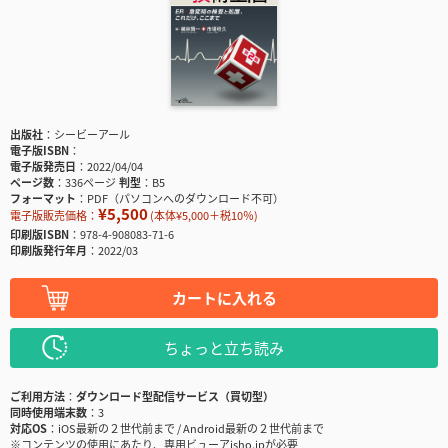
出版社
シービーアール
電子版ISBN
電子版発売日
2022/04/04
ページ数
336ページ
判型
B5
フォーマット
PDF（パソコンへのダウンロード不可）
¥5,500
電子版販売価格：
(本体¥5,000＋税10％)
印刷版ISBN
978-4-908083-71-6
印刷版発行年月
2022/03
カートに入れる
ちょっと立ち読み
ご利用方法
ダウンロード型配信サービス（買切型）
同時使用端末数
3
対応OS
iOS最新の２世代前まで / Android最新の２世代前まで
※コンテンツの使用にあたり、専用ビューアisho.jpが必要