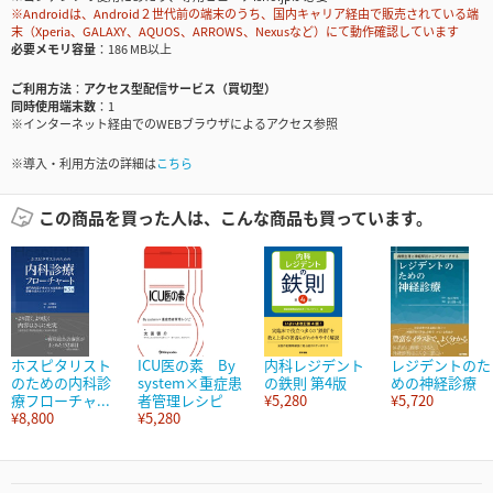
※Androidは、Android２世代前の端末のうち、国内キャリア経由で販売されている端
末（Xperia、GALAXY、AQUOS、ARROWS、Nexusなど）にて動作確認しています
必要メモリ容量
186 MB以上
ご利用方法
アクセス型配信サービス（買切型）
同時使用端末数
1
※インターネット経由でのWEBブラウザによるアクセス参照
※導入・利用方法の詳細は
こちら
この商品を買った人は、こんな商品も買っています。
ホスピタリスト
ICU医の素 By
内科レジデント
レジデントのた
のための内科診
system×重症患
の鉄則 第4版
めの神経診療
療フローチャ...
者管理レシピ
¥5,280
¥5,720
¥8,800
¥5,280