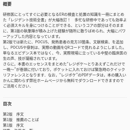
概要
研修医にとってすぐに必要となるERの検査と処置の知識を一冊にまとめ
た「レジデント技術全書」が大幅改訂！ 多忙な研修中であっても効率よ
く必須スキルを身につけることができる、というコアの部分はそのまま
に、第1版の執筆陣が積み上げた経験が随所に散りばめられ、大幅にパワ
ーアップした内容となっています。
第2版では新たに、POCUS、発熱患者の見方10箇条、文献検索、を追加
し、POCUSや穿刺は、実際の動画をQRコードで見れるようにしました。
単なるエビデンス本ではなく、今、実際現場に立っている中堅の臨床医の
生の声、技が凝縮されています。
さらに，本書のエッセンスをまとめた“レジポケ～とりあえずこれだけで
一晩～”が巻頭に付いており，ポケットに入れておけば緊急時のクイック
リファレンスとなります．なお，“レジポケ”のPDFデータは，本の購入い
かんに関わらず弊社ホームページから無料でダウンロードできますので
ご活用ください．
目次
第2版 序文
第1版 推薦のことば
第1版 序文