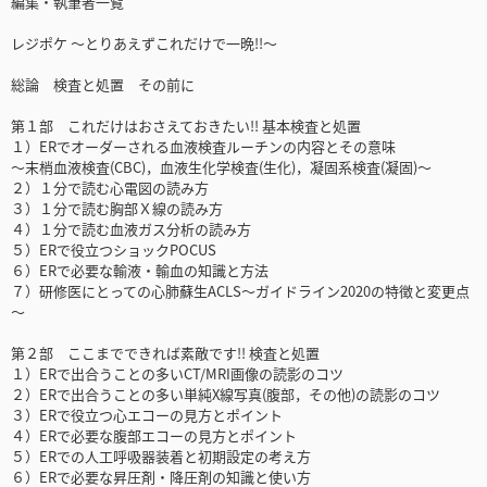
編集・執筆者一覧
レジポケ ～とりあえずこれだけで一晩!!～
総論 検査と処置 その前に
第１部 これだけはおさえておきたい!! 基本検査と処置
１）ERでオーダーされる血液検査ルーチンの内容とその意味
～末梢血液検査(CBC)，血液生化学検査(生化)，凝固系検査(凝固)～
２）１分で読む心電図の読み方
３）１分で読む胸部Ｘ線の読み方
４）１分で読む血液ガス分析の読み方
５）ERで役立つショックPOCUS
６）ERで必要な輸液・輸血の知識と方法
７）研修医にとっての心肺蘇生ACLS～ガイドライン2020の特徴と変更点
～
第２部 ここまでできれば素敵です!! 検査と処置
１）ERで出合うことの多いCT/MRI画像の読影のコツ
２）ERで出合うことの多い単純X線写真(腹部，その他)の読影のコツ
３）ERで役立つ心エコーの見方とポイント
４）ERで必要な腹部エコーの見方とポイント
５）ERでの人工呼吸器装着と初期設定の考え方
６）ERで必要な昇圧剤・降圧剤の知識と使い方