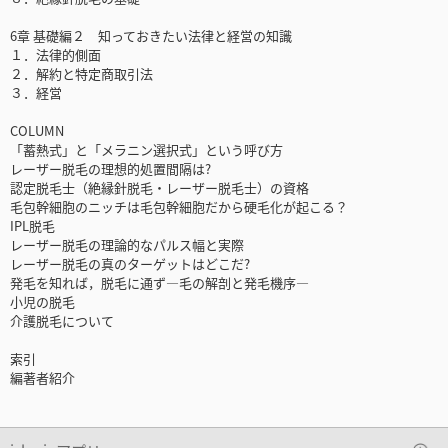
6章 基礎編２ 知っておきたい法律と経営の知識
１．法律的側面
２．解約と特定商取引法
３．経営
COLUMN
「蓄熱式」と「メラニン選択式」という呼び方
レーザー脱毛の理想的処置間隔は?
認定脱毛士（絶縁針脱毛・レーザー脱毛士）の資格
毛包幹細胞のニッチは毛包幹細胞だから硬毛化が起こる？
IPL脱毛
レーザー脱毛の理論的なパルス幅と実際
レーザー脱毛の真のターゲットはどこだ?
発毛を知れば，脱毛に通ず―毛の解剖と発毛機序―
小児の脱毛
介護脱毛について
索引
編著者紹介