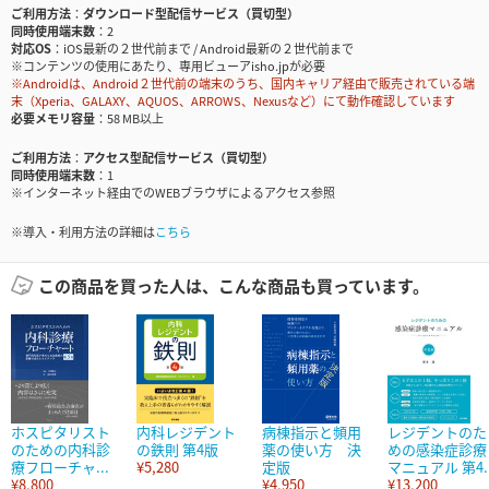
ご利用方法
ダウンロード型配信サービス（買切型）
同時使用端末数
2
対応OS
iOS最新の２世代前まで / Android最新の２世代前まで
※コンテンツの使用にあたり、専用ビューアisho.jpが必要
※Androidは、Android２世代前の端末のうち、国内キャリア経由で販売されている端
末（Xperia、GALAXY、AQUOS、ARROWS、Nexusなど）にて動作確認しています
必要メモリ容量
58 MB以上
ご利用方法
アクセス型配信サービス（買切型）
同時使用端末数
1
※インターネット経由でのWEBブラウザによるアクセス参照
※導入・利用方法の詳細は
こちら
この商品を買った人は、こんな商品も買っています。
ホスピタリスト
内科レジデント
病棟指示と頻用
レジデントのた
のための内科診
の鉄則 第4版
薬の使い方 決
めの感染症診療
療フローチャ...
¥5,280
定版
マニュアル 第4..
¥8,800
¥4,950
¥13,200