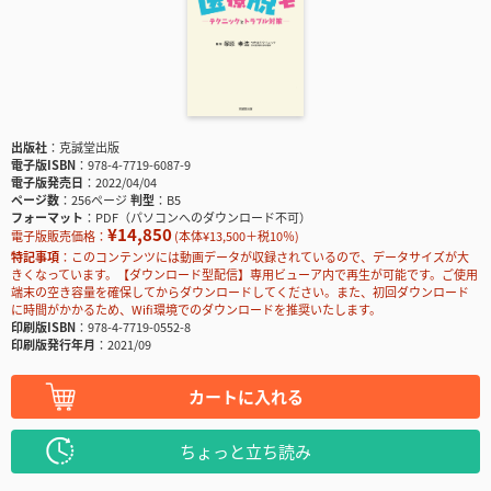
出版社
克誠堂出版
電子版ISBN
978-4-7719-6087-9
電子版発売日
2022/04/04
ページ数
256ページ
判型
B5
フォーマット
PDF（パソコンへのダウンロード不可）
¥14,850
電子版販売価格：
(本体¥13,500＋税10％)
特記事項
このコンテンツには動画データが収録されているので、データサイズが大
きくなっています。【ダウンロード型配信】専用ビューア内で再生が可能です。ご使用
端末の空き容量を確保してからダウンロードしてください。また、初回ダウンロード
に時間がかかるため、Wifi環境でのダウンロードを推奨いたします。
印刷版ISBN
978-4-7719-0552-8
印刷版発行年月
2021/09
カートに入れる
ちょっと立ち読み