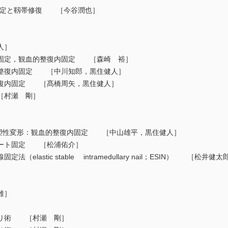
：プレート固定と靱帯修復 ［今谷潤也］
人］
固定，観血的整復内固定 ［森崎 裕］
整復内固定 ［中川知郎，黒住健人］
復内固定 ［髙橋周矢，黒住健人］
［村瀬 剛］
尺骨塑性変形：観血的整復内固定 ［中山雄平，黒住健人］
ート固定 ［松浦佑介］
astic stable intramedullary nail；ESIN） ［松井健太
雄］
］
り術 ［村瀬 剛］