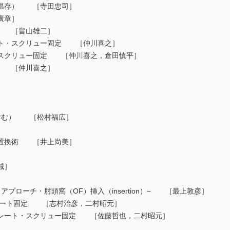
温存） ［寺田忠司］
廣章］
 ［畠山雄二］
ト・スクリュー固定 ［仲川喜之］
スクリュー固定 ［仲川喜之，倉田慎平］
 ［仲川喜之］
含む） ［松村福広］
］
置換術 ［井上尚美］
誠］
］
ローチ・肘頭窩（OF）挿入（insertion）− ［最上敦彦］
レート固定 ［志村治彦，二村昭元］
レート・スクリュー固定 ［佐藤哲也，二村昭元］
］