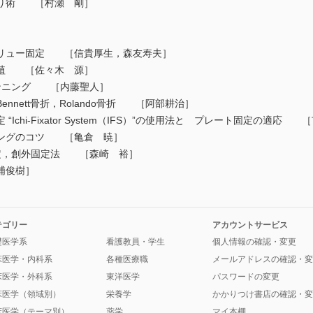
り術 ［村瀬 剛］
リュー固定 ［信貴厚生，森友寿夫］
植 ［佐々木 源］
ンニング ［内藤聖人］
nett骨折，Rolando骨折 ［阿部耕治］
chi-Fixator System（IFS）”の使用法と プレート固定の適応 
ングのコツ ［亀倉 暁］
定，創外固定法 ［森崎 裕］
浦俊樹］
テゴリー
アカウントサービス
礎医学系
看護教員・学生
個人情報の確認・変更
床医学・内科系
各種医療職
メールアドレスの確認・変
床医学・外科系
東洋医学
パスワードの変更
床医学（領域別）
栄養学
かかりつけ書店の確認・変
床医学（テーマ別）
薬学
マイ本棚