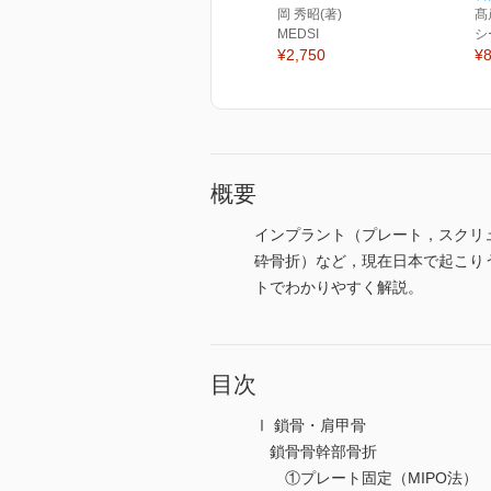
岡 秀昭(著)
髙
MEDSI
シ
¥2,750
¥8
概要
インプラント（プレート，スクリ
砕骨折）など，現在日本で起こり
トでわかりやすく解説。
目次
Ⅰ 鎖骨・肩甲骨
鎖骨骨幹部骨折
①プレート固定（MIPO法）