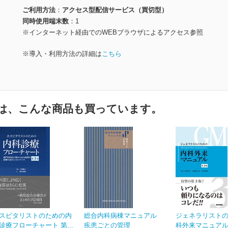
ご利用方法
アクセス型配信サービス（買切型）
同時使用端末数
1
※インターネット経由でのWEBブラウザによるアクセス参照
※導入・利用方法の詳細は
こちら
は、こんな商品も買っています。
スピタリストのための内
総合内科病棟マニュアル
ジェネラリスト
診療フローチャート 第...
疾患ごとの管理
科外来マニュアル