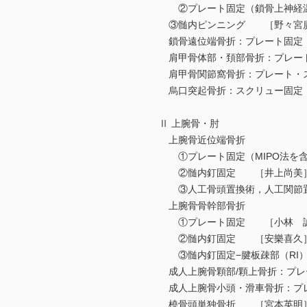
②プレート固定（鎖骨上神経
③髄内ピンニング ［野々宮
鎖骨遠位端骨折：プレート固定
肩甲骨体部・頚部骨折：プレー
肩甲骨関節窩骨折：プレート・
烏口突起骨折：スクリュー固定
Ⅱ 上腕骨・肘
上腕骨近位端骨折
①プレート固定（MIPO法を
②髄内釘固定 ［井上尚美
③人工骨頭置換術，人工関節
上腕骨骨幹部骨折
①プレート固定 ［小林 
②髄内釘固定 ［安樂喜久
③髄内釘固定−腱板疎部（RI）アプ
成人上腕骨顆部/顆上骨折：プ
成人上腕骨小頭・滑車骨折：プ
橈骨頭単独骨折 ［宮本英明