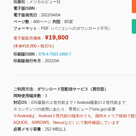
出版社
メジカルビュー社
電子版ISBN
電子版発売日
2022/04/04
ページ数
400ページ
判型
B5変
フォーマット
PDF（パソコンへのダウンロード不可）
¥19,800
電子版販売価格：
(本体¥18,000＋税10％)
印刷版ISBN
978-4-7583-1890-7
印刷版発行年月
2022/04
ご利用方法
ダウンロード型配信サービス（買切型）
同時使用端末数
3
対応OS
iOS最新の２世代前まで / Android最新の２世代前まで
※コンテンツの使用にあたり、専用ビューアisho.jpが必要
※Androidは、Android２世代前の端末のうち、国内キャリア経由で販
AQUOS、ARROWS、Nexusなど）にて動作確認しています
必要メモリ容量
252 MB以上