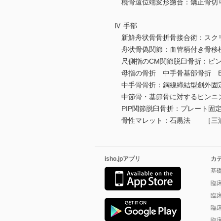
橈骨遠位端変形癒合：矯正骨切
Ⅳ 手部
新鮮舟状骨骨折骨接合術：スク
舟状骨偽関節：血管柄付き骨移
尺側指のCM関節脱臼骨折：ピ
母指の骨折 中手骨基部骨折 Ben
中手骨骨折：鋼線締結型創外固定 “I
中節骨・基節骨に対するピンニ
PIP関節脱臼骨折：プレート固
骨性マレット：石黒法 ［三
isho.jpアプリ
カ
基
臨
臨
臨
臨