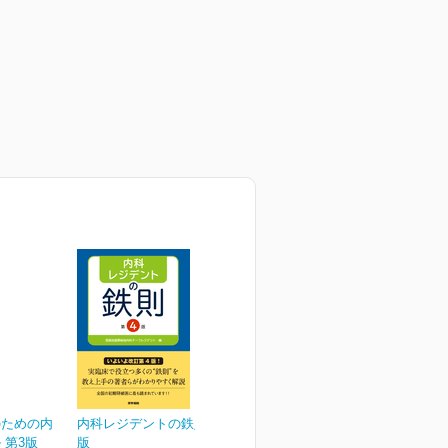
のための内
内科レジデントの鉄則 第4
 第3版
版