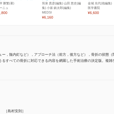
岸 勝繁(著)
筒泉 貴彦(編集) 山田 悠史(編
金城 光代(他編集)
ーニュ
集) 小坂 鎮太郎(編集)
医学書院
,800
MEDSI
¥6,600
¥6,160
ュー，髄内釘など），アプローチ法（前方，後方など），骨折の状態（
うるすべての骨折に対応できる内容を網羅した手術治療の決定版。複雑
 ［島村安則］