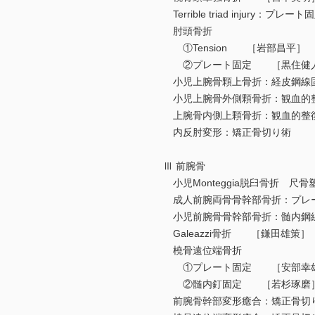
Terrible triad injury
肘頭骨折
①Tension ［岩部昌平］
②プレート固定 ［黒住健
小児上腕骨顆上骨折：経皮鋼線
小児上腕骨外側顆骨折：観血的
上腕骨内側上顆骨折：観血的整
内反肘変形：矯正骨切り術 
Ⅲ 前腕骨
小児Monteggia脱臼骨折 
成人前腕両骨骨幹部骨折：プレ
小児前腕骨骨幹部骨折：髄内鋼線固定法（el
Galeazzi骨折 ［鎌田雄策］
橈骨遠位端骨折
①プレート固定 ［安部幸
②髄内釘固定 ［若杉琢磨
前腕骨幹部変形癒合：矯正骨切