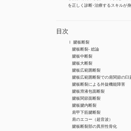
を正しく診断･治療するスキルが
目次
Ⅰ 腱板断裂
腱板断裂- 総論
腱板中断裂
腱板大断裂
腱板広範囲断裂
腱板広範囲断裂での肩関節の臼蓋化（ace
腱板断裂による外旋機能障害
腱板滑液包面断裂
腱板関節面断裂
腱板腱内断裂
肩甲下筋腱断裂
肩のエコー（超音波）
腱板断裂部の異所性骨化