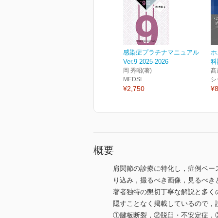
感染症プラチナマニュアル
ホ
Ver.9 2025-2026
科
岡 秀昭(著)
髙
MEDSI
シ
¥2,750
¥8
概要
肩関節の診療に特化し，症例ベー
り込み，撮るべき画像，見るべき
著者独特の懇切丁寧な解説と多く
隠すことなく掲載しているので，
①腱板断裂，②脱臼・不安定症，