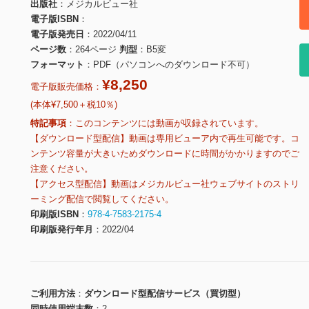
出版社
メジカルビュー社
電子版ISBN
電子版発売日
2022/04/11
ページ数
264ページ
判型
B5変
フォーマット
PDF（パソコンへのダウンロード不可）
¥8,250
電子版販売価格：
(本体¥7,500＋税10％)
特記事項
このコンテンツには動画が収録されています。
【ダウンロード型配信】動画は専用ビューア内で再生可能です。コ
ンテンツ容量が大きいためダウンロードに時間がかかりますのでご
注意ください。
【アクセス型配信】動画はメジカルビュー社ウェブサイトのストリ
ーミング配信で閲覧してください。
印刷版ISBN
978-4-7583-2175-4
印刷版発行年月
2022/04
ご利用方法
ダウンロード型配信サービス（買切型）
同時使用端末数
2