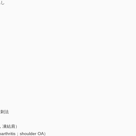
逃し
穿刺法
，凍結肩）
hritis；shoulder OA）