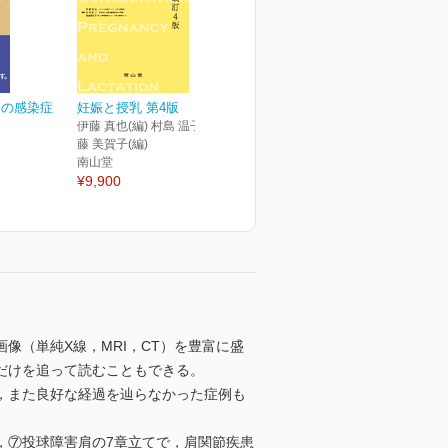
めの感染症
妊娠と授乳 第4版
伊藤 真也(編) 村島 温子(編) 後
藤 美賀子(編)
南山堂
¥9,900
像（単純X線，MRI，CT）を豊富に盛
だけを追って読むこともできる。
，また良好な経過を辿らなかった症例も
，⑦投球障害肩の7章立てで，肩関節疾患