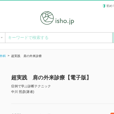
初め
ー
外科
超実践 肩の外来診療
超実践 肩の外来診療【電子版】
症例で学ぶ診断テクニック
中川 照彦(著者)