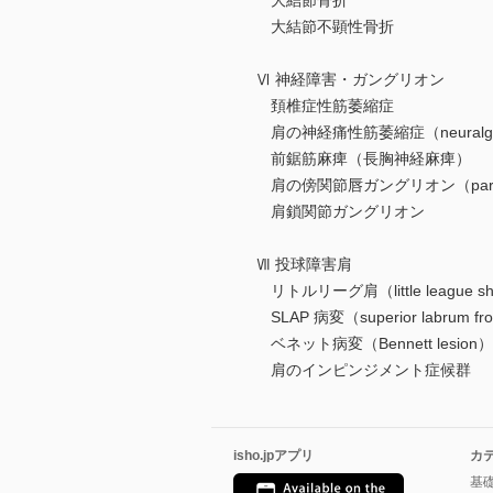
大結節骨折
大結節不顕性骨折
Ⅵ 神経障害・ガングリオン
頚椎症性筋萎縮症
肩の神経痛性筋萎縮症（neuralgic 
前鋸筋麻痺（長胸神経麻痺）
肩の傍関節唇ガングリオン（paralabral
肩鎖関節ガングリオン
Ⅶ 投球障害肩
リトルリーグ肩（little league sh
SLAP 病変（superior labrum fro
ベネット病変（Bennett lesion）
肩のインピンジメント症候群
isho.jpアプリ
カ
基