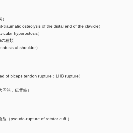
炎）
osteolysis of the distal end of the clavicle）
lar hyperostosis）
画像の種類
sis of shoulder）
iceps tendon rupture；LHB rupture）
大円筋，広背筋）
-rupture of rotator cuff ）