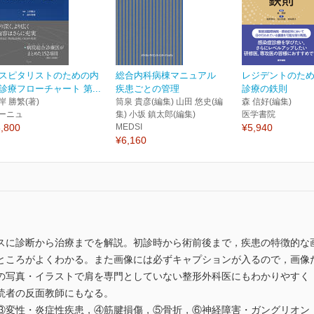
スピタリストのための内
総合内科病棟マニュアル
レジデントのた
診療フローチャート 第...
疾患ごとの管理
診療の鉄則
岸 勝繁(著)
筒泉 貴彦(編集) 山田 悠史(編
森 信好(編集)
ーニュ
集) 小坂 鎮太郎(編集)
医学書院
,800
MEDSI
¥5,940
¥6,160
スに診断から治療までを解説。初診時から術前後まで，疾患の特徴的な画
ところがよくわかる。また画像には必ずキャプションが入るので，画像
の写真・イラストで肩を専門としていない整形外科医にもわかりやすく
読者の反面教師にもなる。
③変性・炎症性疾患，④筋腱損傷，⑤骨折，⑥神経障害・ガングリオン