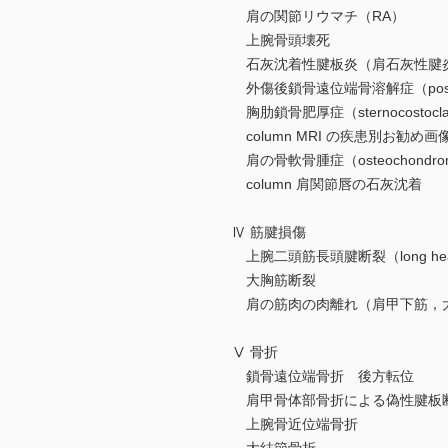
肩の関節リウマチ（RA）
上腕骨頭壊死
石灰沈着性腱板炎（肩石灰性腱
外傷後鎖骨遠位端骨溶解症（post-traumatic 
胸肋鎖骨肥厚症（sternocostoclavicu
column MRI の疾患別お勧め
肩の骨軟骨腫症（osteochondromato
column 肩関節唇の石灰沈着
Ⅳ 筋腱損傷
上腕二頭筋長頭腱断裂（long head of b
大胸筋断裂
肩の筋肉の肉離れ（肩甲下筋，
Ⅴ 骨折
鎖骨遠位端骨折 後方転位
肩甲骨体部骨折による偽性腱板断裂（pseudo
上腕骨近位端骨折