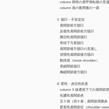
column 肺癌の肩甲骨転移の見
column 肩の夜間痛の一因
Ⅱ 脱臼・不安定症
肩関節前方脱臼
反復性肩関節前方脱臼
陳旧性肩関節脱臼
骨頭下方亜脱臼
肩関節後方脱臼の見逃し
習慣性肩関節後方脱臼
動揺肩（loose shoulder）
肩鎖関節脱臼
胸鎖関節後方脱臼
Ⅲ 変性・炎症性疾患
column X 線透視下での肩関節
化膿性肩関節炎
五十肩（四十肩，肩関節周囲炎
変形性肩関節症（shoulder osteoart