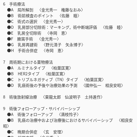
6 手術療法
●A 局所解剖 〈金光秀一 権藤なおみ〉
●B 術前検査のポイント 〈佐藤 睦〉
●C 術式の選択 〈金光秀一〉
●D 乳房部分切除術：マーキング，術中断端評価 〈佐藤 睦〉
●E 乳房全切除術 〈寺岡 恵〉
●F 腋窩手術 〈金光秀一〉
●G 乳房再建術 〈野元清子 矢永博子〉
●H 手術合併症 〈寺岡 恵〉
7 周術期における薬物療法
●A ルミナルタイプ 〈柏葉匡寛〉
●B HER2タイプ 〈柏葉匡寛〉
●C トリプルネガティブ（TN）タイプ 〈柏葉匡寛〉
●D 乳癌術後の予後や治療効果の予測 〈國仲弘一 相良安昭〉
8 術後放射線治療 〈東龍太郎 仙波明子 土持進作〉
9 術後フォローアップ・サバイバーシップ
●A 術後フォローアップ 〈満枝怜子〉
●B 乳癌の治療中および治療後におけるサバイバーシップ 〈相良安
昭〉
●C 晩期合併症 〈玄 安理〉