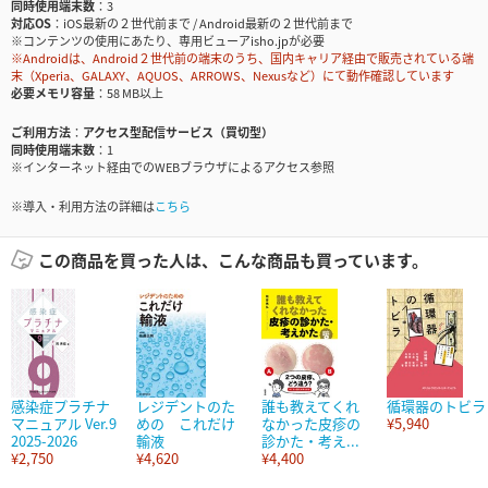
同時使用端末数
3
対応OS
iOS最新の２世代前まで / Android最新の２世代前まで
※コンテンツの使用にあたり、専用ビューアisho.jpが必要
※Androidは、Android２世代前の端末のうち、国内キャリア経由で販売されている端
末（Xperia、GALAXY、AQUOS、ARROWS、Nexusなど）にて動作確認しています
必要メモリ容量
58 MB以上
ご利用方法
アクセス型配信サービス（買切型）
同時使用端末数
1
※インターネット経由でのWEBブラウザによるアクセス参照
※導入・利用方法の詳細は
こちら
この商品を買った人は、こんな商品も買っています。
感染症プラチナ
レジデントのた
誰も教えてくれ
循環器のトビラ
マニュアル Ver.9
めの これだけ
なかった皮疹の
¥5,940
2025-2026
輸液
診かた・考え...
¥2,750
¥4,620
¥4,400