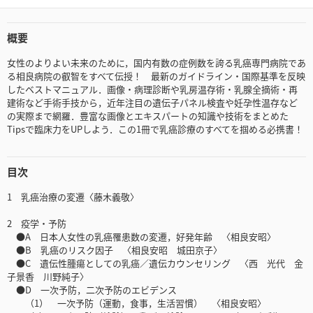
概要
女性のよりよい未来のために，国内有数の症例数を誇る乳癌専門病院であ
る相良病院の叡智をすべて伝授！ 最新のガイドライン・国際基準を反映
したベストマニュアル．画像・病理診断や乳房温存術・乳腺全摘術・再
建術など手術手技から，近年注目の遺伝子パネル検査や妊孕性温存など
の実際まで網羅．豊富な画像とエキスパートの知識や技術をまとめた
Tipsで臨床力をUPしよう．この1冊で乳癌診療のすべてを掴める必携書！
目次
1 乳癌治療の変遷〈藤木義敬〉
2 疫学・予防
●A 日本人女性の乳癌罹患数の変遷，好発年齢 〈相良安昭〉
●B 乳癌のリスク因子 〈相良安昭 城田京子〉
●C 遺伝性腫瘍としての乳癌／遺伝カウンセリング 〈西 光代 金
子景香 川野純子〉
●D 一次予防，二次予防のエビデンス
（1） 一次予防（運動，食事，生活習慣） 〈相良安昭〉