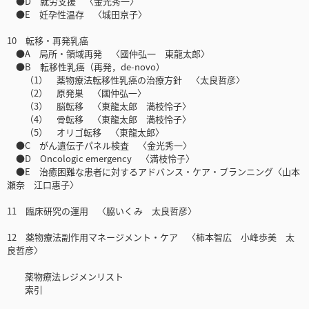
●D 就労支援 〈金光秀一〉
●E 妊孕性温存 〈城田京子〉
10 転移・再発乳癌
●A 局所・領域再発 〈國仲弘一 東龍太郎〉
●B 転移性乳癌（再発，de-novo）
（1） 薬物療法転移性乳癌の治療方針 〈太良哲彦〉
（2） 原発巣 〈國仲弘一〉
（3） 脳転移 〈東龍太郎 満枝怜子〉
（4） 骨転移 〈東龍太郎 満枝怜子〉
（5） オリゴ転移 〈東龍太郎〉
●C がん遺伝子パネル検査 〈金光秀一〉
●D Oncologic emergency 〈満枝怜子〉
●E 治癒困難な患者に対するアドバンス・ケア・プランニング〈山本
瀬奈 江口惠子〉
11 臨床研究の運用 〈脇いくみ 太良哲彦〉
12 薬物療法副作用マネージメント・ケア 〈柿本智広 小峰歩美 太
良哲彦〉
薬物療法レジメンリスト
索引