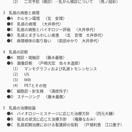
（2） 二次予防（検診）―乳がん検診について 〈馬ノ段彩〉
3 乳癌の病態と病理
●A ホルモン環境 〈玄 安理〉
●B 乳癌の病理 〈大井恭代〉
●C 乳癌の病態とバイオロジー評価 〈大井恭代〉
●D 乳癌とまぎらわしい疾患 〈玄 安理 大井恭代〉
●E 病理検体の取り扱い 〈前田ゆかり 大井恭代〉
4 乳癌の診断
●A 問診・視触診 〈藤木義敬〉
●B 画像診断 〈戸崎光宏 佐々木道郎〉
（1） マンモグラフィおよび乳房トモシンセンス
（2） US
（3） MRI
（4） PETとその他
●C 細胞診・針生検 〈満枝怜子〉
●D ステージング 〈藤木義敬〉
5 乳癌の治療総論
●A バイオロジーとステージに応じた治療方針 〈四元大輔〉
●B 宿主の状況に応じた治療方針 〈権藤なおみ〉
●C 乳癌初期治療における看護師の役割 〈戸畑利香 江口惠子〉