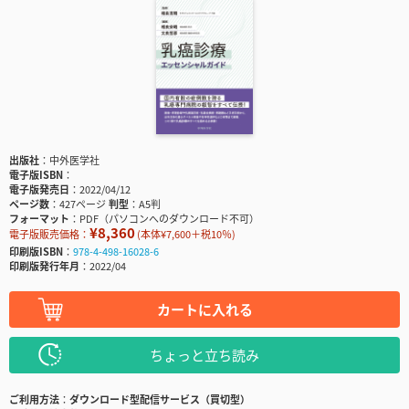
出版社
中外医学社
電子版ISBN
電子版発売日
2022/04/12
ページ数
427ページ
判型
A5判
フォーマット
PDF（パソコンへのダウンロード不可）
¥8,360
電子版販売価格：
(本体¥7,600＋税10％)
印刷版ISBN
978-4-498-16028-6
印刷版発行年月
2022/04
カートに入れる
ちょっと立ち読み
ご利用方法
ダウンロード型配信サービス（買切型）