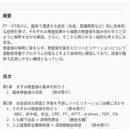
概要
PT・OT向けに，臨床で遭遇する症状（炎症，意識障害など）別に具体的
な症例を挙げ，それぞれの検査結果から複数の検査値を組み合わせてどの
ように解釈するかを解説。さらに，そこから得られる一般的な考え方にも
言及。
検査値の解釈に留まらず，検査値を踏まえたリハビリテーションについて
運動負荷量やプログラム内容などをより具体的に解説しており，読者が臨
床で応用しやすい構成となっている。
目次
第1章 まずは検査値の基本を知ろう
1．臨床検査値の活用 ［鈴木啓介］
第2章 炎症症状の原因と予後を予測しリハビリテーション治療に活かす
1．それぞれの検査値を知ろう ［鈴木啓介］
WBC，好中球，赤沈，CRP，PT，APTT，d-dimer，FDP，Fib
2．くも膜下出血 × 誤嚥性肺炎 ［藤田大輔］
3．人工股関節全置換術後 × 深部静脈血栓症 ［鈴木啓介］