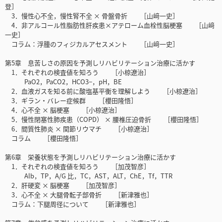
登］
3．慢性心不全，慢性腎不全 × 骨盤骨折 ［山﨑一史］
4．非アルコール性脂肪性肝疾患×アテローム血栓性脳梗塞 ［山﨑
一史］
コラム：浮腫のフィジカルアセスメント ［山﨑一史］
第5章 息苦しさの原因を予測しリハビリテーション治療に活かす
1．それぞれの検査値を知ろう ［小椋遼治］
PaO2，PaCO2，HCO3−，pH，BE
2．血液ガスを知る前に酸塩基平衡を理解しよう ［小椋遼治］
3．ギラン・バレー症候群 ［櫻田隆悟］
4．心不全 × 脳梗塞 ［小椋遼治］
5．慢性閉塞性肺疾患（COPD） × 腰椎圧迫骨折 ［櫻田隆悟］
6．間質性肺炎 × 関節リウマチ ［小椋遼治］
コラム ［櫻田隆悟］
第6章 栄養状態を予測しリハビリテーション治療に活かす
1．それぞれの検査値を知ろう ［加茂智彦］
Alb，TP，A/G 比，TC，AST，ALT，ChE，Tf，TTR
2．肝硬変 × 脳梗塞 ［加茂智彦］
3．心不全 × 大腿骨転子部骨折 ［新津雅也］
コラム：下腿周径について ［新津雅也］