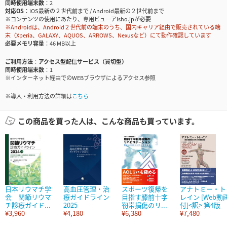
同時使用端末数
2
対応OS
iOS最新の２世代前まで / Android最新の２世代前まで
※コンテンツの使用にあたり、専用ビューアisho.jpが必要
※Androidは、Android２世代前の端末のうち、国内キャリア経由で販売されている端
末（Xperia、GALAXY、AQUOS、ARROWS、Nexusなど）にて動作確認しています
必要メモリ容量
46 MB以上
ご利用方法
アクセス型配信サービス（買切型）
同時使用端末数
1
※インターネット経由でのWEBブラウザによるアクセス参照
※導入・利用方法の詳細は
こちら
この商品を買った人は、こんな商品も買っています。
日本リウマチ学
高血圧管理・治
スポーツ復帰を
アナトミー・ト
会 関節リウマ
療ガイドライン
目指す膝前十字
レイン [Web動
チ診療ガイド...
2025
靭帯損傷のリ...
付]<訳> 第4版
¥3,960
¥4,180
¥6,380
¥7,480