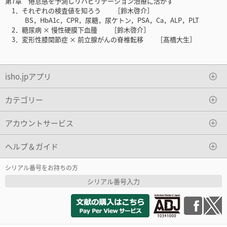
第7章 倦怠感を予測しリハビリテーション治療に活かす
1．それぞれの検査値を知ろう ［鈴木啓介］
BS，HbA1c，CPR，尿糖，尿ケトン，PSA，Ca，ALP，PLT
2．糖尿病 × 慢性硬膜下血腫 ［鈴木啓介］
3．変形性膝関節症 × 前立腺がんの脊椎転移 ［髙橋大生］
isho.jpアプリ
カテゴリー
アカウントサービス
ヘルプ＆ガイド
シリアル番号をお持ちの方
シリアル番号入力