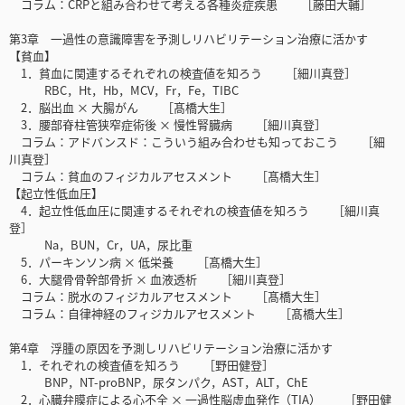
コラム：CRPと組み合わせて考える各種炎症疾患 ［藤田大輔］
第3章 一過性の意識障害を予測しリハビリテーション治療に活かす
【貧血】
1．貧血に関連するそれぞれの検査値を知ろう ［細川真登］
RBC，Ht，Hb，MCV，Fr，Fe，TIBC
2．脳出血 × 大腸がん ［髙橋大生］
3．腰部脊柱管狭窄症術後 × 慢性腎臓病 ［細川真登］
コラム：アドバンスド：こういう組み合わせも知っておこう ［細
川真登］
コラム：貧血のフィジカルアセスメント ［髙橋大生］
【起立性低血圧】
4．起立性低血圧に関連するそれぞれの検査値を知ろう ［細川真
登］
Na，BUN，Cr，UA，尿比重
5．パーキンソン病 × 低栄養 ［髙橋大生］
6．大腿骨骨幹部骨折 × 血液透析 ［細川真登］
コラム：脱水のフィジカルアセスメント ［髙橋大生］
コラム：自律神経のフィジカルアセスメント ［髙橋大生］
第4章 浮腫の原因を予測しリハビリテーション治療に活かす
1．それぞれの検査値を知ろう ［野田健登］
BNP，NT-proBNP，尿タンパク，AST，ALT，ChE
2．心臓弁膜症による心不全 × 一過性脳虚血発作（TIA） ［野田健