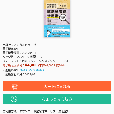
出版社
メジカルビュー社
電子版ISBN
電子版発売日
2022/04/11
ページ数
256ページ
判型
B5
フォーマット
PDF（パソコンへのダウンロード不可）
¥4,400
電子版販売価格：
(本体¥4,000＋税10％)
印刷版ISBN
978-4-7583-2076-4
印刷版発行年月
2022/03
カートに入れる
ちょっと立ち読み
ご利用方法
ダウンロード型配信サービス（買切型）