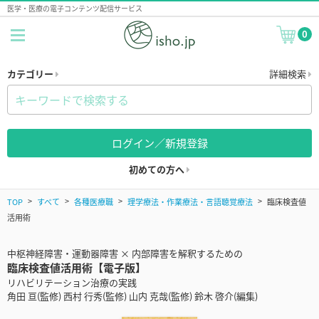
医学・医療の電子コンテンツ配信サービス
0
カテゴリー
詳細検索
ログイン／新規登録
初めての方へ
TOP
すべて
各種医療職
理学療法・作業療法・言語聴覚療法
臨床検査値
活用術
中枢神経障害・運動器障害 × 内部障害を解釈するための
臨床検査値活用術【電子版】
リハビリテーション治療の実践
角田 亘(監修) 西村 行秀(監修) 山内 克哉(監修) 鈴木 啓介(編集)