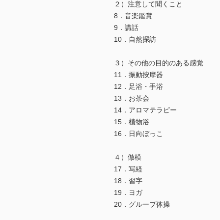
２）注意して聞くこと
8．音楽鑑賞
9．講話
10．自然探訪
３）その他の目的のある感覚
11．振動按摩器
12．足浴・手浴
13．お茶会
14．アロマテラピー
15．植物浴
16．日向ぼっこ
４）倣模
17．写経
18．習字
19．ヨガ
20．グループ体操