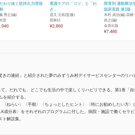
だわり抜く筋持久力増強
看護ケアの「コツ」と「わ
障害別 運動療法
動
ざ」
臨床実践 第1版
藤 秀之(編)
道又 元裕(監修)
木村 貞治(編) 高橋 
光堂
照林社
昌之(編)
,940
¥2,860
金原出版
¥7,480
驚きの連続」と紹介された夢のみずうみ村デイサービスセンターのリハ
って、だれでも、どこでも生活の中で楽しくリハビリできる。第1巻「自
ムを紹介する。
〈ねらい〉〈手順〉〈ちょっとしたヒント〉〈特にお勧めしたい方〉
ILK成分表〉をそれぞれのプログラムに付した。病院・施設で働くセラ
スト解説集。