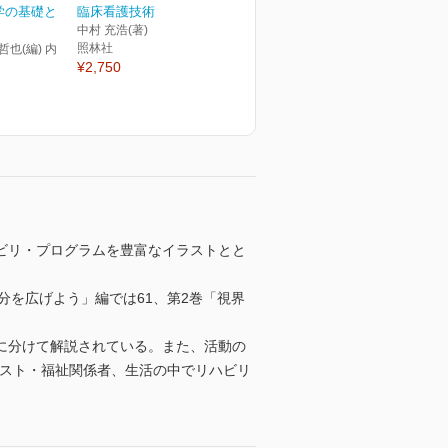
学の基礎と
臨床看護技術
中村 充浩(著)
照林社
哲也(編) 内
¥2,750
ビリ・プログラムを豊富なイラストとと
分を広げよう」編では61、第2巻「視界
に分けて解説されている。また、活動の
ピスト・福祉関係者、生活の中でリハビリ