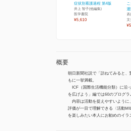
症状別看護過程 第4版
こ
井上 智子(他編集)
運
医学書院
斉
¥5,610
文
¥5
概要
朝日新聞社説で「訪ねてみると、
もに一挙満載。
ICF（国際生活機能分類）に沿
を広げよう」編では60のプログラ
内容は活動を捉えやすいように、
評価が一目で理解できる〈活動M
を楽しみたい本人にお勧めのイラ