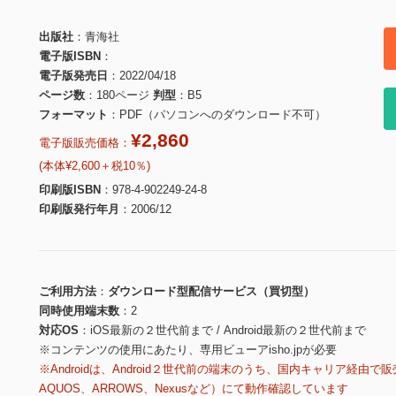
出版社
青海社
電子版ISBN
電子版発売日
2022/04/18
ページ数
180ページ
判型
B5
フォーマット
PDF（パソコンへのダウンロード不可）
¥2,860
電子版販売価格：
(本体¥2,600＋税10％)
印刷版ISBN
978-4-902249-24-8
印刷版発行年月
2006/12
ご利用方法
ダウンロード型配信サービス（買切型）
同時使用端末数
2
対応OS
iOS最新の２世代前まで / Android最新の２世代前まで
※コンテンツの使用にあたり、専用ビューアisho.jpが必要
※Androidは、Android２世代前の端末のうち、国内キャリア経由で販
AQUOS、ARROWS、Nexusなど）にて動作確認しています