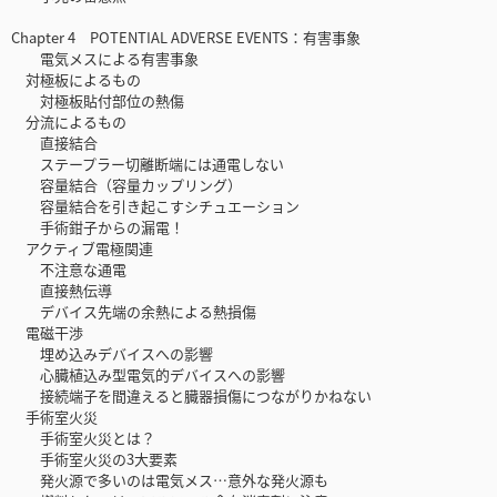
Chapter 4 POTENTIAL ADVERSE EVENTS：有害事象
電気メスによる有害事象
対極板によるもの
対極板貼付部位の熱傷
分流によるもの
直接結合
ステープラー切離断端には通電しない
容量結合（容量カップリング）
容量結合を引き起こすシチュエーション
手術鉗子からの漏電！
アクティブ電極関連
不注意な通電
直接熱伝導
デバイス先端の余熱による熱損傷
電磁干渉
埋め込みデバイスへの影響
心臓植込み型電気的デバイスへの影響
接続端子を間違えると臓器損傷につながりかねない
手術室火災
手術室火災とは？
手術室火災の3大要素
発火源で多いのは電気メス…意外な発火源も