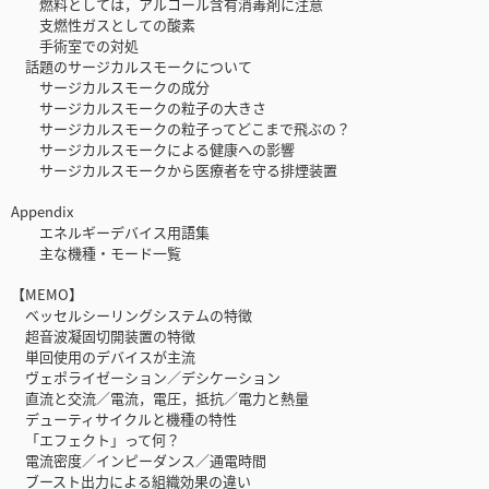
燃料としては，アルコール含有消毒剤に注意
支燃性ガスとしての酸素
手術室での対処
話題のサージカルスモークについて
サージカルスモークの成分
サージカルスモークの粒子の大きさ
サージカルスモークの粒子ってどこまで飛ぶの？
サージカルスモークによる健康への影響
サージカルスモークから医療者を守る排煙装置
Appendix
エネルギーデバイス用語集
主な機種・モード一覧
【MEMO】
ベッセルシーリングシステムの特徴
超音波凝固切開装置の特徴
単回使用のデバイスが主流
ヴェポライゼーション／デシケーション
直流と交流／電流，電圧，抵抗／電力と熱量
デューティサイクルと機種の特性
「エフェクト」って何？
電流密度／インピーダンス／通電時間
ブースト出力による組織効果の違い