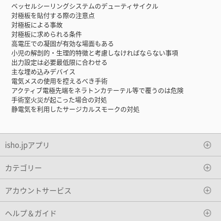
ベッセルシーリングシステムのデューティサイクル
対極板を貼付する際の注意点
対極板による事故
対極板に求められる条件
高電圧での凝固が有効な場面もある
小児の解剖的・生理的特徴と考慮しなければならない事項
出力設定は必要最低限に合わせる
主な埋め込みデバイス
電気メスの使用を控えるべき手術
アクティブ電極先端をネラトンカテーテル等で覆うのは危険
手術室火災が起こった場合の対処
静電気を利用したサージカルスモークの対処
isho.jpアプリ
カテゴリー
アカウントサービス
ヘルプ＆ガイド