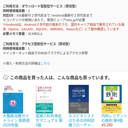
ご利用方法
ダウンロード型配信サービス（買切型）
同時使用端末数
3
対応OS
iOS最新の２世代前まで / Android最新の２世代前まで
※コンテンツの使用にあたり、専用ビューアisho.jpが必要
※Androidは、Android２世代前の端末のうち、国内キャリア経由で販売されている端
末（Xperia、GALAXY、AQUOS、ARROWS、Nexusなど）にて動作確認しています
必要メモリ容量
42 MB以上
ご利用方法
アクセス型配信サービス（買切型）
同時使用端末数
1
※インターネット経由でのWEBブラウザによるアクセス参照
※導入・利用方法の詳細は
こちら
この商品を買った人は、こんな商品も買っています。
大腸癌治療ガイ
産婦人科外来処
ホスピタリスト
内科レジデント
ドライン 医師用
方マニュアル 第
のための内科診
の鉄則 第4版
2026年版
6版
療フローチャ...
¥5,280