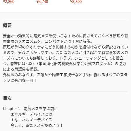
¥2,860
¥3,740
¥8,800
概要
安全かつ効果的に電気メスを使いこなすために押さえておくべき原理や有
害事象のメカニズムを，コンパクトかつ丁寧に解説。
原理が手術のクオリティにどう影響するのかを紐付けながら解説されてい
るので，実践に活かしやすい。また電気メスが引き起こす有害事象のメカ
ニズムについても詳解しており，トラブルシューティングとしても役立
つ。巻末にはFUSE（米国消化器内視鏡外科学会公式プログラム）の協力
による用語集も掲載。
外科医のみならず，看護師や臨床工学技士など手術に携わるすべてのスタ
ッフに有用な一冊！
目次
Chapter 1 電気メスを学ぶ前に
エネルギーデバイスとは
主なエネルギーデバイス
今こそ，電気メスを極めよう！