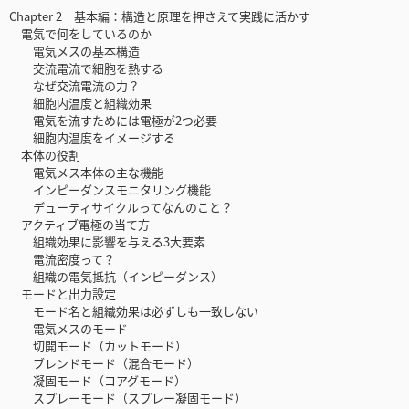
Chapter 2 基本編：構造と原理を押さえて実践に活かす
電気で何をしているのか
電気メスの基本構造
交流電流で細胞を熱する
なぜ交流電流の力？
細胞内温度と組織効果
電気を流すためには電極が2つ必要
細胞内温度をイメージする
本体の役割
電気メス本体の主な機能
インピーダンスモニタリング機能
デューティサイクルってなんのこと？
アクティブ電極の当て方
組織効果に影響を与える3大要素
電流密度って？
組織の電気抵抗（インピーダンス）
モードと出力設定
モード名と組織効果は必ずしも一致しない
電気メスのモード
切開モード（カットモード）
ブレンドモード（混合モード）
凝固モード（コアグモード）
スプレーモード（スプレー凝固モード）