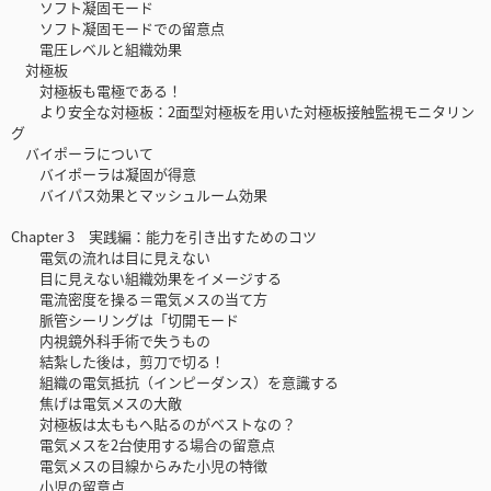
ソフト凝固モード
ソフト凝固モードでの留意点
電圧レベルと組織効果
対極板
対極板も電極である！
より安全な対極板：2面型対極板を用いた対極板接触監視モニタリン
グ
バイポーラについて
バイポーラは凝固が得意
バイパス効果とマッシュルーム効果
Chapter 3 実践編：能力を引き出すためのコツ
電気の流れは目に見えない
目に見えない組織効果をイメージする
電流密度を操る＝電気メスの当て方
脈管シーリングは「切開モード
内視鏡外科手術で失うもの
結紮した後は，剪刀で切る！
組織の電気抵抗（インピーダンス）を意識する
焦げは電気メスの大敵
対極板は太ももへ貼るのがベストなの？
電気メスを2台使用する場合の留意点
電気メスの目線からみた小児の特徴
小児の留意点