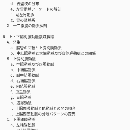
d．胃壁枝の分布
e．左胃動脈アーケードの解剖
f．副左胃動脈
g．胃の静脈系
G．十二指腸の動脈解剖
6．上・下腸間膜動脈領域臓器
A．発生
a．腸管の回転と上腸間膜動脈
b．中結腸動脈と大網動脈及び背側膵動脈との関係
B．上腸間膜動脈
a．空腸動脈及び回腸動脈
b．中結腸動脈
c．副中結腸動脈
d．右結腸動脈
e．回結腸動脈
f．虫垂動脈
g．盲腸動脈
h．辺縁動脈
i．上腸間膜動脈と他動脈との間の吻合
j．上腸間膜動脈の分岐パターンの変異
C．下腸開膜動脈
a．左結腸動脈