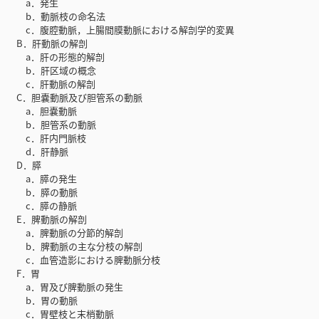
a．発生
b．動脈枝の命名法
c．腹腔動脈，上腸間膜動脈における解剖学的変異
B．肝動脈の解剖
a．肝の形態的解剖
b．肝区域の概念
c．肝動脈の解剖
C．胆嚢動脈及び胆管系の動脈
a．胆嚢動脈
b．胆管系の動脈
c．肝内門脈枝
d．肝静脈
D．膵
a．膵の発生
b．膵の動脈
c．膵の静脈
E．脾動脈の解剖
a．脾動脈の分節的解剖
b．脾動脈の主な分枝の解剖
c．血管造影における脾動脈分枝
F．胃
a．胃及び脾動脈の発生
b．胃の動脈
c．胃壁枝と末梢動脈