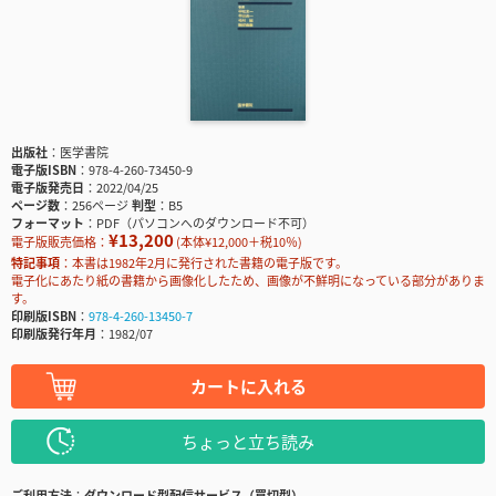
出版社
医学書院
電子版ISBN
978-4-260-73450-9
電子版発売日
2022/04/25
ページ数
256ページ
判型
B5
フォーマット
PDF（パソコンへのダウンロード不可）
¥13,200
電子版販売価格：
(本体¥12,000＋税10％)
特記事項
本書は1982年2月に発行された書籍の電子版です。
電子化にあたり紙の書籍から画像化したため、画像が不鮮明になっている部分がありま
す。
印刷版ISBN
978-4-260-13450-7
印刷版発行年月
1982/07
カートに入れる
ちょっと立ち読み
ご利用方法
ダウンロード型配信サービス（買切型）