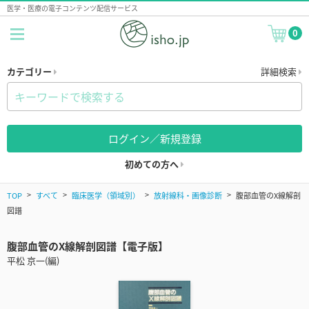
医学・医療の電子コンテンツ配信サービス
0
カテゴリー
詳細検索
ログイン／新規登録
初めての方へ
TOP
すべて
臨床医学（領域別）
放射線科・画像診断
腹部血管のX線解剖
図譜
腹部血管のX線解剖図譜【電子版】
平松 京一(編)