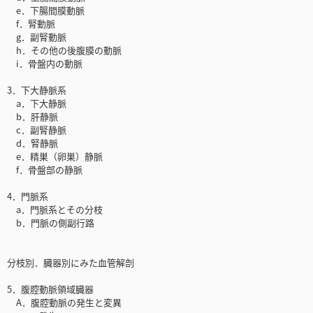
e．下腸間膜動脈
f．腎動脈
g．副腎動脈
h．その他の後腹膜の動脈
i．骨盤内の動脈
3．下大静脈系
a．下大静脈
b．肝静脈
c．副腎静脈
d．腎静脈
e．精巣（卵巣）静脈
f．骨盤部の静脈
4．門脈系
a．門脈系とその分枝
b．門脈の側副行路
分枝別．臓器別にみた血管解剖
5．腹腔動脈領域臓器
A．腹腔動脈の発生と変異