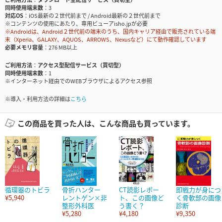
同時使用端末数
3
対応OS
iOS最新の２世代前まで / Android最新の２世代前まで
※コンテンツの使用にあたり、専用ビューアisho.jpが必要
※Androidは、Android２世代前の端末のうち、国内キャリア経由で販売されている端
末（Xperia、GALAXY、AQUOS、ARROWS、Nexusなど）にて動作確認しています
必要メモリ容量
276 MB以上
ご利用方法
アクセス型配信サービス（買切型）
同時使用端末数
1
※インターネット経由でのWEBブラウザによるアクセス参照
※導入・利用方法の詳細は
こちら
この商品を買った人は、こんな商品も買っています。
循環器のトビラ
骨折ハンター
CT読影レポー
即戦力が身につ
¥5,940
レントゲン×非
ト、この画像ど
く骨軟部の画像
整形外科医
う書く？
診断
¥5,280
¥4,180
¥9,350