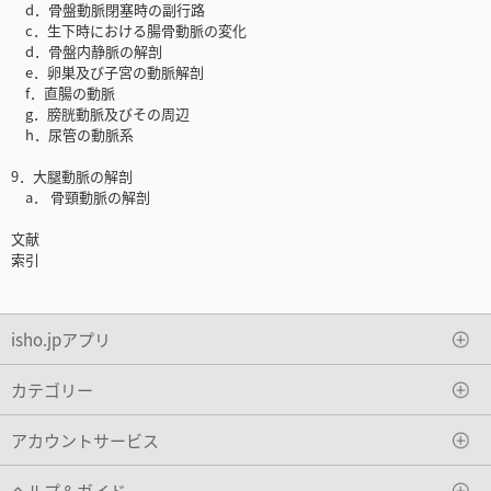
d．骨盤動脈閉塞時の副行路
c．生下時における腸骨動脈の変化
d．骨盤内静脈の解剖
e．卵巣及び子宮の動脈解剖
f．直腸の動脈
g．膀胱動脈及びその周辺
h．尿管の動脈系
9．大腿動脈の解剖
a． 骨頸動脈の解剖
文献
索引
isho.jpアプリ
カテゴリー
アカウントサービス
ヘルプ＆ガイド