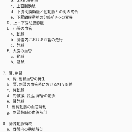
b．S状結腸動脈
c．上直腸動脈
d．下腸間膜動脈と他動脈との間の吻合
e．下腸間膜動脈の分岐ﾊﾟﾀｰﾝの変異
D．上・下腸間膜静脈
E．小腸の血管
a．動脈
b．腸管内における血管の走行
c．静脈
F．大腸の血管
a．動脈
b．静脈
7．腎, 副腎
a．腎, 副腎血管の発生
b．腎, 副腎の血管系における相互関係
c．腎動脈
d．腎被膜, 腎盂, 尿管の動脈
e．腎静脈
f．副腎動脈の血管解剖
g．副腎静脈の血管解剖
8．腸骨動脈領域
a．骨盤内の動脈解剖