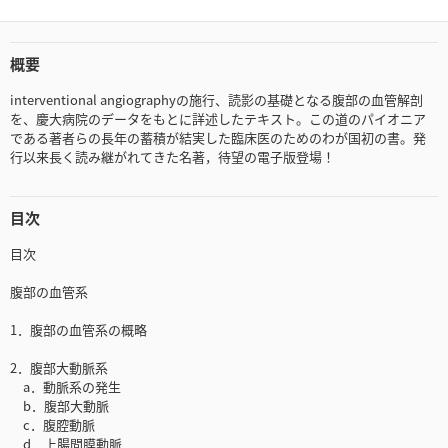
概要
interventional angiographyの施行、読影の基礎となる腹部の血管解剖
を、慶大病院のデータをもとに詳述したテキスト。この道のパイオニア
である著者らの長年の蓄積が結実した臨床医のためのわが国初の書。発
行以来長く読み継がれてきた名著，待望の電子版登場！
目次
目次
腹部の血管系
1．腹部の血管系の概略
2．腹部大動脈系
a．動脈系の発生
b．腹部大動脈
c．腹腔動脈
d．上腸間膜動脈