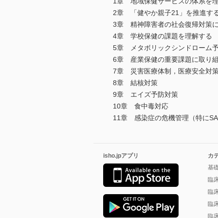
1章 地域保健サービスの体系を
2章 「健やか親子21」を推進す
3章 精神障害者の社会復帰対策
4章 学校保健の課題を理解する
5章 メタボリックシンドローム
6章 産業保健の重要課題に取り
7章 災害医療体制，医療安全対
8章 結核対策
9章 エイズ予防対策
10章 食中毒対応
11章 感染症の危機管理（特にS
isho.jpアプリ
カ
基
臨
臨
臨
臨