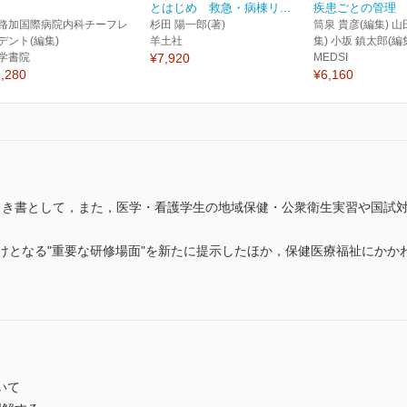
とはじめ 救急・病棟リ...
疾患ごとの管理
路加国際病院内科チーフレ
杉田 陽一郎(著)
筒泉 貴彦(編集) 山
デント(編集)
羊土社
集) 小坂 鎮太郎(編
学書院
¥7,920
MEDSI
,280
¥6,160
引き書として，また，医学・看護学生の地域保健・公衆衛生実習や国試
かけとなる"重要な研修場面"を新たに提示したほか，保健医療福祉にかか
いて