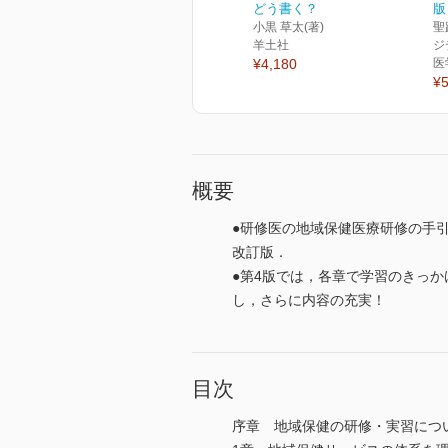
どう書く？
版
小黒 草太(著)
聖
羊土社
ジ
¥4,180
医
¥5
概要
●研修医の地域保健医療研修の手
改訂版．
●第4版では，各章で学習のきっ
し，さらに内容の充実！
目次
序章 地域保健の研修・実習につ