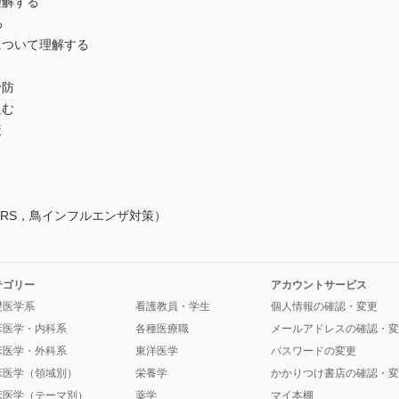
理解する
る
について理解する
予防
組む
策
ARS，鳥インフルエンザ対策）
テゴリー
アカウントサービス
礎医学系
看護教員・学生
個人情報の確認・変更
床医学・内科系
各種医療職
メールアドレスの確認・変
床医学・外科系
東洋医学
パスワードの変更
床医学（領域別）
栄養学
かかりつけ書店の確認・変
床医学（テーマ別）
薬学
マイ本棚