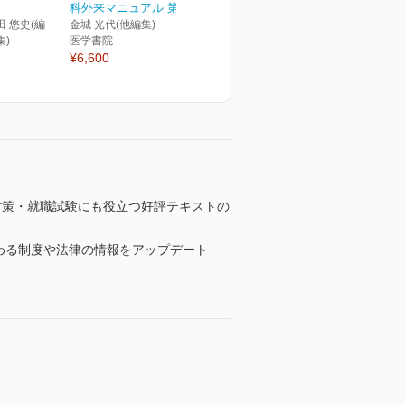
科外来マニュアル 第3版
田 悠史(編
金城 光代(他編集)
集)
医学書院
¥6,600
対策・就職試験にも役立つ好評テキストの
わる制度や法律の情報をアップデート