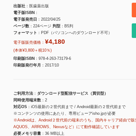
出版社
医歯薬出版
電子版ISBN
電子版発売日
2022/04/25
ページ数
224ページ
判型
B5判
フォーマット
PDF（パソコンへのダウンロード不可）
¥4,180
電子版販売価格：
(本体¥3,800＋税10％)
印刷版ISBN
978-4-263-73179-6
印刷版発行年月
2017/10
ご利用方法
ダウンロード型配信サービス（買切型）
同時使用端末数
2
対応OS
iOS最新の２世代前まで / Android最新の２世代前まで
※コンテンツの使用にあたり、専用ビューアisho.jpが必要
※Androidは、Android２世代前の端末のうち、国内キャリア経由で販
AQUOS、ARROWS、Nexusなど）にて動作確認しています
必要メモリ容量
36 MB以上