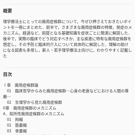
概要
理学療法士にとっての廃用症候群について，今ぜひ押さえておきたいポイ
ントを一冊にまとめた．前半で，さまざまな廃用症候群の特徴，発症のメ
カニズム，経過など，前提となる基礎知識を症状ごとに簡潔に解説した．
後半で，実際の臨床でどう対応すべきか，主な疾患に特有な廃用症候群を
想定し，その予防と臨床的介入について具体的に解説した．理解の助け
になる図表も多用し，新人・若手理学療法士向けに，わかりやすく記載し
た
目次
Ⅰ章 廃用症候群論
01 臨床哲学からみた廃用症候群─心身の老衰などにおける人間の尊
厳─
02 生理学から見た廃用症候群
II章 廃用症候群のメカニズム
A．局所性廃用症候群のメカニズム
01 拘縮
02 筋萎縮
03 骨萎縮