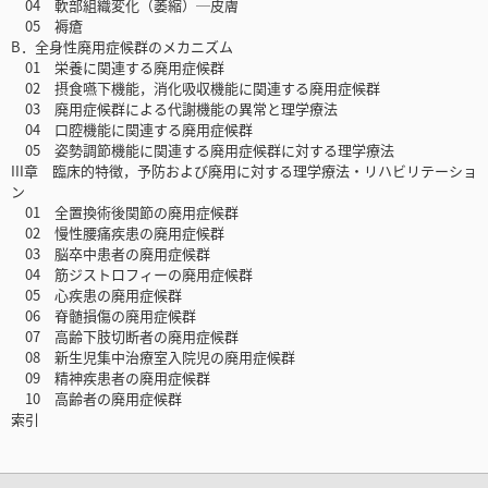
04 軟部組織変化（萎縮）─皮膚
05 褥瘡
B．全身性廃用症候群のメカニズム
01 栄養に関連する廃用症候群
02 摂食嚥下機能，消化吸収機能に関連する廃用症候群
03 廃用症候群による代謝機能の異常と理学療法
04 口腔機能に関連する廃用症候群
05 姿勢調節機能に関連する廃用症候群に対する理学療法
III章 臨床的特徴，予防および廃用に対する理学療法・リハビリテーショ
ン
01 全置換術後関節の廃用症候群
02 慢性腰痛疾患の廃用症候群
03 脳卒中患者の廃用症候群
04 筋ジストロフィーの廃用症候群
05 心疾患の廃用症候群
06 脊髄損傷の廃用症候群
07 高齢下肢切断者の廃用症候群
08 新生児集中治療室入院児の廃用症候群
09 精神疾患者の廃用症候群
10 高齢者の廃用症候群
索引