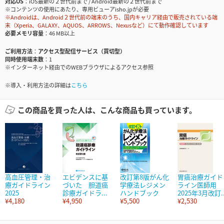
対応OS
iOS最新の２世代前まで / Android最新の２世代前まで
※コンテンツの使用にあたり、専用ビューアisho.jpが必要
※Androidは、Android２世代前の端末のうち、国内キャリア経由で販売されている端
末（Xperia、GALAXY、AQUOS、ARROWS、Nexusなど）にて動作確認しています
必要メモリ容量
46 MB以上
ご利用方法
アクセス型配信サービス（買切型）
同時使用端末数
1
※インターネット経由でのWEBブラウザによるアクセス参照
※導入・利用方法の詳細は
こちら
この商品を買った人は、こんな商品も買っています。
高血圧管理・治
エビデンスに基
改訂第8版がん化
胃癌治療ガイド
療ガイドライン
づいた 胆道癌
学療法レジメン
ライン医師用
2025
診療ガイドラ...
ハンドブック
2025年3月改訂..
¥4,180
¥4,950
¥5,500
¥2,530