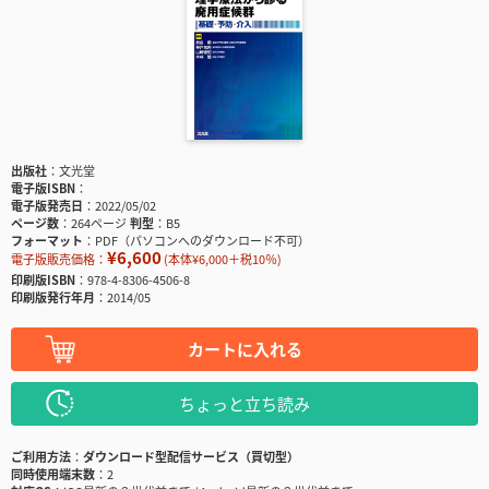
出版社
文光堂
電子版ISBN
電子版発売日
2022/05/02
ページ数
264ページ
判型
B5
フォーマット
PDF（パソコンへのダウンロード不可）
¥6,600
電子版販売価格：
(本体¥6,000＋税10％)
印刷版ISBN
978-4-8306-4506-8
印刷版発行年月
2014/05
カートに入れる
ちょっと立ち読み
ご利用方法
ダウンロード型配信サービス（買切型）
同時使用端末数
2