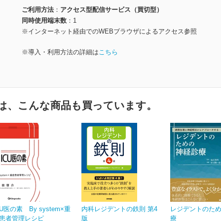
ご利用方法
アクセス型配信サービス（買切型）
同時使用端末数
1
※インターネット経由でのWEBブラウザによるアクセス参照
※導入・利用方法の詳細は
こちら
は、こんな商品も買っています。
CU医の素 By system×重
内科レジデントの鉄則 第4
レジデントのた
患者管理レシピ
版
療