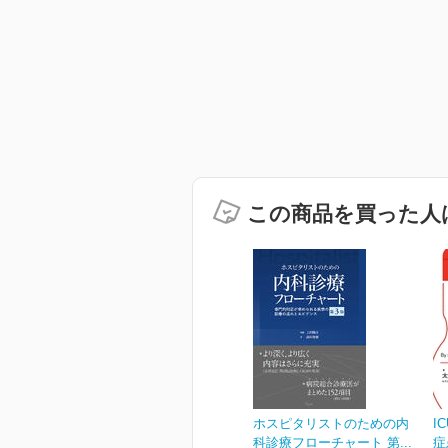
この商品を買った人
ホスピタリストのための内
I
科診療フローチャート 第...
症