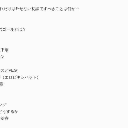
これだけは外せない初診ですべきことは何か～
のゴールとは？
性下剤
トン
ド
スとPEG）
薬（エロビキシバット）
薬
ング
どうするか
と治療