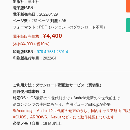
出版社
羊土社
電子版ISBN
電子版発売日
2022/04/29
ページ数
261ページ
判型
A5
フォーマット
PDF（パソコンへのダウンロード不可）
¥4,400
電子版販売価格：
(本体¥4,000＋税10％)
印刷版ISBN
978-4-7581-2391-4
印刷版発行年月
2022/04
ご利用方法
ダウンロード型配信サービス（買切型）
同時使用端末数
3
対応OS
iOS最新の２世代前まで / Android最新の２世代前まで
※コンテンツの使用にあたり、専用ビューアisho.jpが必要
※Androidは、Android２世代前の端末のうち、国内キャリア経由で販
AQUOS、ARROWS、Nexusなど）にて動作確認しています
必要メモリ容量
18 MB以上