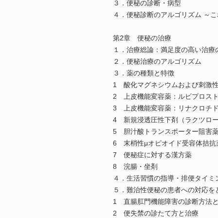
３．便秘の診断・病型
４．便秘診断のアルゴリズム ～
第2章 便秘の治療
１．治療総論：満足度の高い治療
２．便秘治療のアルゴリズム
３．薬の種類と特徴
1 酸化マグネシウムおよび刺激
2 上皮機能変容薬：ルビプロス
3 上皮機能変容薬：リナクロチ
4 新規浸透圧性下剤（ラクツロー
5 胆汁酸トランスポーター阻害
6 末梢性μオピオイド受容体拮抗
7 便秘症に対する漢方薬
8 浣腸・坐剤
４．生活習慣の指導・排便タイミ
５．難治性便秘の患者への対応を
1 直腸肛門機能障害の診断方法
2 便失禁の診たて方と治療