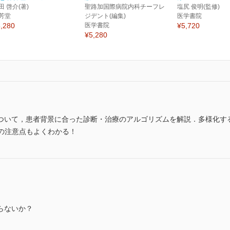
田 啓介(著)
聖路加国際病院内科チーフレ
塩尻 俊明(監修)
芳堂
ジデント(編集)
医学書院
,280
医学書院
¥5,720
¥5,280
ついて，患者背景に合った診断・治療のアルゴリズムを解説．多様化す
との注意点もよくわかる！
らないか？