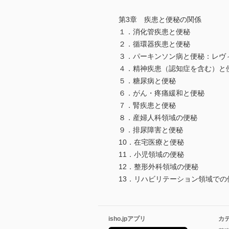
第3章 疾患と便秘の関係
１．消化管疾患と便秘
２．循環器疾患と便秘
３．パーキンソン病と便秘：レヴ
４．精神疾患（認知症を含む）と
５．糖尿病と便秘
６．がん・疼痛緩和と便秘
７．腎疾患と便秘
８．産婦人科領域の便秘
９．排尿障害と便秘
10．在宅医療と便秘
11．小児領域の便秘
12．整形外科領域の便秘
13．リハビリテーション領域での
isho.jpアプリ
カ