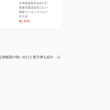
日本救急医学会ICLSコース企
画運営委員会ICLSコース教材
開発ワーキンググループ(編)
羊土社
¥2,970
る便秘薬の使い分けと処方例も紹介．心