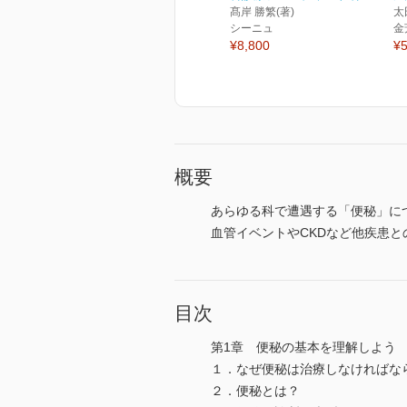
髙岸 勝繁(著)
太
シーニュ
金
¥8,800
¥5
概要
あらゆる科で遭遇する「便秘」に
血管イベントやCKDなど他疾患
目次
第1章 便秘の基本を理解しよう
１．なぜ便秘は治療しなければな
２．便秘とは？