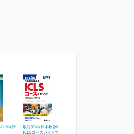
めの神経診
改訂第5版日本救急医学会
ICLSコースガイドブック