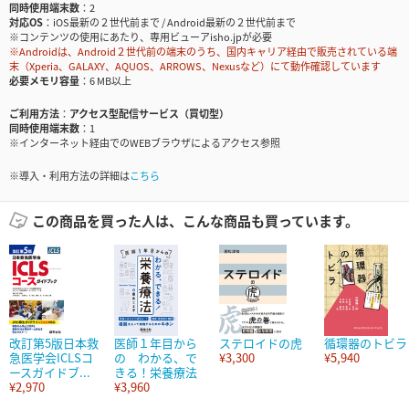
同時使用端末数
2
対応OS
iOS最新の２世代前まで / Android最新の２世代前まで
※コンテンツの使用にあたり、専用ビューアisho.jpが必要
※Androidは、Android２世代前の端末のうち、国内キャリア経由で販売されている端
末（Xperia、GALAXY、AQUOS、ARROWS、Nexusなど）にて動作確認しています
必要メモリ容量
6 MB以上
ご利用方法
アクセス型配信サービス（買切型）
同時使用端末数
1
※インターネット経由でのWEBブラウザによるアクセス参照
※導入・利用方法の詳細は
こちら
この商品を買った人は、こんな商品も買っています。
改訂第5版日本救
医師１年目から
ステロイドの虎
循環器のトビラ
急医学会ICLSコ
の わかる、で
¥3,300
¥5,940
ースガイドブ...
きる！栄養療法
¥2,970
¥3,960