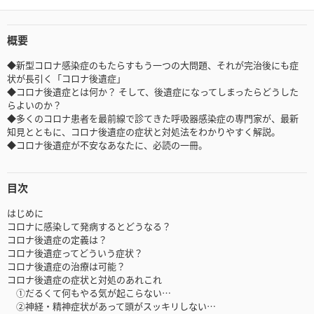
概要
◆新型コロナ感染症のもたらすもう一つの大問題、それが完治後にも症
状が長引く「コロナ後遺症」
◆コロナ後遺症とは何か？ そして、後遺症になってしまったらどうした
らよいのか？
◆多くのコロナ患者を最前線で診てきた呼吸器感染症の専門家が、最新
知見とともに、コロナ後遺症の症状と対処法をわかりやすく解説。
◆コロナ後遺症が不安なあなたに、必読の一冊。
目次
はじめに
コロナに感染して発病するとどうなる？
コロナ後遺症の定義は？
コロナ後遺症ってどういう症状？
コロナ後遺症の治療は可能？
コロナ後遺症の症状と対処のあれこれ
①だるくて何もやる気が起こらない…
②神経・精神症状があって頭がスッキリしない…