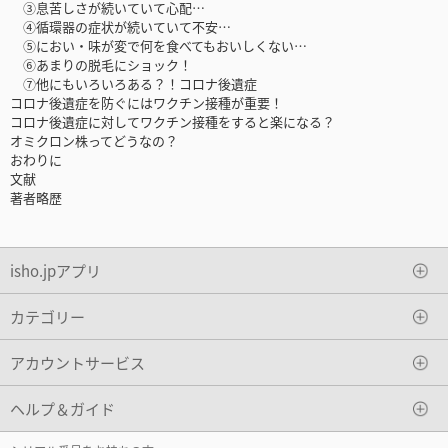
③息苦しさが続いていて心配…
④循環器の症状が続いていて不安…
⑤におい・味が変で何を食べてもおいしくない…
⑥あまりの脱毛にショック！
⑦他にもいろいろある？！コロナ後遺症
コロナ後遺症を防ぐにはワクチン接種が重要！
コロナ後遺症に対してワクチン接種をすると楽になる？
オミクロン株ってどうなの？
おわりに
文献
著者略歴
isho.jpアプリ
カテゴリー
アカウントサービス
ヘルプ＆ガイド