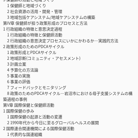
1 保健師と地域づくり
2 社会資源の活用・開発・管理
3 地域包括ケアシステム/地域ケアシステムの構築
第IV章 保健師が担う政策形成のプロセスと方法
1 行政組織の特徴と意思決定過程
1 行政組織の特徴と保健師活動
2 行政組織の意思決定プロセスにいかにかわるか―実践的方法
2 政策形成のためのPDCAサイクル
1 政策形成とPDCAサイクル
2 地域診断(コミュニティ・アセスメント)
3 計画立案
4 予算化の方法論
5 事業の実施
6 事業の評価
7 フィードバックとモニタリング
8 政策のためのPDCAサイクル―岩沼市における母子支援システムの構
築過程の事例
第V章 国際保健と保健師活動
1 国際保健の歩み
1 国際保健の起源と活動の変遷
2 1990年代から今日に至るグローバルヘルスの展開
2 国際連合関連機関による国際保健活動
1 代表的な国連組織