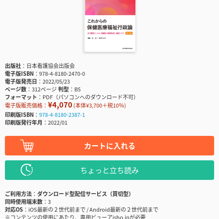
出版社
日本看護協会出版会
電子版ISBN
978-4-8180-2470-0
電子版発売日
2022/05/23
ページ数
312ページ
判型
B5
フォーマット
PDF（パソコンへのダウンロード不可）
¥4,070
電子版販売価格：
(本体¥3,700＋税10％)
印刷版ISBN
978-4-8180-2387-1
印刷版発行年月
2022/01
カートに入れる
ちょっと立ち読み
ご利用方法
ダウンロード型配信サービス（買切型）
同時使用端末数
3
対応OS
iOS最新の２世代前まで / Android最新の２世代前まで
※コンテンツの使用にあたり、専用ビューアisho.jpが必要