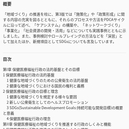
概要
「地域づくり」の推進を柱に、第3版では「施策化」や「政策形成」に関
する内容の充実を図るとともに、それらのプロセスや方法をPDCAサイク
ルに沿って述べ、「ケアシステム」の構築や、「ネットワークづくり」
「事業化」「社会資源の開発・活用」などについても実践事例とともに示
しました。また、事例検討やロールプレイングの方法などを「演習」と
して加えたほか、新規項目としてSDGsについても言及しています。
目次
第I章 保健医療福祉行政の法的基盤とその目標
1 保健医療福祉行政の法的基盤
1 健康な地域づくりのための公衆衛生の法的基盤
2 健康な地域づくりにおける国民の権利と義務
2 保健医療福祉行政の目標と理念
1 健康な地域づくりを規定する様々な要因
2 新しい公衆衛生としてのヘルスプロモーション
3 SDGs(Sustainable Development Goals:持続可能な開発目標)の概要
と意義
4 保健医療福祉行政の理念
第II章 保健医療福祉の地域づくりを推進する行政のしくみと機能