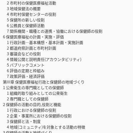
2 市町村の保健医療福祉活動
3 地域保健法の概要
4 市町村保健センターの役割
5 保健所の新しい役割
6 公務員と保健師活動
7 関係機関・職種との連携・協働における保健師の役割
6 保健医療福祉の計画・実施・評価
1 行政計画―基本構想・基本計画・実施計画
2 都道府県計画と市町村計画
3 審議会などの役割
4 情報公開と説明責任(アカウンタビリティ)
5 パブリックコメント
6 評価の定期と枠組み
7 政策評価・経済評価
第III章 保健医療福祉行政と保健師の地域づくり
1 公衆衛生の専門職としての保健師
1 組織的取り組みとしての公衆衛生
2 専門職としての保健師
2 保健師の活動の目的,役割と機能
1 行政における保健師の役割
2 企業・事業所における保健師の役割
3 保健師と法・制度
4 地域(コミュニティ)を対象とする活動の特徴
3 保健師の活動と地域づくり