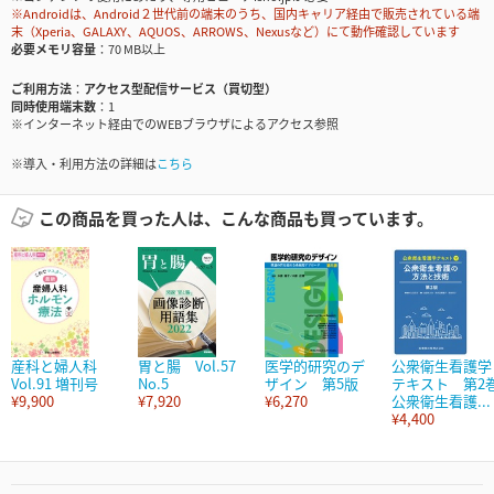
※Androidは、Android２世代前の端末のうち、国内キャリア経由で販売されている端
末（Xperia、GALAXY、AQUOS、ARROWS、Nexusなど）にて動作確認しています
必要メモリ容量
70 MB以上
ご利用方法
アクセス型配信サービス（買切型）
同時使用端末数
1
※インターネット経由でのWEBブラウザによるアクセス参照
※導入・利用方法の詳細は
こちら
この商品を買った人は、こんな商品も買っています。
産科と婦人科
胃と腸 Vol.57
医学的研究のデ
公衆衛生看護学
Vol.91 増刊号
No.5
ザイン 第5版
テキスト 第2
¥9,900
¥7,920
¥6,270
公衆衛生看護...
¥4,400