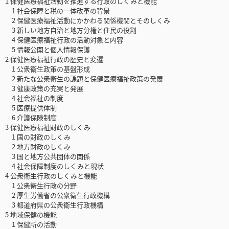
1 保健医療福祉活動を推進する行政のしくみと機能
1 社会保障と税の一体改革の背景
2 保健医療福祉活動にかかわる関係機関とそのしくみ
3 新しい地方自治と地方分権と住民の役割
4 保健医療福祉行政の活動対象と内容
5 情報公開と個人情報保護
2 保健医療福祉行政の歴史と変遷
1 公衆衛生政策の基盤形成
2 新たな公衆衛生の課題と保健医療福祉政策の発展
3 健康政策の充実と発展
4 社会福祉の制度
5 医療提供体制
6 介護保険制度
3 保健医療福祉財政のしくみ
1 国の財政のしくみ
2 地方財政のしくみ
3 国と地方公共団体の関係
4 社会保障制度のしくみと現状
4 公衆衛生行政のしくみと機能
1 公衆衛生行政の分野
2 厚生労働省の公衆衛生行政機構
3 都道府県の公衆衛生行政機構
5 地域保健の機能
1 保健所の活動