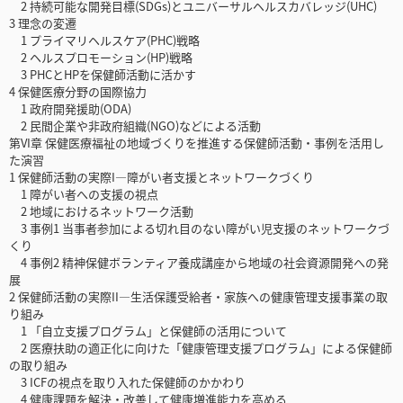
2 持続可能な開発目標(SDGs)とユニバーサルヘルスカバレッジ(UHC)
3 理念の変遷
1 プライマリヘルスケア(PHC)戦略
2 ヘルスプロモーション(HP)戦略
3 PHCとHPを保健師活動に活かす
4 保健医療分野の国際協力
1 政府開発援助(ODA)
2 民間企業や非政府組織(NGO)などによる活動
第VI章 保健医療福祉の地域づくりを推進する保健師活動・事例を活用し
た演習
1 保健師活動の実際I―障がい者支援とネットワークづくり
1 障がい者への支援の視点
2 地域におけるネットワーク活動
3 事例1 当事者参加による切れ目のない障がい児支援のネットワークづ
くり
4 事例2 精神保健ボランティア養成講座から地域の社会資源開発への発
展
2 保健師活動の実際II―生活保護受給者・家族への健康管理支援事業の取
り組み
1 「自立支援プログラム」と保健師の活用について
2 医療扶助の適正化に向けた「健康管理支援プログラム」による保健師
の取り組み
3 ICFの視点を取り入れた保健師のかかわり
4 健康課題を解決・改善して健康増進能力を高める