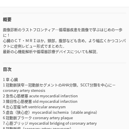
概要
画像診断のラストフロンティア―循環器疾患を画像で学ぶはじめの一歩
に！
心臓のＣＴ・ＭＲＩほか，頸部，腹部なども含め，より幅広くかつコンパ
クトに症例レビュー形式でまとめた．
最新の心機能解析や循環器診療デバイスについても解説．
目次
1 章 心臓
1 冠動脈狭窄－冠動脈セグメントのAHA分類，SCCT分類を中心に－
coronary artery stenosis
2 急性心筋梗塞 acute myocardial infarction
3 陳旧性心筋梗塞 old myocardial infarction
4 左心室瘤 left ventricular aneurysm
5 虚血（狭心症）myocardial ischemia（stable angina）
6 冠動脈プラーク coronary artery plaque
7 心筋ブリッジ myocardial bridging of coronary artery
8 冠動脈瘤（coronary artery aneurysm）