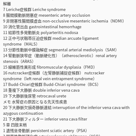
解離
7 Leriche症候群 Leriche syndrome
8 腸間膜動脈閉塞症 mesenteric artery occlusion
9 非閉塞性腸間膜虚血 non-occlusive mesenteric ischemia（NOMI）
10 消化管出血 gastrointestinal hemorrhage
11 結節性多発動脈炎 polyarteritis nodosa
12 正中弓状靱帯圧迫症候群 median arcuate ligament
syndrome（MALS）
13 分節性動脈中膜融解症 segmental arterial mediolysis（SAM）
14 腎動脈狭窄症（動脈硬化性）（atherosclerotic）renal artery
stenosis（ARAS）
15 線維筋性異形成 fibromuscular dysplasia（FMD）
16 nutcracker症候群（左腎静脈捕捉症候群） nutcracker
syndrome（left renal vein entrapment syndrome）
17 Budd-Chiari症候群 Budd-Chiari syndrome（BCS）
18 重複下大静脈 double inferior vena cava
19 下大静脈後尿管 retrocaval urete
メモ 水腎症の原因となる先天性疾患
20 下大静脈欠損奇静脈連結 interruption of the inferior vena cava with
azygous continuation
21 下大静脈フィルター inferior vena cava filter
5 章 四肢末梢
1 遺残坐骨動脈 persistent sciatic artery（PSA）