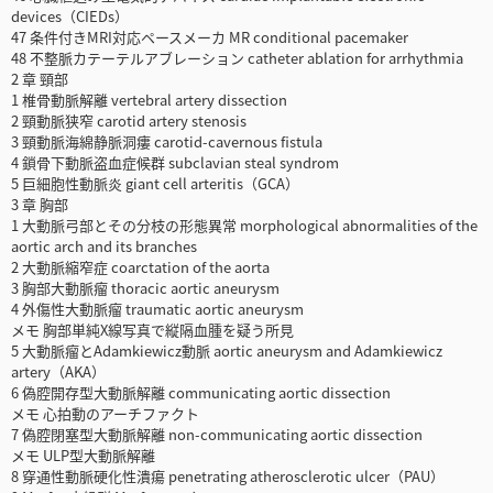
devices（CIEDs）
47 条件付きMRI対応ペースメーカ MR conditional pacemaker
48 不整脈カテーテルアブレーション catheter ablation for arrhythmia
2 章 頸部
1 椎骨動脈解離 vertebral artery dissection
2 頸動脈狭窄 carotid artery stenosis
3 頸動脈海綿静脈洞瘻 carotid-cavernous fistula
4 鎖骨下動脈盗血症候群 subclavian steal syndrom
5 巨細胞性動脈炎 giant cell arteritis（GCA）
3 章 胸部
1 大動脈弓部とその分枝の形態異常 morphological abnormalities of the
aortic arch and its branches
2 大動脈縮窄症 coarctation of the aorta
3 胸部大動脈瘤 thoracic aortic aneurysm
4 外傷性大動脈瘤 traumatic aortic aneurysm
メモ 胸部単純X線写真で縦隔血腫を疑う所見
5 大動脈瘤とAdamkiewicz動脈 aortic aneurysm and Adamkiewicz
artery（AKA）
6 偽腔開存型大動脈解離 communicating aortic dissection
メモ 心拍動のアーチファクト
7 偽腔閉塞型大動脈解離 non-communicating aortic dissection
メモ ULP型大動脈解離
8 穿通性動脈硬化性潰瘍 penetrating atherosclerotic ulcer（PAU）