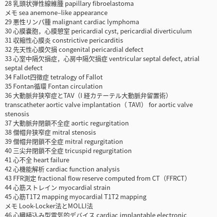
28 乳頭状弾性線維腫 papillary fibroelastoma
メモ sea anemone–like appearance
29 悪性リンパ腫 malignant cardiac lymphoma
30 心膜嚢胞，心膜憩室 pericardial cyst, pericardial diverticulum
31 収縮性心膜炎 constrictive pericarditis
32 先天性心膜欠損 congenital pericardial defect
33 心室中隔欠損症，心房中隔欠損症 ventricular septal defect, atrial
septal defect
34 Fallot四徴症 tetralogy of Fallot
35 Fontan循環 Fontan circulation
36 大動脈弁狭窄症とTAV（I 経カテーテル大動脈弁留置術）
transcatheter aortic valve implantation（ TAVI） for aortic valve
stenosis
37 大動脈弁閉鎖不全症 aortic regurgitation
38 僧帽弁狭窄症 mitral stenosis
39 僧帽弁閉鎖不全症 mitral regurgitation
40 三尖弁閉鎖不全症 tricuspid regurgitation
41 心不全 heart failure
42 心機能解析 cardiac function analysis
43 FFR測定 fractional flow reserve computed from CT（FFRCT）
44 心筋ストレイン myocardial strain
45 心筋T1T2 mapping myocardial T1T2 mapping
メモ Look-Locker法とMOLLI法
46 心臓植込み型電気的デバイス cardiac implantable electronic