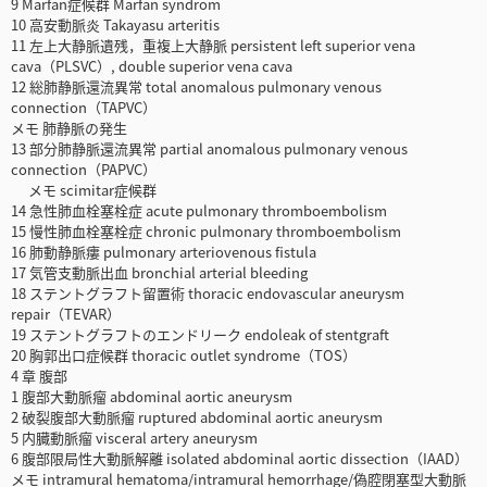
9 Marfan症候群 Marfan syndrom
10 高安動脈炎 Takayasu arteritis
11 左上大静脈遺残，重複上大静脈 persistent left superior vena
cava（PLSVC）, double superior vena cava
12 総肺静脈還流異常 total anomalous pulmonary venous
connection（TAPVC）
メモ 肺静脈の発生
13 部分肺静脈還流異常 partial anomalous pulmonary venous
connection（PAPVC）
メモ scimitar症候群
14 急性肺血栓塞栓症 acute pulmonary thromboembolism
15 慢性肺血栓塞栓症 chronic pulmonary thromboembolism
16 肺動静脈瘻 pulmonary arteriovenous fistula
17 気管支動脈出血 bronchial arterial bleeding
18 ステントグラフト留置術 thoracic endovascular aneurysm
repair（TEVAR）
19 ステントグラフトのエンドリーク endoleak of stentgraft
20 胸郭出口症候群 thoracic outlet syndrome（TOS）
4 章 腹部
1 腹部大動脈瘤 abdominal aortic aneurysm
2 破裂腹部大動脈瘤 ruptured abdominal aortic aneurysm
5 内臓動脈瘤 visceral artery aneurysm
6 腹部限局性大動脈解離 isolated abdominal aortic dissection（IAAD）
メモ intramural hematoma/intramural hemorrhage/偽腔閉塞型大動脈