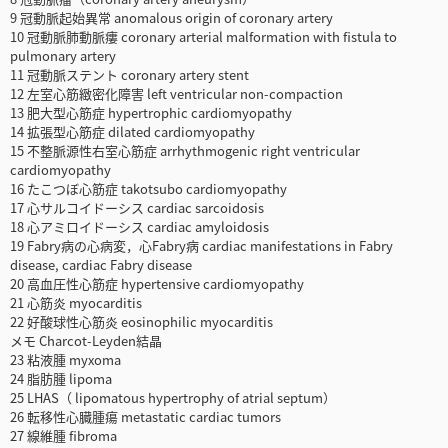
9 冠動脈起始異常 anomalous origin of coronary artery
10 冠動脈肺動脈瘻 coronary arterial malformation with fistula to
pulmonary artery
11 冠動脈ステント coronary artery stent
12 左室心筋緻密化障害 left ventricular non-compaction
13 肥大型心筋症 hypertrophic cardiomyopathy
14 拡張型心筋症 dilated cardiomyopathy
15 不整脈源性右室心筋症 arrhythmogenic right ventricular
cardiomyopathy
16 たこつぼ心筋症 takotsubo cardiomyopathy
17 心サルコイドーシス cardiac sarcoidosis
18 心アミロイドーシス cardiac amyloidosis
19 Fabry病の心病変，心Fabry病 cardiac manifestations in Fabry
disease, cardiac Fabry disease
20 高血圧性心筋症 hypertensive cardiomyopathy
21 心筋炎 myocarditis
22 好酸球性心筋炎 eosinophilic myocarditis
メモ Charcot-Leyden結晶
23 粘液腫 myxoma
24 脂肪腫 lipoma
25 LHAS（ lipomatous hypertrophy of atrial septum）
26 転移性心臓腫瘍 metastatic cardiac tumors
27 線維腫 fibroma