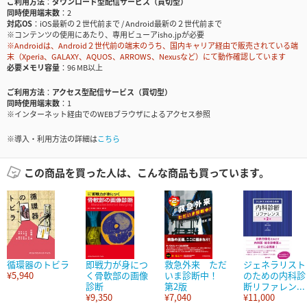
ご利用方法
ダウンロード型配信サービス（買切型）
同時使用端末数
2
対応OS
iOS最新の２世代前まで / Android最新の２世代前まで
※コンテンツの使用にあたり、専用ビューアisho.jpが必要
※Androidは、Android２世代前の端末のうち、国内キャリア経由で販売されている端
末（Xperia、GALAXY、AQUOS、ARROWS、Nexusなど）にて動作確認しています
必要メモリ容量
96 MB以上
ご利用方法
アクセス型配信サービス（買切型）
同時使用端末数
1
※インターネット経由でのWEBブラウザによるアクセス参照
※導入・利用方法の詳細は
こちら
この商品を買った人は、こんな商品も買っています。
循環器のトビラ
即戦力が身につ
救急外来 ただ
ジェネラリスト
¥5,940
く骨軟部の画像
いま診断中！
のための内科診
診断
第2版
断リファレン...
¥9,350
¥7,040
¥11,000