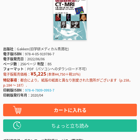
出版社
Gakken(旧学研メディカル秀潤社)
電子版ISBN
978-4-05-919786-7
電子版発売日
2022/06/06
ページ数
256ページ
判型
B5
フォーマット
PDF（パソコンへのダウンロード不可）
¥5,225
電子版販売価格：
(本体¥4,750＋税10％)
特記事項
都合により， 紙版の紙面と異なり割愛された箇所がございます（p.158，
p.184 ～ 187）．
印刷版ISBN
978-4-7809-0993-7
印刷版発行年月
2020/04
カートに入れる
ちょっと立ち読み