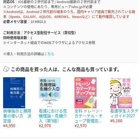
対応OS
iOS最新の２世代前まで / Android最新の２世代前まで
※コンテンツの使用にあたり、専用ビューアisho.jpが必要
※Androidは、Android２世代前の端末のうち、国内キャリア経由で販売されている端
末（Xperia、GALAXY、AQUOS、ARROWS、Nexusなど）にて動作確認しています
必要メモリ容量
10 MB以上
ご利用方法
アクセス型配信サービス（買切型）
同時使用端末数
1
※インターネット経由でのWEBブラウザによるアクセス参照
※導入・利用方法の詳細は
こちら
この商品を買った人は、こんな商品も買っています。
病棟指示と頻用
看護における危
全科 ドレーン・
看護学生スタデ
薬の使い方 決
機理論・危機介
カテーテル・チ
ィガイド2027
定版
入（第5版）
ューブ管理完...
¥6,160
¥4,950
¥2,970
¥2,970