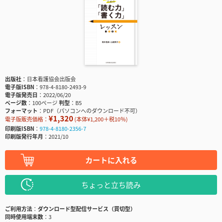
出版社
日本看護協会出版会
電子版ISBN
978-4-8180-2493-9
電子版発売日
2022/06/20
ページ数
100ページ
判型
B5
フォーマット
PDF（パソコンへのダウンロード不可）
¥1,320
電子版販売価格：
(本体¥1,200＋税10％)
印刷版ISBN
978-4-8180-2356-7
印刷版発行年月
2021/10
カートに入れる
ちょっと立ち読み
ご利用方法
ダウンロード型配信サービス（買切型）
同時使用端末数
3