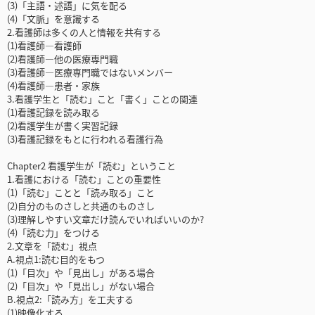
(3)「主語・述語」に気を配る
(4)「文脈」を意識する
2.看護師は多くの人と情報を共有する
(1)看護師―看護師
(2)看護師―他の医療専門職
(3)看護師―医療専門職ではないメンバー
(4)看護師―患者・家族
3.看護学生と「読む」こと「書く」ことの関連
(1)看護記録を読み取る
(2)看護学生が書く実習記録
(3)看護記録をもとに行われる看護行為
Chapter2 看護学生が「読む」ということ
1.看護における「読む」ことの重要性
(1)「読む」ことと「読み取る」こと
(2)自分のものさしと共通のものさし
(3)理解しやすい文章だけ読んでいればいいのか?
(4)「読む力」をつける
2.文章を「読む」視点
A.視点1:読む目的をもつ
(1)「目次」や「見出し」がある場合
(2)「目次」や「見出し」がない場合
B.視点2:「読み方」を工夫する
(1)映像化する