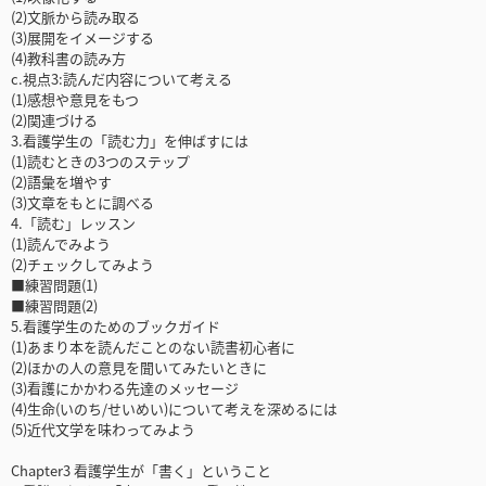
(2)文脈から読み取る
(3)展開をイメージする
(4)教科書の読み方
c.視点3:読んだ内容について考える
(1)感想や意見をもつ
(2)関連づける
3.看護学生の「読む力」を伸ばすには
(1)読むときの3つのステップ
(2)語彙を増やす
(3)文章をもとに調べる
4.「読む」レッスン
(1)読んでみよう
(2)チェックしてみよう
■練習問題(1)
■練習問題(2)
5.看護学生のためのブックガイド
(1)あまり本を読んだことのない読書初心者に
(2)ほかの人の意見を聞いてみたいときに
(3)看護にかかわる先達のメッセージ
(4)生命(いのち/せいめい)について考えを深めるには
(5)近代文学を味わってみよう
Chapter3 看護学生が「書く」ということ