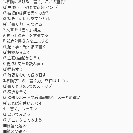
1.看護における「書く」ことの重要性
(1)主題(テーマ)と要点(ポイント)
(2)看護師は何を書くのか?
(3)読み手に伝わる文章とは
(4)「書く力」をつける
2.文章を「書く」視点
A.視点1:読み手を意識する
B.視点2:書き方を工夫する
(1)起・承・転・結で書く
(2)根拠から書く
(3)主張(結論)から書く
C.視点3:文章を読み直す
(1)推敲する
(2)時間をおいて読み直す
3.看護学生の「書く力」を伸ばすには
(1)書くときの3つのステップ
(2)感想を書く
(3)課題レポートや看護記録と、メモとの違い
(4)ことばを使いこなす
4.「書く」レッスン
(1)書いてみよう
(2)チェックしてみよう
■練習問題(3)
■練習問題(4)