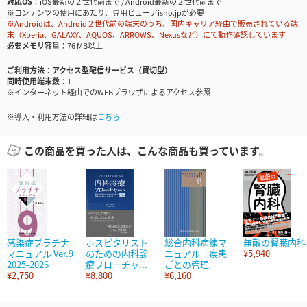
対応OS
iOS最新の２世代前まで / Android最新の２世代前まで
※コンテンツの使用にあたり、専用ビューアisho.jpが必要
※Androidは、Android２世代前の端末のうち、国内キャリア経由で販売されている端
末（Xperia、GALAXY、AQUOS、ARROWS、Nexusなど）にて動作確認しています
必要メモリ容量
76 MB以上
ご利用方法
アクセス型配信サービス（買切型）
同時使用端末数
1
※インターネット経由でのWEBブラウザによるアクセス参照
※導入・利用方法の詳細は
こちら
この商品を買った人は、こんな商品も買っています。
感染症プラチナ
ホスピタリスト
総合内科病棟マ
無敵の腎臓内科
マニュアル Ver.9
のための内科診
ニュアル 疾患
¥5,940
2025-2026
療フローチャ...
ごとの管理
¥2,750
¥8,800
¥6,160