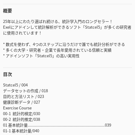
概要
25年以上にわたり選ばれ続ける、統計学入門のロングセラー！
Exelにアドインして統計解析ができるソフト「Statcel5」が多くの研究者
に使用されています！
* 数式を使わず、4つのステップに沿うだけで誰でも統計分析ができる
* 多くの大学・研究者・企業で長年愛用されている信頼と実績
* アドインソフト「Statcel5」の高い実用性
目次
Statcel5 / 004
データセットの作成 / 018
目的と方法リスト / 023
健康診断データ / 027
Exercise Course
00-1 統計的検定/030
00-2 統計的推定/038
01 基本統計量................................................................039
01-1 基本統計量/040