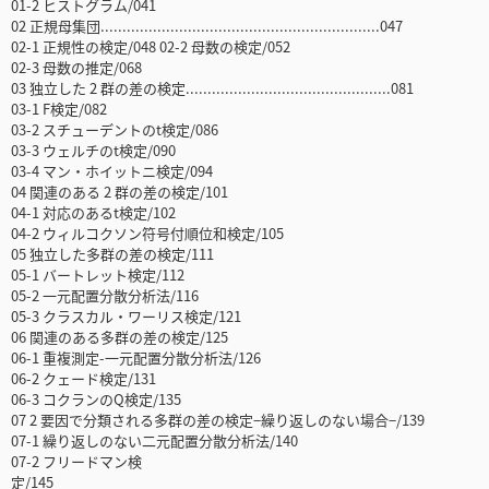
01-2 ヒストグラム/041
02 正規母集団................................................................047
02-1 正規性の検定/048 02-2 母数の検定/052
02-3 母数の推定/068
03 独立した 2 群の差の検定...............................................081
03-1 F検定/082
03-2 スチューデントのt検定/086
03-3 ウェルチのt検定/090
03-4 マン・ホイットニ検定/094
04 関連のある 2 群の差の検定/101
04-1 対応のあるt検定/102
04-2 ウィルコクソン符号付順位和検定/105
05 独立した多群の差の検定/111
05-1 バートレット検定/112
05-2 一元配置分散分析法/116
05-3 クラスカル・ワーリス検定/121
06 関連のある多群の差の検定/125
06-1 重複測定-一元配置分散分析法/126
06-2 クェード検定/131
06-3 コクランのQ検定/135
07 2 要因で分類される多群の差の検定−繰り返しのない場合−/139
07-1 繰り返しのない二元配置分散分析法/140
07-2 フリードマン検
定/145