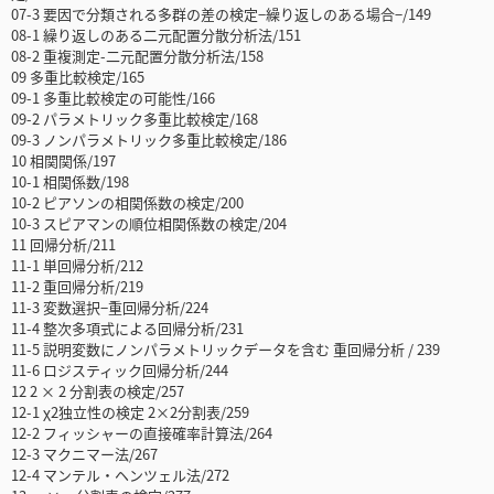
07-3 要因で分類される多群の差の検定−繰り返しのある場合−/149
08-1 繰り返しのある二元配置分散分析法/151
08-2 重複測定-二元配置分散分析法/158
09 多重比較検定/165
09-1 多重比較検定の可能性/166
09-2 パラメトリック多重比較検定/168
09-3 ノンパラメトリック多重比較検定/186
10 相関関係/197
10-1 相関係数/198
10-2 ピアソンの相関係数の検定/200
10-3 スピアマンの順位相関係数の検定/204
11 回帰分析/211
11-1 単回帰分析/212
11-2 重回帰分析/219
11-3 変数選択−重回帰分析/224
11-4 整次多項式による回帰分析/231
11-5 説明変数にノンパラメトリックデータを含む 重回帰分析 / 239
11-6 ロジスティック回帰分析/244
12 2 × 2 分割表の検定/257
12-1 χ2独立性の検定 2×2分割表/259
12-2 フィッシャーの直接確率計算法/264
12-3 マクニマー法/267
12-4 マンテル・ヘンツェル法/272