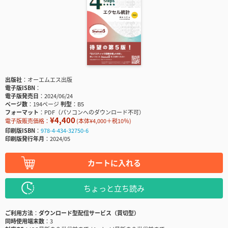
出版社
オーエムエス出版
電子版ISBN
電子版発売日
2024/06/24
ページ数
194ページ
判型
B5
フォーマット
PDF（パソコンへのダウンロード不可）
¥4,400
電子版販売価格：
(本体¥4,000＋税10％)
印刷版ISBN
978-4-434-32750-6
印刷版発行年月
2024/05
カートに入れる
ちょっと立ち読み
ご利用方法
ダウンロード型配信サービス（買切型）
同時使用端末数
3