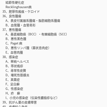
結節性硬化症
Recklinghausen病
35、肥厚性瘢痕・ケロイド
36、良性腫瘍
A、表皮付属器系腫瘍・脂肪細胞系腫瘍
B、血管腫・血管奇形
37、悪性腫瘍
A、基底細胞癌（BCC）・有棘細胞癌（SCC）
B、悪性黒色腫
C、Paget 病
D、悪性リンパ腫（菌状息肉症）
E、血管肉腫
38、感染症
A、単純ヘルペス
B、帯状疱疹
C、尋常性疣贅
D、壊死性筋膜炎
E、真菌症
F、足白癬
G、性感染症
H、疥 癬
I、小児の感染症（伝染性膿痂疹など）
39、抗がん薬の皮膚障害
40、皮膚科心身症