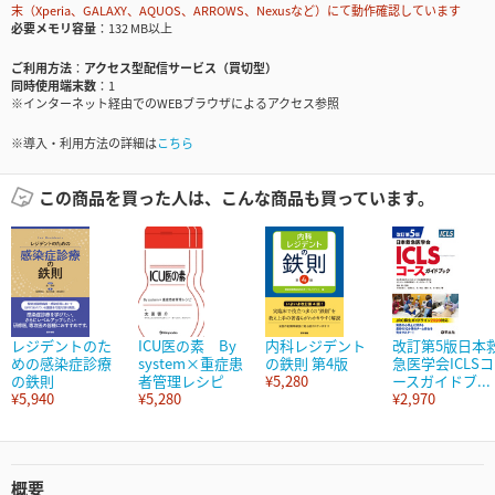
末（Xperia、GALAXY、AQUOS、ARROWS、Nexusなど）にて動作確認しています
必要メモリ容量
132 MB以上
ご利用方法
アクセス型配信サービス（買切型）
同時使用端末数
1
※インターネット経由でのWEBブラウザによるアクセス参照
※導入・利用方法の詳細は
こちら
この商品を買った人は、こんな商品も買っています。
レジデントのた
ICU医の素 By
内科レジデント
改訂第5版日本
めの感染症診療
system×重症患
の鉄則 第4版
急医学会ICLSコ
の鉄則
者管理レシピ
¥5,280
ースガイドブ...
¥5,940
¥5,280
¥2,970
概要