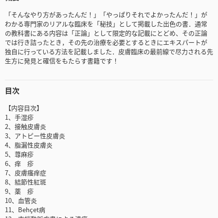
「そんなやり方があったんだ！」「やっぱりそれでよかったんだ！」が
わかる専門家のリアルな臨床を「秘技」として掲載した出色の書．通常
の教科書にある内容は「正論」として限定的な記載にとどめ、その正論
では行き詰ったとき，その先の治療を必要とするときにエキスパートが
独自に行っている方法を記載しました．皮膚臨床の最前線で尽力される先
生方に発見と確信をもたらす書籍です！
目次
【内容目次】
1、手湿疹
2、接触皮膚炎
3、アトピー性皮膚炎
4、脂漏性皮膚炎
5、蕁麻疹
6、痒 疹
7、皮膚瘙痒症
8、結節性紅斑
9、薬 疹
10、血管炎
11、Behçet病