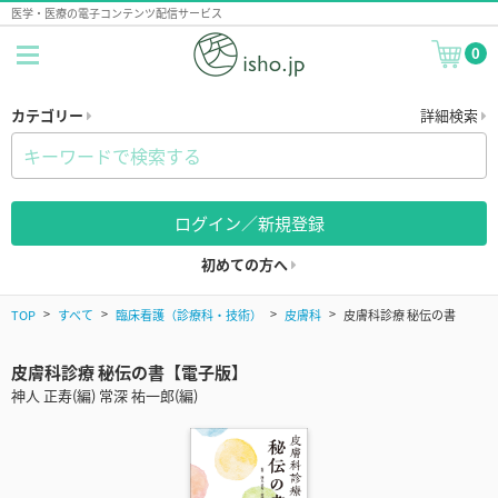
医学・医療の電子コンテンツ配信サービス
0
カテゴリー
詳細検索
ログイン／新規登録
初めての方へ
TOP
すべて
臨床看護（診療科・技術）
皮膚科
皮膚科診療 秘伝の書
皮膚科診療 秘伝の書【電子版】
神人 正寿(編) 常深 祐一郎(編)