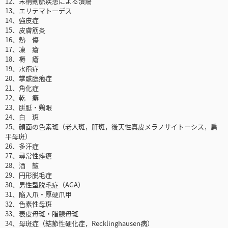
12、末梢動脈疾患による潰瘍
13、エリテマトーデス
14、強皮症
15、皮膚筋炎
16、熱 傷
17、凍 瘡
18、褥 瘡
19、水疱症
20、掌蹠膿疱症
21、角化症
22、乾 癬
23、胼胝・鶏眼
24、白 斑
25、顔面の色素斑（老人斑，肝斑，後天性真皮メラノサイトーシス，扁
平母斑）
26、多汗症
27、尋常性痤瘡
28、酒 皶
29、円形脱毛症
30、男性型脱毛症（AGA）
31、陥入爪・厚硬爪甲
32、色素性母斑
33、表皮母斑・脂腺母斑
34、母斑症（結節性硬化症，Recklinghausen病）