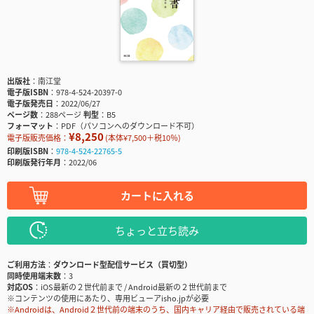
出版社
南江堂
電子版ISBN
978-4-524-20397-0
電子版発売日
2022/06/27
ページ数
288ページ
判型
B5
フォーマット
PDF（パソコンへのダウンロード不可）
¥8,250
電子版販売価格：
(本体¥7,500＋税10％)
印刷版ISBN
978-4-524-22765-5
印刷版発行年月
2022/06
カートに入れる
ちょっと立ち読み
ご利用方法
ダウンロード型配信サービス（買切型）
同時使用端末数
3
対応OS
iOS最新の２世代前まで / Android最新の２世代前まで
※コンテンツの使用にあたり、専用ビューアisho.jpが必要
※Androidは、Android２世代前の端末のうち、国内キャリア経由で販売されている端