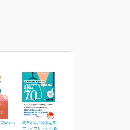
 完全マス
明日からの診療を変える
プライマリ・ケア/総合診...