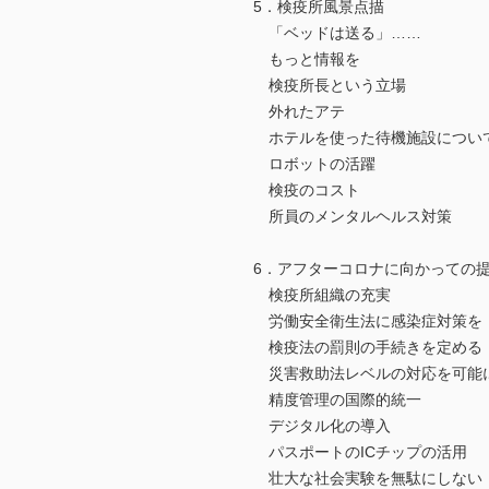
5．検疫所風景点描
「ベッドは送る」……
もっと情報を
検疫所長という立場
外れたアテ
ホテルを使った待機施設につい
ロボットの活躍
検疫のコスト
所員のメンタルヘルス対策
6．アフターコロナに向かっての
検疫所組織の充実
労働安全衛生法に感染症対策を
検疫法の罰則の手続きを定める
災害救助法レベルの対応を可能
精度管理の国際的統一
デジタル化の導入
パスポートのICチップの活用
壮大な社会実験を無駄にしない