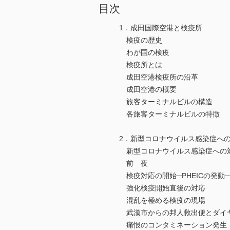
目次
1．成田国際空港と検疫所
検疫の歴史
わが国の検疫
検疫所とは
成田空港検疫所の沿革
成田空港の概要
旅客ターミナルビルの構造
各旅客ターミナルビルの特徴
2．新型コロナウイルス感染症へ
新型コロナウイルス感染症への
前 夜
検疫対応の開始─PHEICの発動─
強化検疫開始直後の対応
混乱を極める検疫の現場
武漢市からの邦人救出便とダイ
痛恨のコンタミネーション発生