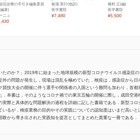
染症診療の手引き編集委員
板場 英行(他訳)
種村 正(編)
(編著)
医学書院
医学書院
ーニュ
¥7,480
¥5,500
,430
いたのか？」2019年に始まった地球規模の新型コロナウイルス感染症
定外の問題が発生し，現場は混乱を極めていた．検疫は，感染症から日
ク競技大会の開催に伴う選手や関係者の入国という難問も加わり，首都
た．本書は，そのようなコロナ禍での東京五輪の開催に際し，成田空港
の実際と具体的な問題解決の過程を詳細に記した書籍である．新型コロ
ているが，検疫業務の目的やその実践についての認知度はいまだ高いと
経験から導き出された実践知を提言としてまとめた貴重な一冊である．