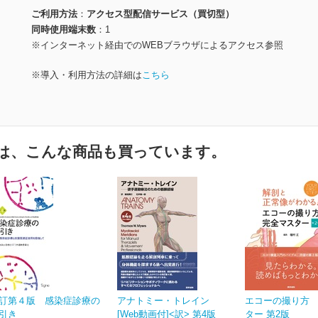
ご利用方法
アクセス型配信サービス（買切型）
同時使用端末数
1
※インターネット経由でのWEBブラウザによるアクセス参照
※導入・利用方法の詳細は
こちら
は、こんな商品も買っています。
訂第４版 感染症診療の
アナトミー・トレイン
エコーの撮り方
引き
[Web動画付]<訳> 第4版
ター 第2版