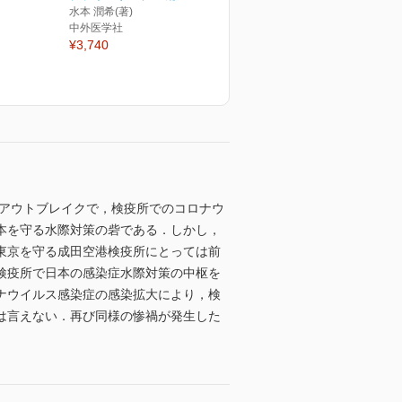
水本 潤希(著)
中外医学社
¥3,740
のアウトブレイクで，検疫所でのコロナウ
本を守る水際対策の砦である．しかし，
東京を守る成田空港検疫所にとっては前
検疫所で日本の感染症水際対策の中枢を
ナウイルス感染症の感染拡大により，検
は言えない．再び同様の惨禍が発生した