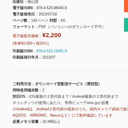
出版社
南山堂
電子版ISBN
978-4-525-98445-8
電子版発売日
2022/07/18
ページ数
142ページ
判型
A5
フォーマット
PDF（パソコンへのダウンロード不可）
¥2,200
電子版販売価格：
(本体¥2,000＋税10％)
印刷版ISBN
978-4-525-18491-9
印刷版発行年月
2022/07
ご利用方法
ダウンロード型配信サービス（買切型）
同時使用端末数
2
対応OS
iOS最新の２世代前まで / Android最新の２世代前まで
※コンテンツの使用にあたり、専用ビューアisho.jpが必要
※Androidは、Android２世代前の端末のうち、国内キャリア経由で販
AQUOS、ARROWS、Nexusなど）にて動作確認しています
必要メモリ容量
16 MB以上