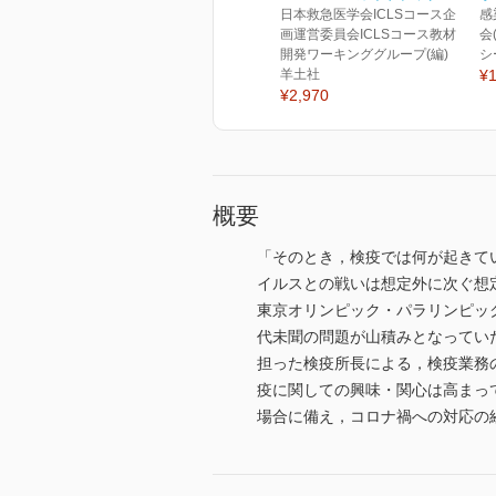
日本救急医学会ICLSコース企
感
画運営委員会ICLSコース教材
会
開発ワーキンググループ(編)
シ
羊土社
¥1
¥2,970
概要
「そのとき，検疫では何が起きて
イルスとの戦いは想定外に次ぐ想
東京オリンピック・パラリンピッ
代未聞の問題が山積みとなってい
担った検疫所長による，検疫業務
疫に関しての興味・関心は高まっ
場合に備え，コロナ禍への対応の