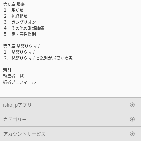
第６章 腫瘍
１）脂肪腫
２）神経鞘腫
３）ガングリオン
４）その他の軟部腫瘍
５）良・悪性鑑別
第７章 関節リウマチ
１）関節リウマチ
２）関節リウマチと鑑別が必要な疾患
索引
執筆者一覧
編者プロフィール
isho.jpアプリ
カテゴリー
アカウントサービス