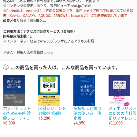
対応OS
iOS最新の２世代前まで / Android最新の２世代前まで
※コンテンツの使用にあたり、専用ビューアisho.jpが必要
※Androidは、Android２世代前の端末のうち、国内キャリア経由で販売されている端
末（Xperia、GALAXY、AQUOS、ARROWS、Nexusなど）にて動作確認しています
必要メモリ容量
66 MB以上
ご利用方法
アクセス型配信サービス（買切型）
同時使用端末数
1
※インターネット経由でのWEBブラウザによるアクセス参照
※導入・利用方法の詳細は
こちら
この商品を買った人は、こんな商品も買っています。
ホスピタリスト
内科レジデント
病棟指示と頻用
ジェネラリスト
のための内科診
の鉄則 第4版
薬の使い方 決
のための内科診
療フローチャ...
¥5,280
定版
断リファレン...
¥8,800
¥4,950
¥11,000