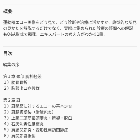
概要
運動器エコー画像をどう見て、どう診断や治療に活かすか．典型的な所見
の見かたを解説するだけでなく、実際に集められた診療の疑問への解説
もQ&A形式で掲載．エキスパートの考え方がわかる1冊．
目次
編集の序
第１章 頚部 腕神経叢
１）肋骨骨折
２）胸郭出口症候群
第２章 肩
１）肩関節に対するエコーの基本走査
２）肩腱板断裂（滑液包炎）
３）上腕二頭筋長頭腱炎・断裂・脱臼
４）石灰沈着性腱板炎
５）肩鎖関節炎・変形性肩鎖関節症
６）肩関節唇損傷