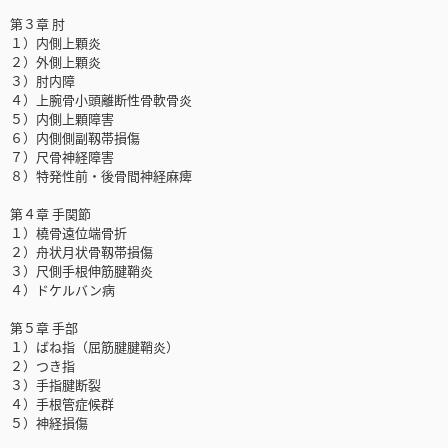
第３章 肘
１）内側上顆炎
２）外側上顆炎
３）肘内障
４）上腕骨小頭離断性骨軟骨炎
５）内側上顆障害
６）内側側副靱帯損傷
７）尺骨神経障害
８）特発性前・後骨間神経麻痺
第４章 手関節
１）橈骨遠位端骨折
２）舟状月状骨靱帯損傷
３）尺側手根伸筋腱鞘炎
４）ドケルバン病
第５章 手部
１）ばね指（屈筋腱腱鞘炎）
２）つき指
３）手指腱断裂
４）手根管症候群
５）神経損傷