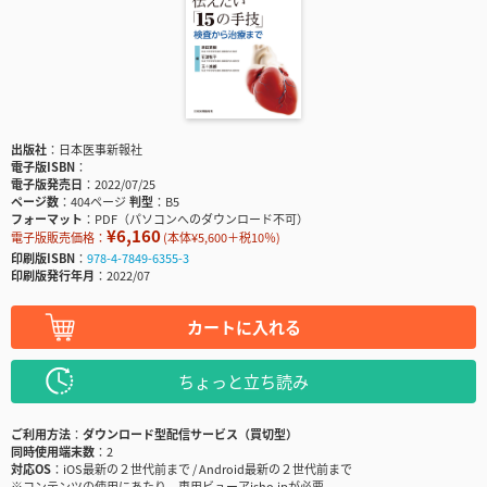
出版社
日本医事新報社
電子版ISBN
電子版発売日
2022/07/25
ページ数
404ページ
判型
B5
フォーマット
PDF（パソコンへのダウンロード不可）
¥6,160
電子版販売価格：
(本体¥5,600＋税10％)
印刷版ISBN
978-4-7849-6355-3
印刷版発行年月
2022/07
カートに入れる
ちょっと立ち読み
ご利用方法
ダウンロード型配信サービス（買切型）
同時使用端末数
2
対応OS
iOS最新の２世代前まで / Android最新の２世代前まで
※コンテンツの使用にあたり、専用ビューアisho.jpが必要