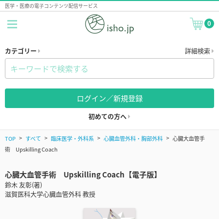
医学・医療の電子コンテンツ配信サービス
0
カテゴリー
詳細検索
ログイン／新規登録
初めての方へ
TOP
すべて
臨床医学・外科系
心臓血管外科・胸部外科
心臓大血管手
術 Upskilling Coach
心臓大血管手術 Upskilling Coach【電子版】
鈴木 友彰(著)
滋賀医科大学心臓血管外科 教授