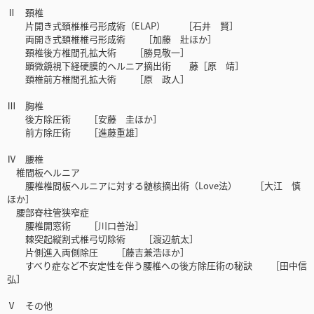
Ⅱ 頚椎
片開き式頚椎椎弓形成術（ELAP） ［石井 賢］
両開き式頚椎椎弓形成術 ［加藤 壯ほか］
頚椎後方椎間孔拡大術 ［勝見敬一］
顕微鏡視下経硬膜的ヘルニア摘出術 藤［原 靖］
頚椎前方椎間孔拡大術 ［原 政人］
Ⅲ 胸椎
後方除圧術 ［安藤 圭ほか］
前方除圧術 ［進藤重雄］
Ⅳ 腰椎
椎間板ヘルニア
腰椎椎間板ヘルニアに対する髄核摘出術（Love法） ［大江 慎
ほか］
腰部脊柱管狭窄症
腰椎開窓術 ［川口善治］
棘突起縦割式椎弓切除術 ［渡辺航太］
片側進入両側除圧 ［藤吉兼浩ほか］
すべり症など不安定性を伴う腰椎への後方除圧術の秘訣 ［田中信
弘］
Ⅴ その他