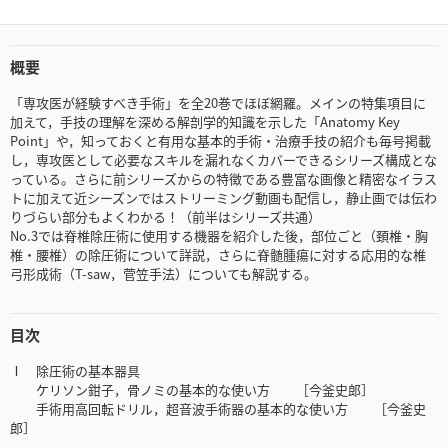
概要
「専攻医が経験すべき手術」を全20巻でほぼ網羅。メインの特集項目に
加えて，手技の理解を深める解剖学的知識を示した「Anatomy Key
Point」や，知っておくと有用な基本的手術・治療手技の紹介も毎号掲載
し，専攻医として必要なスキルを漏れなくカバーできるシリーズ構成とな
っている。さらに前シリーズからの特徴である豊富な画像と精密なイラス
トに加えて近シーズンではストリーミング動画も配信し，静止画では伝わ
りづらい部分もよくわかる！（前半はシリーズ共通）
No.3では脊椎除圧術に使用する機器を紹介した後，部位ごと（頚椎・胸
椎・腰椎）の除圧術について詳説，さらに脊髄腫瘍に対する応用的な椎
弓形成術（T-saw，菅笠手法）についても解説する。
目次
Ⅰ 除圧術の基本器具
ケリソン鉗子，骨ノミの基本的な使い方 ［今釜史郎］
手術用高回転ドリル，超音波手術器の基本的な使い方 ［今釜史
郎］