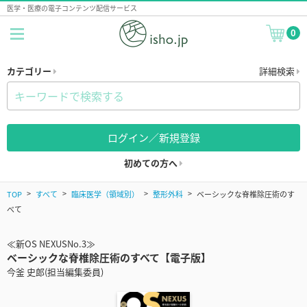
医学・医療の電子コンテンツ配信サービス
0
カテゴリー
詳細検索
ログイン／新規登録
初めての方へ
TOP
すべて
臨床医学（領域別）
整形外科
ベーシックな脊椎除圧術のす
べて
≪新OS NEXUSNo.3≫
ベーシックな脊椎除圧術のすべて【電子版】
今釜 史郎(担当編集委員)