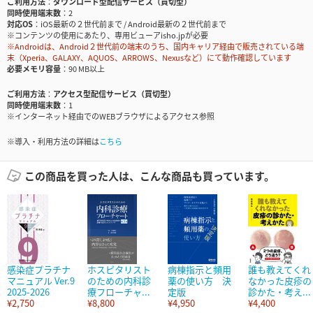
ご利用方法
ダウンロード型配信サービス（買切型）
同時使用端末数
2
対応OS
iOS最新の２世代前まで / Android最新の２世代前まで
※コンテンツの使用にあたり、専用ビューアisho.jpが必要
※Androidは、Android２世代前の端末のうち、国内キャリア経由で販売されている端
末（Xperia、GALAXY、AQUOS、ARROWS、Nexusなど）にて動作確認しています
必要メモリ容量
90 MB以上
ご利用方法
アクセス型配信サービス（買切型）
同時使用端末数
1
※インターネット経由でのWEBブラウザによるアクセス参照
※導入・利用方法の詳細は
こちら
この商品を買った人は、こんな商品も買っています。
感染症プラチナ
ホスピタリスト
病棟指示と頻用
誰も教えてくれ
マニュアル Ver.9
のための内科診
薬の使い方 決
なかった皮疹の
2025-2026
療フローチャ...
定版
診かた・考え...
¥2,750
¥8,800
¥4,950
¥4,400