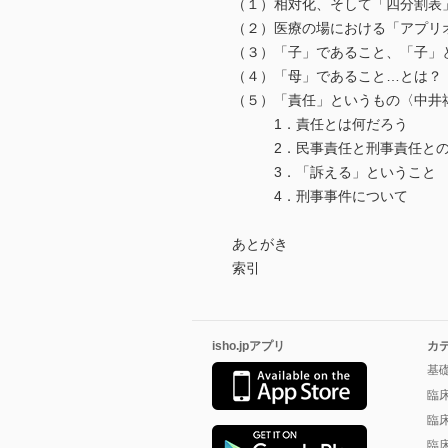
（１）相対化、そして「四分割表
（２）医療の場における「アプリ
（３）「子」であること、「子」
（４）「母」であること…とは？
（５）「責任」というもの〈中井
1．責任とは何だろう
2．民事責任と刑事責任との
3．「訴える」ということ
4．刑事事件について
あとがき
索引
isho.jpアプリ
カ
基
臨
臨
臨