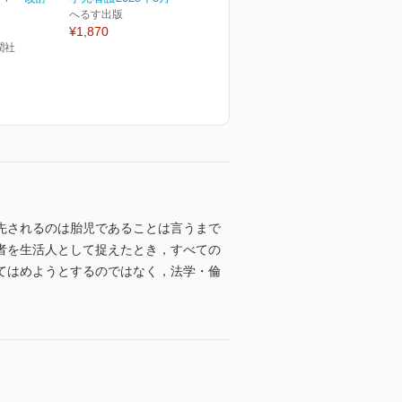
へるす出版
¥1,870
潤社
先されるのは胎児であることは言うまで
者を生活人として捉えたとき，すべての
てはめようとするのではなく，法学・倫