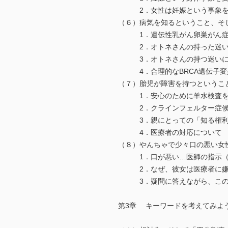
2．女性は妊娠という事象をpos
（６）病気を知るということ、そ
1．遺伝性乳がん卵巣がん症候
2．オトネさんの持った迷い
3．オトネさんの持つ迷いに
4．合理的なBRCA遺伝子変
（７）胎児が障害を持つというこ
1．安心のために羊水検査を
2．クラインフェルター症候群
3．親にとっての「知る権利」
4．医療者の対応について
（８）やんちゃで少々口の悪い女
1．口が悪い…医師の指示（要
2．なぜ、彼女は医療者に嫌
3．疑問に答えながら、この女
第3章 キーワードを考えてみよ