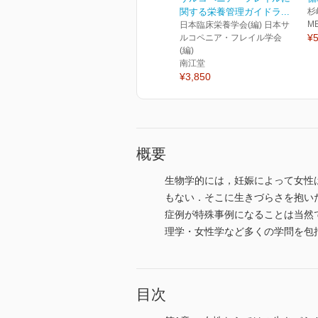
関する栄養管理ガイドラ...
杉
M
日本臨床栄養学会(編) 日本サ
¥5
ルコペニア・フレイル学会
(編)
南江堂
¥3,850
概要
生物学的には，妊娠によって女性
もない．そこに生きづらさを抱い
症例が特殊事例になることは当然
理学・女性学など多くの学問を包
目次