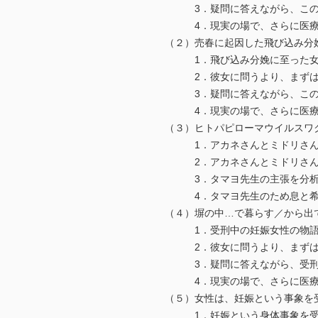
3．疑問に答えながら、この女
4．現実の場で、さらに医療者
（２）売春に起因した飛び込み分
1．飛び込み分娩に至った女
2．彼女に問うより、まずは
3．疑問に答えながら、この女
4．現実の場で、さらに医療者
（３）ヒトパピローマウイルスワ
1．アカネさんとミドリさん
2．アカネさんとミドリさん
3．タマヨ先生の主張を分析
4．タマヨ先生のため息と希
（４）塀の中…で暮らす／から出
1．受刑中の妊娠女性の物語
2．彼女に問うより、まずは
3．疑問に答えながら、受刑中
4．現実の場で、さらに医療者
（５）女性は、妊娠という事象を
1．妊娠という身体事象を受け