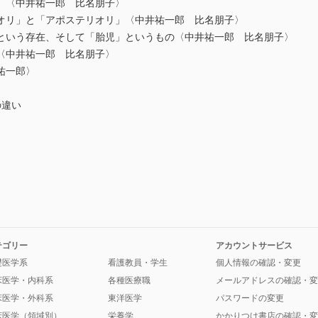
」〈中井祐一郎 比名朋子〉
オリ」と「アポステリオリ」〈中井祐一郎 比名朋子〉
という存在、そして「胎児」というもの〈中井祐一郎 比名朋子〉
〈中井祐一郎 比名朋子〉
祐一郎〉
違い
テゴリー
アカウントサービス
礎医学系
看護教員・学生
個人情報の確認・変更
床医学・内科系
各種医療職
メールアドレスの確認・変
床医学・外科系
東洋医学
パスワードの変更
床医学（領域別）
栄養学
かかりつけ書店の確認・変