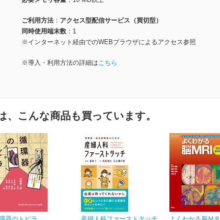
ご利用方法
アクセス型配信サービス（買切型）
同時使用端末数
1
※インターネット経由でのWEBブラウザによるアクセス参照
※導入・利用方法の詳細は
こちら
は、こんな商品も買っています。
環器のトビラ
産婦人科ファーストタッチ
よくわかる脳Ｍ