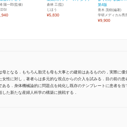
崎 陽一郎(監修)
倉林 工(監)
第4版
EDSI
じほう
青木 茂樹(編著)
,940
¥5,830
学研メディカル秀
¥9,900
は母となる．もちろん胎児も母も大事との建前はあるものの，実際に優
た女性に対し，著者らは多元的な視点からの介入を試みる．目の前の患
である．身体機械論的に問題点を純化し既存のテンプレートに患者を当
括した新たな産婦人科学の構築に挑戦する．