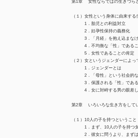
第1章 女性ならではの生きづら
（１）女性という身体に由来する
1．胎児との利益対立
2．妊孕性保持の義務化
3．「月経」を抱え込まなけ
4．不均衡な「性」であること
5．女性であることの肯定
（２）女というジェンダーによっ
1．ジェンダーとは
2．「母性」という社会的な
3．保護される「性」である
4．女に対峙する男の眼差
第2章 いろいろな生き方をして
（１）10人の子を持つというこ
1．まず、10人の子を持つ女
2．彼女に問うより、まずは