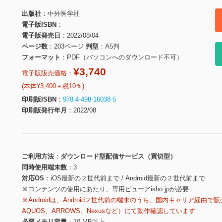
出版社
中外医学社
電子版ISBN
電子版発売日
2022/08/04
ページ数
203ページ
判型
A5判
フォーマット
PDF（パソコンへのダウンロード不可）
¥3,740
電子版販売価格：
(本体¥3,400＋税10％)
印刷版ISBN
978-4-498-16038-5
印刷版発行年月
2022/08
ご利用方法
ダウンロード型配信サービス（買切型）
同時使用端末数
3
対応OS
iOS最新の２世代前まで / Android最新の２世代前まで
※コンテンツの使用にあたり、専用ビューアisho.jpが必要
※Androidは、Android２世代前の端末のうち、国内キャリア経由で販
AQUOS、ARROWS、Nexusなど）にて動作確認しています
必要メモリ容量
10 MB以上