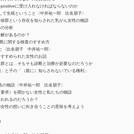
itiveに受け入れなければならないのか
して生殖ということ〈中井祐一郎 比名朋子〉
群という存在を知らされた乳がん女性の物語
の分析
解があるのか？
異に関する検査のすすめ方
と〈比名朋子 中井祐一郎〉
すすめられた女性のお話
とは…そもそも診断と治療が必要なのだろうか
と子の「（親に）知らされないでいる権利」
性の物語〈中井祐一郎 比名朋子〉
求）を聞かない女性と私たちの物語
われるのだろうか？
性の想いに向き合うことの意味を考えよう
う