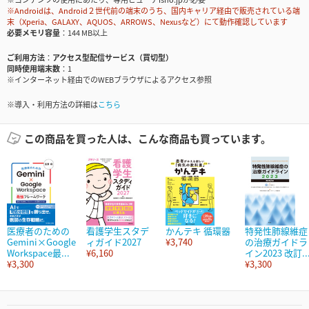
※Androidは、Android２世代前の端末のうち、国内キャリア経由で販売されている端
末（Xperia、GALAXY、AQUOS、ARROWS、Nexusなど）にて動作確認しています
必要メモリ容量
144 MB以上
ご利用方法
アクセス型配信サービス（買切型）
同時使用端末数
1
※インターネット経由でのWEBブラウザによるアクセス参照
※導入・利用方法の詳細は
こちら
この商品を買った人は、こんな商品も買っています。
医療者のための
看護学生スタデ
かんテキ 循環器
特発性肺線維症
Gemini×Google
ィガイド2027
¥3,740
の治療ガイドラ
Workspace最...
¥6,160
イン2023 改訂..
¥3,300
¥3,300