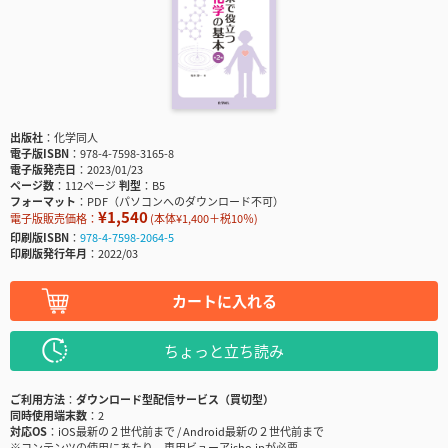
出版社
化学同人
電子版ISBN
978-4-7598-3165-8
電子版発売日
2023/01/23
ページ数
112ページ
判型
B5
フォーマット
PDF（パソコンへのダウンロード不可）
¥1,540
電子版販売価格：
(本体¥1,400＋税10％)
印刷版ISBN
978-4-7598-2064-5
印刷版発行年月
2022/03
カートに入れる
ちょっと立ち読み
ご利用方法
ダウンロード型配信サービス（買切型）
同時使用端末数
2
対応OS
iOS最新の２世代前まで / Android最新の２世代前まで
※コンテンツの使用にあたり、専用ビューアisho.jpが必要