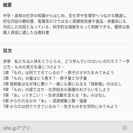
概要
中学・高校の化学の知識からはじめ、生化学や生理学へつなげる橋渡し
的な内容の教科書．看護系だけではなく医療技術者や食品・栄養系にも
対応した内容となっている．科学的な根拠をもって判断できる，優秀な医
療人育成に適したな教科書
目次
序章 私たちは人体をどうとらえ，どう学んでいけばいいのだろう？ー学
び方・ものの見方を身につけよう―
1章 「もの」は何でできているの？―原子のすがたをみてみよう
2章 「もの」の量はどう表す？―原子量と分子量
3章 放射能はなぜ体に悪い？―毒にも薬にもなる「放射能」のはなし
4章 「もの」の成り立ち―化学結合の基礎のおさらいをしよう
5章 「水」ってすごい！―生命活動を支える「水」のはなし
6章 からだのなかの「水」―浸透現象と酸・塩基
7章 からだは何でできているの？―生きものを化学的にみてみよう
isho.jpアプリ