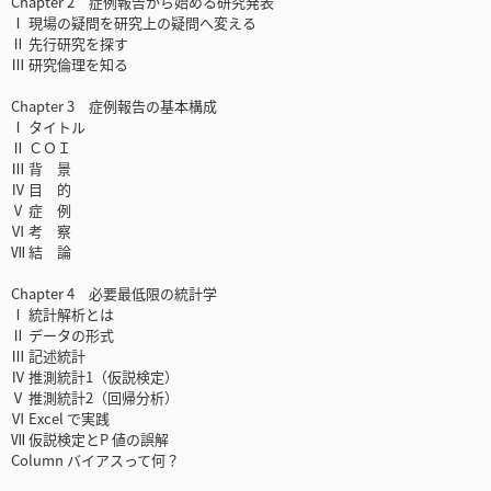
Chapter 2 症例報告から始める研究発表
Ⅰ 現場の疑問を研究上の疑問へ変える
Ⅱ 先行研究を探す
Ⅲ 研究倫理を知る
Chapter 3 症例報告の基本構成
Ⅰ タイトル
Ⅱ ＣＯＩ
Ⅲ 背 景
Ⅳ 目 的
Ⅴ 症 例
Ⅵ 考 察
Ⅶ 結 論
Chapter 4 必要最低限の統計学
Ⅰ 統計解析とは
Ⅱ データの形式
Ⅲ 記述統計
Ⅳ 推測統計1（仮説検定）
Ⅴ 推測統計2（回帰分析）
Ⅵ Excel で実践
Ⅶ 仮説検定とP 値の誤解
Column バイアスって何？