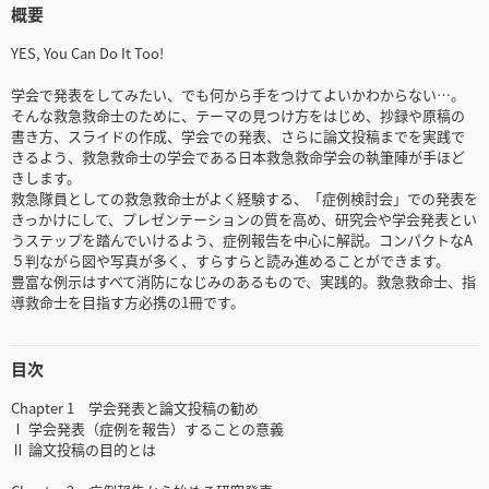
概要
YES, You Can Do It Too!
学会で発表をしてみたい、でも何から手をつけてよいかわからない…。
そんな救急救命士のために、テーマの見つけ方をはじめ、抄録や原稿の
書き方、スライドの作成、学会での発表、さらに論文投稿までを実践で
きるよう、救急救命士の学会である日本救急救命学会の執筆陣が手ほど
きします。
救急隊員としての救急救命士がよく経験する、「症例検討会」での発表を
きっかけにして、プレゼンテーションの質を高め、研究会や学会発表とい
うステップを踏んでいけるよう、症例報告を中心に解説。コンパクトなA
５判ながら図や写真が多く、すらすらと読み進めることができます。
豊富な例示はすべて消防になじみのあるもので、実践的。救急救命士、指
導救命士を目指す方必携の1冊です。
目次
Chapter 1 学会発表と論文投稿の勧め
Ⅰ 学会発表（症例を報告）することの意義
Ⅱ 論文投稿の目的とは