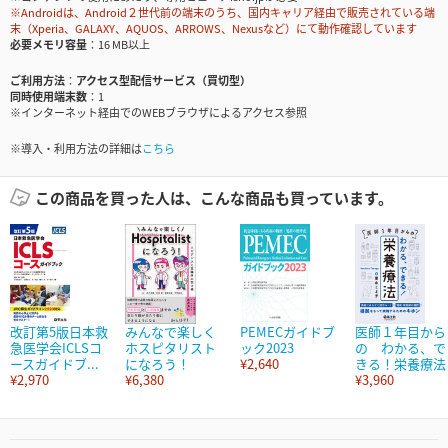
※Androidは、Android２世代前の端末のうち、国内キャリア経由で販売されている端
末（Xperia、GALAXY、AQUOS、ARROWS、Nexusなど）にて動作確認しています
必要メモリ容量
16 MB以上
ご利用方法
アクセス型配信サービス（買切型）
同時使用端末数
1
※インターネット経由でのWEBブラウザによるアクセス参照
※導入・利用方法の詳細は
こちら
この商品を買った人は、こんな商品も買っています。
改訂第5版日本救
みんなで楽しく
PEMECガイドブ
医師１年目から
急医学会ICLSコ
ホスピタリスト
ック2023
の わかる、で
ースガイドブ...
になろう！
¥2,640
きる！栄養療法
¥2,970
¥6,380
¥3,960