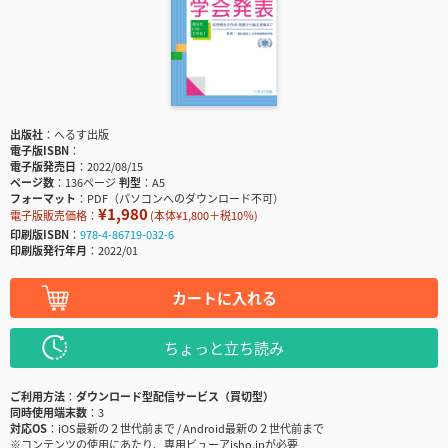
出版社
へるす出版
電子版ISBN
電子版発売日
2022/08/15
ページ数
136ページ
判型
A5
フォーマット
PDF（パソコンへのダウンロード不可）
¥1,980
電子版販売価格：
(本体¥1,800＋税10％)
印刷版ISBN
978-4-86719-032-6
印刷版発行年月
2022/01
カートに入れる
ちょっと立ち読み
ご利用方法
ダウンロード型配信サービス（買切型）
同時使用端末数
3
対応OS
iOS最新の２世代前まで / Android最新の２世代前まで
※コンテンツの使用にあたり、専用ビューアisho.jpが必要