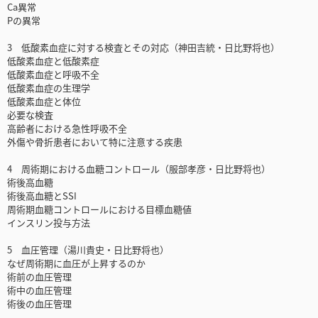
Ca異常
Pの異常
3 低酸素血症に対する検査とその対応（神田吉統・日比野将也）
低酸素血症と低酸素症
低酸素血症と呼吸不全
低酸素血症の生理学
低酸素血症と体位
必要な検査
高齢者における急性呼吸不全
外傷や骨折患者において特に注意する疾患
4 周術期における血糖コントロール（服部孝彦・日比野将也）
術後高血糖
術後高血糖とSSI
周術期血糖コントロールにおける目標血糖値
インスリン投与方法
5 血圧管理（湯川貴史・日比野将也）
なぜ周術期に血圧が上昇するのか
術前の血圧管理
術中の血圧管理
術後の血圧管理