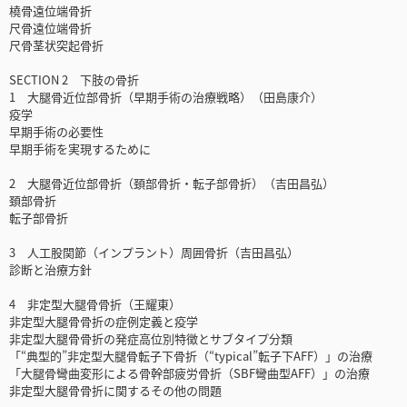
橈骨遠位端骨折
尺骨遠位端骨折
尺骨茎状突起骨折
SECTION 2 下肢の骨折
1 大腿骨近位部骨折（早期手術の治療戦略）（田島康介）
疫学
早期手術の必要性
早期手術を実現するために
2 大腿骨近位部骨折（頚部骨折・転子部骨折）（吉田昌弘）
頚部骨折
転子部骨折
3 人工股関節（インプラント）周囲骨折（吉田昌弘）
診断と治療方針
4 非定型大腿骨骨折（王耀東）
非定型大腿骨骨折の症例定義と疫学
非定型大腿骨骨折の発症高位別特徴とサブタイプ分類
「“典型的”非定型大腿骨転子下骨折（“typical”転子下AFF）」の治療
「大腿骨彎曲変形による骨幹部疲労骨折（SBF彎曲型AFF）」の治療
非定型大腿骨骨折に関するその他の問題