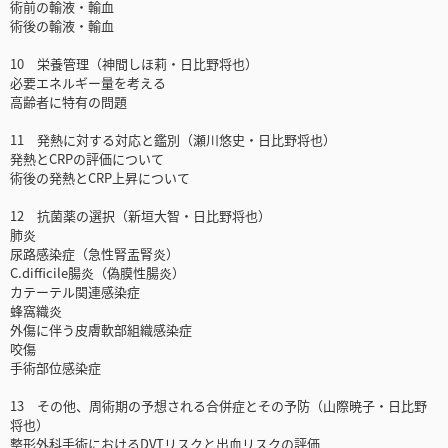
術前の輸液・輸血
術後の輸液・輸血
10 栄養管理（神間しほ莉・日比野将也）
必要エネルギー量を考える
高齢者に特有の問題
11 発熱に対する対応と鑑別（瀬川悠史・日比野将也）
発熱とCRPの評価について
術後の発熱とCRP上昇について
12 抗菌薬の選択（新垣大智・日比野将也）
肺炎
尿路感染症（急性腎盂腎炎）
C.difficile腸炎（偽膜性腸炎）
カテーテル関連感染症
蜂窩織炎
外傷に伴う皮膚軟部組織感染症
咬傷
手術部位感染症
13 その他、周術期の予想される合併症とその予防（山際暁子・日比野
将也）
整形外科手術におけるDVTリスクと出血リスクの評価