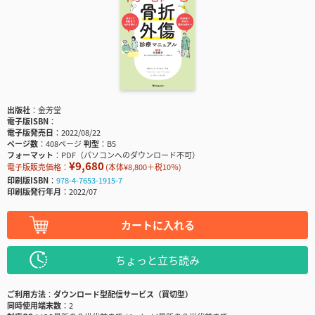
出版社
金芳堂
電子版ISBN
電子版発売日
2022/08/22
ページ数
408ページ
判型
B5
フォーマット
PDF（パソコンへのダウンロード不可）
¥9,680
電子版販売価格：
(本体¥8,800＋税10％)
印刷版ISBN
978-4-7653-1915-7
印刷版発行年月
2022/07
カートに入れる
ちょっと立ち読み
ご利用方法
ダウンロード型配信サービス（買切型）
同時使用端末数
2