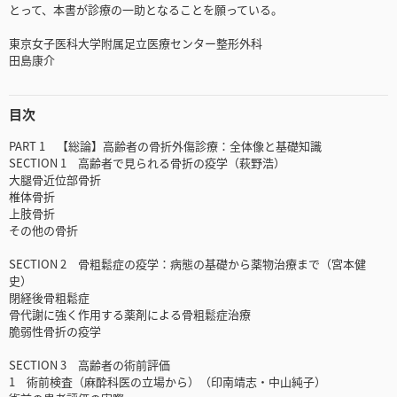
とって、本書が診療の一助となることを願っている。
東京女子医科大学附属足立医療センター整形外科
田島康介
目次
PART 1 【総論】高齢者の骨折外傷診療：全体像と基礎知識
SECTION 1 高齢者で見られる骨折の疫学（萩野浩）
大腿骨近位部骨折
椎体骨折
上肢骨折
その他の骨折
SECTION 2 骨粗鬆症の疫学：病態の基礎から薬物治療まで（宮本健
史）
閉経後骨粗鬆症
骨代謝に強く作用する薬剤による骨粗鬆症治療
脆弱性骨折の疫学
SECTION 3 高齢者の術前評価
1 術前検査（麻酔科医の立場から）（印南靖志・中山純子）