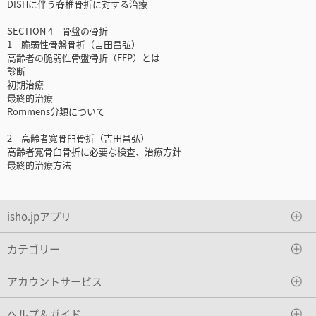
DISHに伴う脊椎骨折に対する治療
SECTION 4 骨盤の骨折
1 脆弱性骨盤骨折（吉田昌弘）
高齢者の脆弱性骨盤骨折（FFP）とは
診断
初期治療
最終的治療
Rommens分類について
2 高齢者寛骨臼骨折（吉田昌弘）
高齢者寛骨臼骨折に必要な検査、治療方針
最終的治療方法
isho.jpアプリ
カテゴリー
アカウントサービス
ヘルプ＆ガイド