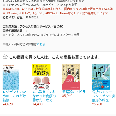
対応OS
iOS最新の２世代前まで / Android最新の２世代前まで
※コンテンツの使用にあたり、専用ビューアisho.jpが必要
※Androidは、Android２世代前の端末のうち、国内キャリア経由で販売されている端
末（Xperia、GALAXY、AQUOS、ARROWS、Nexusなど）にて動作確認しています
必要メモリ容量
58 MB以上
ご利用方法
アクセス型配信サービス（買切型）
同時使用端末数
1
※インターネット経由でのWEBブラウザによるアクセス参照
※導入・利用方法の詳細は
こちら
この商品を買った人は、こんな商品も買っています。
レジデントのた
誰も教えてくれ
循環器のトビラ
骨折ハンター
めの これだけ
なかった皮疹の
¥5,940
レントゲン×非
輸液
診かた・考え...
整形外科医
¥4,620
¥4,400
¥5,280