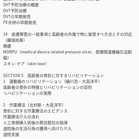
DVT予防治療の概要
DVT予防治療
DVTの早期発見
PE合併の早期発見
14 皮膚障害の一般事項と高齢者の外傷で特に留意すべき点とその対応
（藤城尚美）
褥瘡
MDRPU（medical device related pressure ulcer、医療関連機器圧迫創
傷）
スキン-テア（skin tear）
SECTION 5 高齢者の骨折に対するリハビリテーション
1 運動器のリハビリテーション（細川浩・大高洋平）
高齢者の骨折の特徴とリハビリテーションの目的
リハビリテーションの実際
2 作業療法（北村新・大高洋平）
骨折に対する作業療法のエビデンス
作業療法介入の流れ
人工骨頭挿入術後の禁忌肢位の指導
退院後の生活行為の獲得へ向けた介入
退院支援