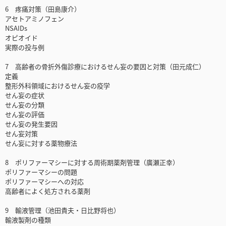
6 疼痛対策（田島康介）
アセトアミノフェン
NSAIDs
オピオイド
実際の投与例
7 高齢者の骨折外傷診療におけるせん妄の要因と対策（田元成仁）
定義
整形外科領域におけるせん妄の疫学
せん妄の症状
せん妄の分類
せん妄の評価
せん妄の発生要因
せん妄対策
せん妄に対する薬物療法
8 ポリファーマシーに対する周術期薬剤管理（廣瀬正幸）
ポリファーマシーの問題
ポリファーマシーへの対応
高齢者によく処方される薬剤
9 輸液管理（池田貴夫・日比野将也）
輸液製剤の種類