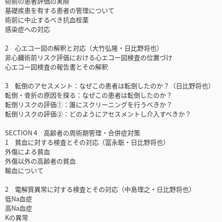
術前の患者評価の実際
基礎疾患を有する患者の管理について
術前に中止するべき抗血栓薬
感染症への対応
2 心エコー図の解釈と対応（大竹弘隆・日比野将也）
非心臓術前リスク評価における心エコー図検査の位置づけ
心エコー図検査の報告書とその解釈
3 転倒のアセスメント：なぜこの患者は転倒したのか？（日比野将也）
転倒・骨折の原因を探る：なぜこの患者は転倒したのか？
転倒リスクの評価①：誰にスクリーニングを行うべきか？
転倒リスクの評価②：どのようにアセスメントし介入すべきか？
SECTION 4 高齢者の周術期管理・合併症対策
1 貧血に対する検査とその対応（冨永聡・日比野将也）
外傷による貧血
外傷以外の高齢者の貧血
輸血について
2 電解質異常に対する検査とその対応（中島理之・日比野将也）
低Na血症
高Na血症
Kの異常