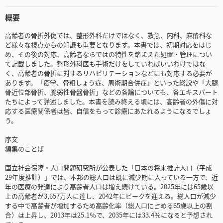
概要
高齢者の骨折外傷では、整形外科だけではなく、救急、内科、麻酔科な
ど様々な視点からの知識も重要となります。本書では、初期対応をはじ
め、その後の対応、高齢者ならではの特性を踏まえた処置・管理につい
て記載しました。整形外科医も手術だけをしていればいいわけではな
く、高齢者の骨折に対するリハビリテーションなどにも対応する必要が
あります。「疫学、骨粗しょう症、周術期合併症」といった総説や「大腿
骨近位部骨折、脆弱性骨盤骨折」などの各論についても、各エキスパート
たちによって詳述しました。本書を読み終える頃には、高齢者の外傷に対
応する医療関係者は皆、自信をもって診療にあたれるようになるでしょ
う。
序文
編集のことば
国立社会保障・人口問題研究所が公表した「日本の将来推計人口（平成
29年度推計）」では、本邦の総人口は既に減少期に入っている一方で、近
年の医療の発達により高齢者人口は増え続けている。2025年には65歳以
上の高齢者が3,657万人に達し、2042年にピークを迎える。総人口が減少
する中で高齢者が増加するため高齢化率（総人口に占める65歳以上の割
合）は上昇し、2013年は25.1％で、2035年には33.4％になると予想され