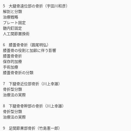
5 大腿骨遠位部の骨折（宇田川和彦）
解剖と分類
治療戦略
プレート固定
髄内釘固定
人工関節置換術
6 膝蓋骨骨折（圓尾明弘）
膝蓋骨の役割と加齢に伴う影響
膝蓋骨骨折
保存的加療
手術加療
膝蓋骨骨折の分類
7 下腿骨近位部骨折（川上幸雄）
骨折型分類
治療法の実際
8 下腿骨骨幹部の骨折（川上幸雄）
骨折型分類
治療法の実際
9 足関節果部骨折（竹島憲一郎）