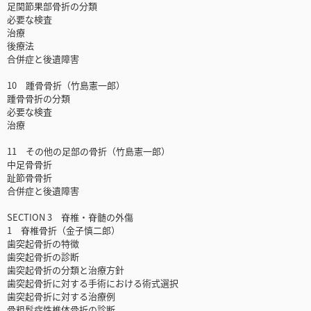
足関節果部骨折の分類
必要な検査
治療
後療法
合併症と後遺障害
10 踵骨骨折（竹島憲一郎）
踵骨骨折の分類
必要な検査
治療
11 その他の足部の骨折（竹島憲一郎）
中足骨骨折
趾節骨骨折
合併症と後遺障害
SECTION 3 脊椎・脊髄の外傷
1 脊椎骨折（金子慎二郎）
歯突起骨折の特徴
歯突起骨折の診断
歯突起骨折の分類と治療方針
歯突起骨折に対する手術における術式選択
歯突起骨折に対する治療例
骨粗鬆症性椎体骨折の診断