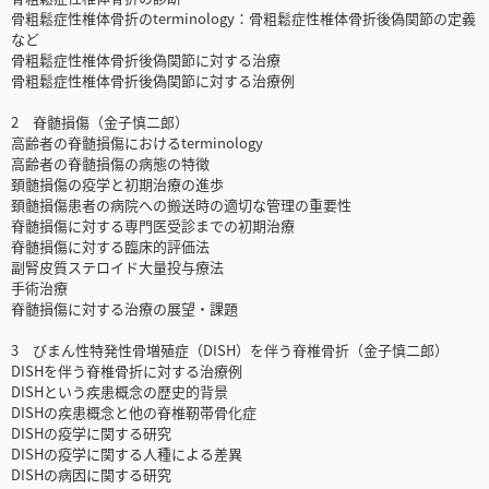
骨粗鬆症性椎体骨折のterminology：骨粗鬆症性椎体骨折後偽関節の定義
など
骨粗鬆症性椎体骨折後偽関節に対する治療
骨粗鬆症性椎体骨折後偽関節に対する治療例
2 脊髄損傷（金子慎二郎）
高齢者の脊髄損傷におけるterminology
高齢者の脊髄損傷の病態の特徴
頚髄損傷の疫学と初期治療の進歩
頚髄損傷患者の病院への搬送時の適切な管理の重要性
脊髄損傷に対する専門医受診までの初期治療
脊髄損傷に対する臨床的評価法
副腎皮質ステロイド大量投与療法
手術治療
脊髄損傷に対する治療の展望・課題
3 びまん性特発性骨増殖症（DISH）を伴う脊椎骨折（金子慎二郎）
DISHを伴う脊椎骨折に対する治療例
DISHという疾患概念の歴史的背景
DISHの疾患概念と他の脊椎靭帯骨化症
DISHの疫学に関する研究
DISHの疫学に関する人種による差異
DISHの病因に関する研究