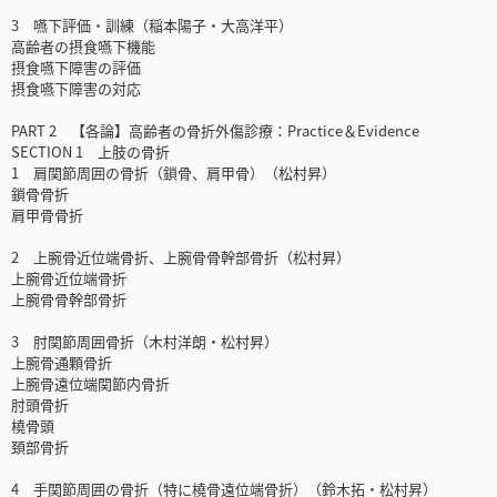
3 嚥下評価・訓練（稲本陽子・大高洋平）
高齢者の摂食嚥下機能
摂食嚥下障害の評価
摂食嚥下障害の対応
PART 2 【各論】高齢者の骨折外傷診療：Practice＆Evidence
SECTION 1 上肢の骨折
1 肩関節周囲の骨折（鎖骨、肩甲骨）（松村昇）
鎖骨骨折
肩甲骨骨折
2 上腕骨近位端骨折、上腕骨骨幹部骨折（松村昇）
上腕骨近位端骨折
上腕骨骨幹部骨折
3 肘関節周囲骨折（木村洋朗・松村昇）
上腕骨通顆骨折
上腕骨遠位端関節内骨折
肘頭骨折
橈骨頭
頚部骨折
4 手関節周囲の骨折（特に橈骨遠位端骨折）（鈴木拓・松村昇）