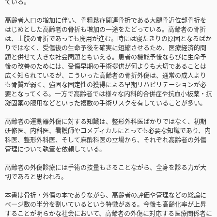
ている。
高齢者人口の増加に伴い、骨粗鬆症関連骨折である大腿骨近位部骨折を
はじめとした高齢者の骨折も増加の一途をたどっている。高齢者の骨折
は、上肢の骨折であっても廃用が進む。時には寝たきりの原因となるばか
りではなく、受傷後の生命予後を確実に短縮させるため、医療経済的問
題と併せて大きな社会問題ともいえる。患者の機能予後ならびに生命予
後の改善のためには、受傷早期の手術提供が何よりも大切であることは
広く知られているが、こういった高齢者の骨折外傷は、通常の成人より
も骨質が弱く、強固な固定性の獲得による早期リハビリテーションが必
要となってくる。一方で高齢者では様々な内科的合併症や抗血小板薬・抗
凝固薬の服用などといった複数の手術リスクを有していることが多い。
高齢者の運動器外傷に対する知識は、整形外科医ばかりではなく、初期
研修医、内科医、看護師やコメディカルにとっても必要な知識であり、内
科医、整形外科医、そして麻酔科医の立場から、それぞれ高齢者の外傷
管理について執筆を依頼している。
高齢者の外傷診療には手術の技量もさることながら、全身を診る力が大
切であると思われる。
本書は骨折・外傷の本でありながら、高齢者の評価や管理などの総論に
ページ数の半分を割いているという特徴がある。今後も高齢化率が上昇
することが明らかな社会において、高齢者の外傷に対応する医療関係者に